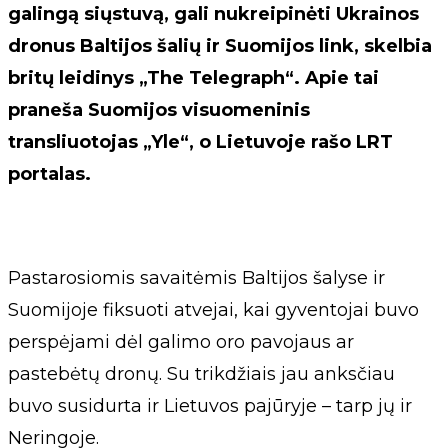
galingą siųstuvą, gali nukreipinėti Ukrainos
dronus Baltijos šalių ir Suomijos link, skelbia
britų leidinys „The Telegraph“. Apie tai
praneša Suomijos visuomeninis
transliuotojas „Yle“, o Lietuvoje rašo LRT
portalas.
Pastarosiomis savaitėmis Baltijos šalyse ir
Suomijoje fiksuoti atvejai, kai gyventojai buvo
perspėjami dėl galimo oro pavojaus ar
pastebėtų dronų. Su trikdžiais jau anksčiau
buvo susidurta ir Lietuvos pajūryje – tarp jų ir
Neringoje.