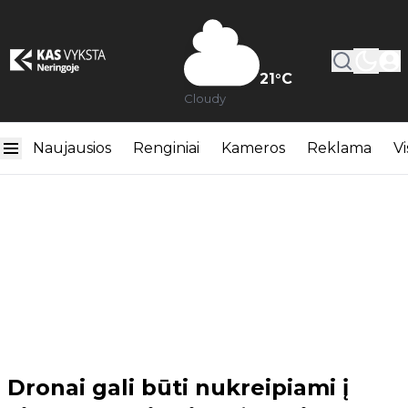
21
°C
Cloudy
Naujausios
Renginiai
Kameros
Reklama
Vi
Dronai gali būti nukreipiami į