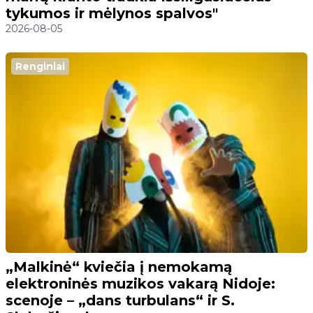
tykumos ir mėlynos spalvos"
2026-08-05
Renginiai
„Malkinė“ kviečia į nemokamą
elektroninės muzikos vakarą Nidoje:
scenoje – „dans turbulans“ ir S.