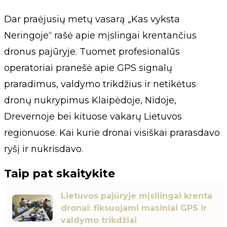
Dar praėjusių metų vasarą „Kas vyksta
Neringoje“ rašė apie mįslingai krentančius
dronus pajūryje. Tuomet profesionalūs
operatoriai pranešė apie GPS signalų
praradimus, valdymo trikdžius ir netikėtus
dronų nukrypimus Klaipėdoje, Nidoje,
Drevernoje bei kituose vakarų Lietuvos
regionuose. Kai kurie dronai visiškai prarasdavo
ryšį ir nukrisdavo.
Taip pat skaitykite
Lietuvos pajūryje mįsilingai krenta
dronai: fiksuojami masiniai GPS ir
valdymo trikdžiai