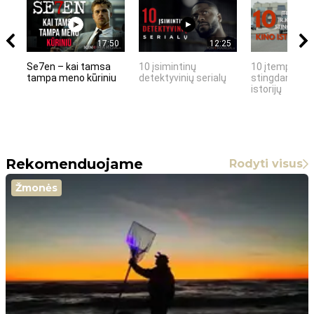
17:50
12:25
Se7en – kai tamsa
10 įsimintinų
10 įtemptų, k
tampa meno kūriniu
detektyvinių serialų
stingdančių k
istorijų
Rekomenduojame
Rodyti visus
Žmonės