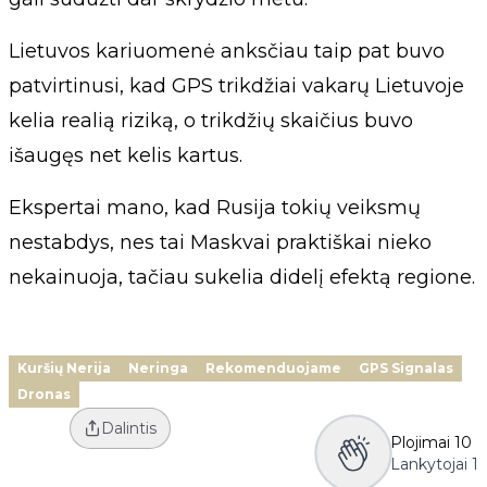
Lietuvos kariuomenė anksčiau taip pat buvo
patvirtinusi, kad GPS trikdžiai vakarų Lietuvoje
kelia realią riziką, o trikdžių skaičius buvo
išaugęs net kelis kartus.
Ekspertai mano, kad Rusija tokių veiksmų
nestabdys, nes tai Maskvai praktiškai nieko
nekainuoja, tačiau sukelia didelį efektą regione.
Kuršių Nerija
Neringa
Rekomenduojame
GPS Signalas
Dronas
Dalintis
Plojimai
10
Lankytojai
1