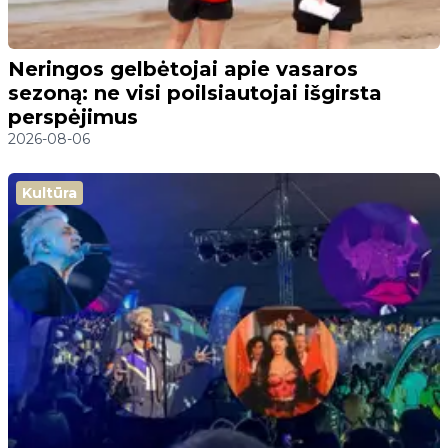
Neringos gelbėtojai apie vasaros
sezoną: ne visi poilsiautojai išgirsta
perspėjimus
2026-08-06
Kultūra