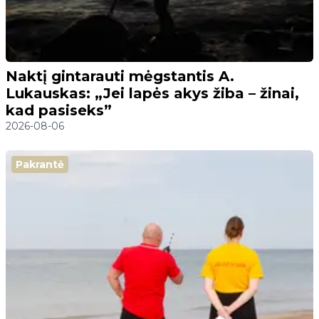
Naktį gintarauti mėgstantis A.
Lukauskas: „Jei lapės akys žiba – žinai,
kad pasiseks”
2026-08-06
Pakrantė