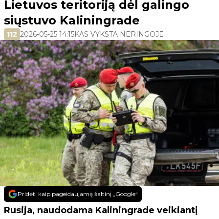
Lietuvos teritoriją dėl galingo
siųstuvo Kaliningrade
112
2026-05-25 14:15
KAS VYKSTA NERINGOJE
Pridėti kaip pageidaujamą šaltinį „Google“
Rusija, naudodama Kaliningrade veikiantį