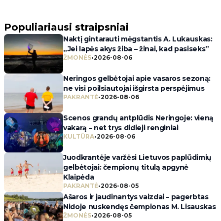
Populiariausi straipsniai
Naktį gintarauti mėgstantis A. Lukauskas:
„Jei lapės akys žiba – žinai, kad pasiseks”
ŽMONĖS
•
2026-08-06
Neringos gelbėtojai apie vasaros sezoną:
ne visi poilsiautojai išgirsta perspėjimus
PAKRANTĖ
•
2026-08-06
Scenos grandų antplūdis Neringoje: vieną
vakarą – net trys didieji renginiai
KULTŪRA
•
2026-08-06
Juodkrantėje varžėsi Lietuvos paplūdimių
gelbėtojai: čempionų titulą apgynė
Klaipėda
PAKRANTĖ
•
2026-08-05
Ašaros ir jaudinantys vaizdai – pagerbtas
Nidoje nuskendęs čempionas M. Lisauskas
ŽMONĖS
•
2026-08-05