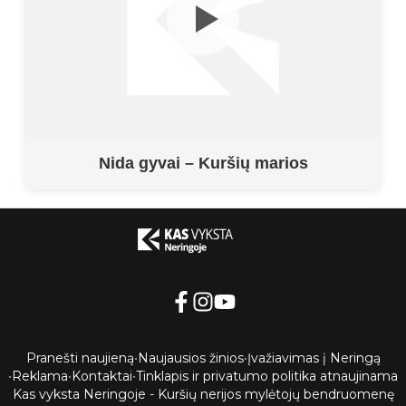
Nida gyvai – Kuršių marios
Pranešti naujieną
•
Naujausios žinios
•
Įvažiavimas į Neringą
•
Reklama
•
Kontaktai
•
Tinklapis ir privatumo politika atnaujinama
Kas vyksta Neringoje - Kuršių nerijos mylėtojų bendruomenę