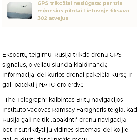
GPS trikdžiai neslūgsta: per tris
mėnesius pilotai Lietuvoje fiksavo
302 atvejus
Ekspertų teigimu, Rusija trikdo dronų GPS
signalus, o vėliau siunčia klaidinančią
informaciją, dėl kurios dronai pakeičia kursą ir
gali patekti į NATO oro erdvę.
„The Telegraph“ kalbintas Britų navigacijos
instituto vadovas Ramsay Faragheris teigia, kad
Rusija gali ne tik „apakinti“ dronų navigaciją,
bet ir sutrikdyti jų vidines sistemas, dėl ko jie
gali sudužti dar skrydžio metu.