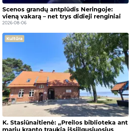
Scenos grandų antplūdis Neringoje:
vieną vakarą – net trys didieji renginiai
2026-08-06
Kultūra
K. Stasiūnaitienė: „Preilos biblioteka ant
marių kranto traukia išsiilgusiuosius