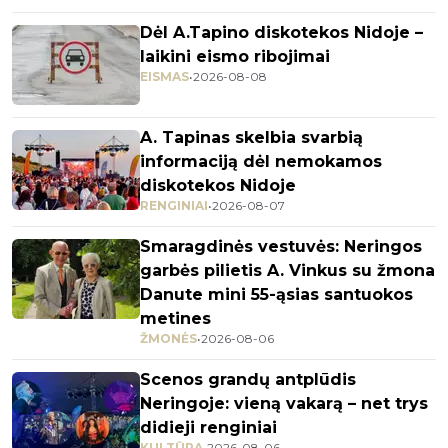
Dėl A.Tapino diskotekos Nidoje –
laikini eismo ribojimai
EISMAS
•
2026-08-08
A. Tapinas skelbia svarbią
informaciją dėl nemokamos
diskotekos Nidoje
RENGINIAI
•
2026-08-07
Smaragdinės vestuvės: Neringos
garbės pilietis A. Vinkus su žmona
Danute mini 55-ąsias santuokos
metines
ŽMONĖS
•
2026-08-06
Scenos grandų antplūdis
Neringoje: vieną vakarą – net trys
didieji renginiai
KULTŪRA
•
2026-08-06