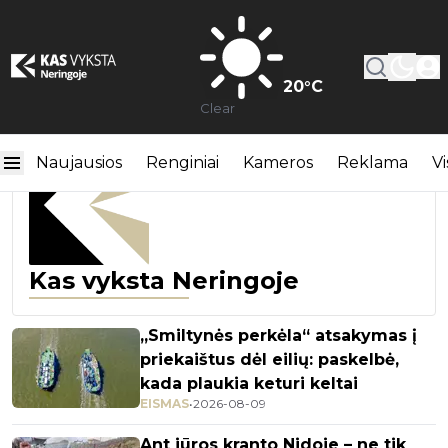
20
°C
Clear
Naujausios
Renginiai
Kameros
Reklama
Vi
Kas vyksta Neringoje
„Smiltynės perkėla“ atsakymas į
priekaištus dėl eilių: paskelbė,
kada plaukia keturi keltai
EISMAS
•
2026-08-09
Ant jūros kranto Nidoje – ne tik