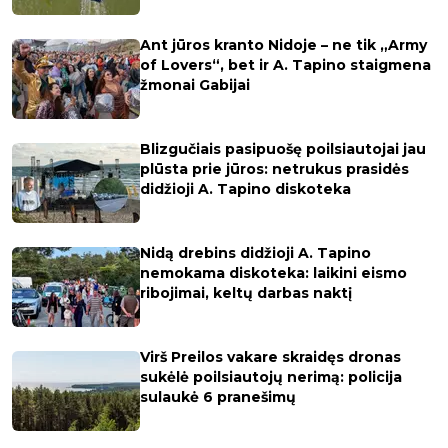
Ant jūros kranto Nidoje – ne tik „Army
of Lovers“, bet ir A. Tapino staigmena
žmonai Gabijai
Blizgučiais pasipuošę poilsiautojai jau
plūsta prie jūros: netrukus prasidės
didžioji A. Tapino diskoteka
Nidą drebins didžioji A. Tapino
nemokama diskoteka: laikini eismo
ribojimai, keltų darbas naktį
Virš Preilos vakare skraidęs dronas
sukėlė poilsiautojų nerimą: policija
sulaukė 6 pranešimų