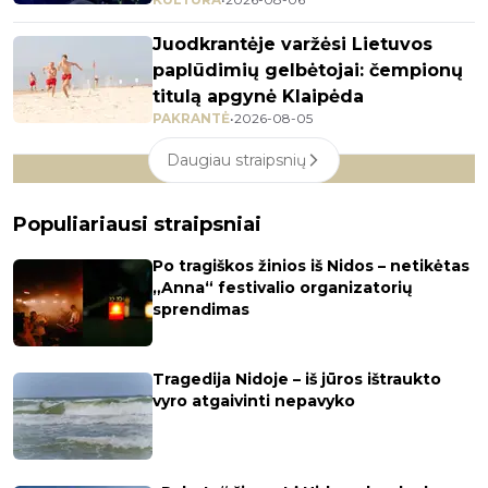
Juodkrantėje varžėsi Lietuvos
paplūdimių gelbėtojai: čempionų
titulą apgynė Klaipėda
PAKRANTĖ
•
2026-08-05
Daugiau straipsnių
Populiariausi straipsniai
Po tragiškos žinios iš Nidos – netikėtas
„Anna“ festivalio organizatorių
sprendimas
Tragedija Nidoje – iš jūros ištraukto
vyro atgaivinti nepavyko