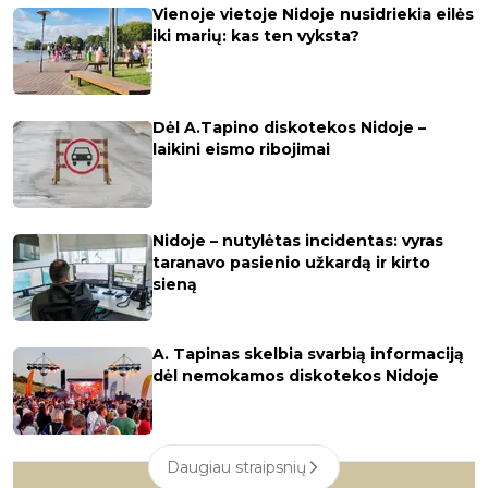
Vienoje vietoje Nidoje nusidriekia eilės
iki marių: kas ten vyksta?
Dėl A.Tapino diskotekos Nidoje –
laikini eismo ribojimai
Nidoje – nutylėtas incidentas: vyras
taranavo pasienio užkardą ir kirto
sieną
A. Tapinas skelbia svarbią informaciją
dėl nemokamos diskotekos Nidoje
Daugiau straipsnių