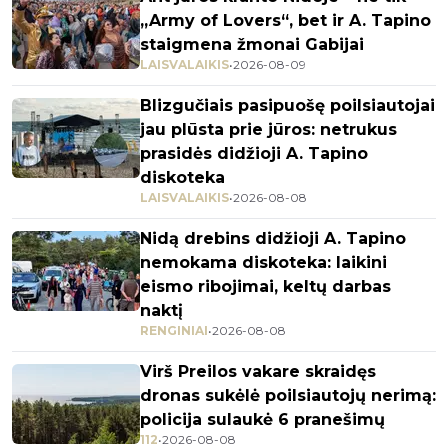
„Army of Lovers“, bet ir A. Tapino
staigmena žmonai Gabijai
LAISVALAIKIS
•
2026-08-09
Blizgučiais pasipuošę poilsiautojai
jau plūsta prie jūros: netrukus
prasidės didžioji A. Tapino
diskoteka
LAISVALAIKIS
•
2026-08-08
Nidą drebins didžioji A. Tapino
nemokama diskoteka: laikini
eismo ribojimai, keltų darbas
naktį
RENGINIAI
•
2026-08-08
Virš Preilos vakare skraidęs
dronas sukėlė poilsiautojų nerimą:
policija sulaukė 6 pranešimų
112
•
2026-08-08