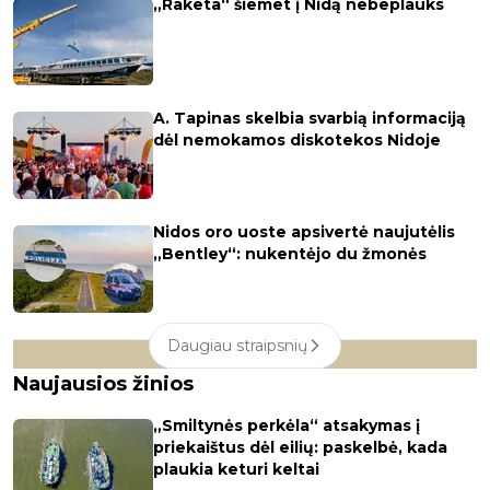
„Raketa“ šiemet į Nidą nebeplauks
A. Tapinas skelbia svarbią informaciją
dėl nemokamos diskotekos Nidoje
Nidos oro uoste apsivertė naujutėlis
„Bentley“: nukentėjo du žmonės
Daugiau straipsnių
Naujausios žinios
„Smiltynės perkėla“ atsakymas į
priekaištus dėl eilių: paskelbė, kada
plaukia keturi keltai