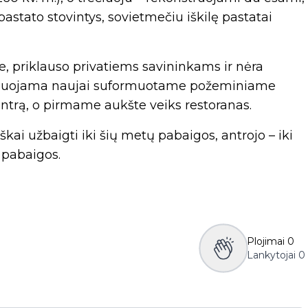
astato stovintys, sovietmečiu iškilę pastatai
, priklauso privatiems savininkams ir nėra
 planuojama naujai suformuotame požeminiame
entrą, o pirmame aukšte veiks restoranas.
ai užbaigti iki šių metų pabaigos, antrojo – iki
. pabaigos.
Plojimai
0
Lankytojai
0