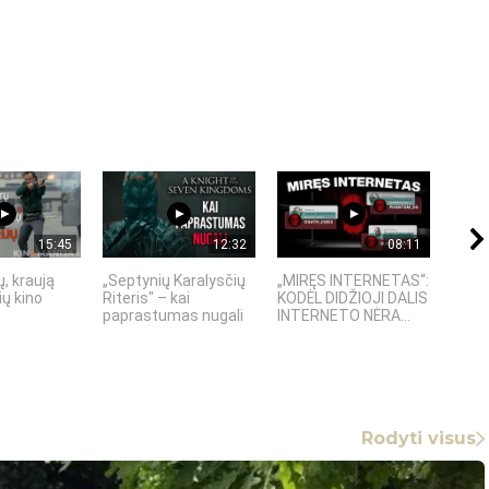
15:45
12:32
08:11
, kraują
„Septynių Karalysčių
„MIRĘS INTERNETAS“:
5 SE
ų kino
Riteris" – kai
KODĖL DIDŽIOJI DALIS
TECH
paprastumas nugali
INTERNETO NĖRA...
KURIŲ
Rodyti visus