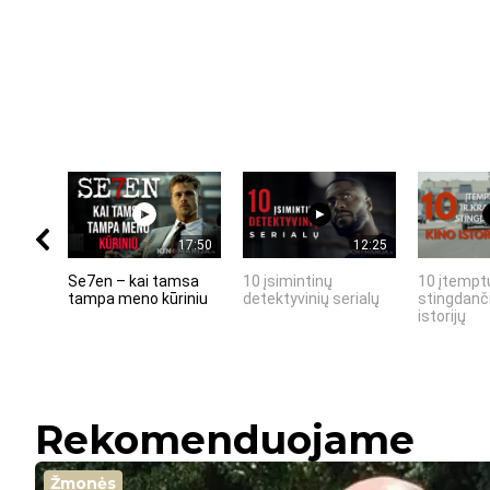
17:50
12:25
Se7en – kai tamsa
10 įsimintinų
10 įtemptų
tampa meno kūriniu
detektyvinių serialų
stingdanči
istorijų
Rekomenduojame
Žmonės