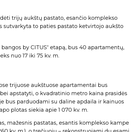
ėti trijų aukštų pastato, esančio komplekso
s sutvarkyta to paties pastato ketvirtojo aukšto
s bangos by CITUS“ etapą, bus 40 apartamentų,
eks nuo 17 iki 75 kv. m.
uose trijuose aukštuose apartamentai bus
 bei apstatyti, o kvadratinio metro kaina prasidės
je bus parduodami su daline apdaila ir kainuos
po plotas siekia apie 1 070 kv. m.
as, mažesnis pastatas, esantis komplekso kampe
0 kv. m.), o trečiuoju – rekonstruojami du esami,