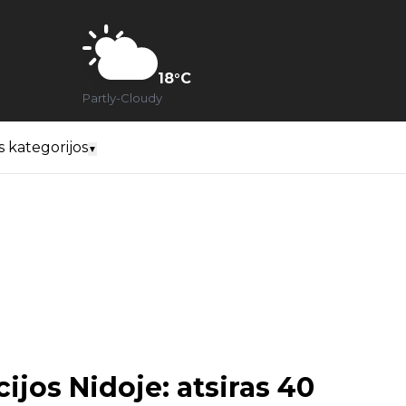
18
°C
Partly-Cloudy
s kategorijos
▼
cijos Nidoje: atsiras 40