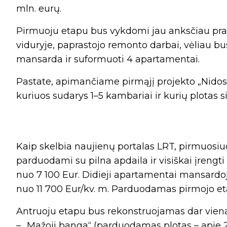
mln. eurų.
Pirmuoju etapu bus vykdomi jau anksčiau prad
viduryje, paprastojo remonto darbai, vėliau bu
mansarda ir suformuoti 4 apartamentai.
Pastate, apimančiame pirmąjį projekto „Nido
kuriuos sudarys 1–5 kambariai ir kurių plotas si
Kaip skelbia naujienų portalas LRT, pirmuosi
parduodami su pilna apdaila ir visiškai įrengti
nuo 7 100 Eur. Didieji apartamentai mansardo
nuo 11 700 Eur/kv. m. Parduodamas pirmojo eta
Antruoju etapu bus rekonstruojamas dar vien
– „Mažoji banga“ (parduodamas plotas – apie 26