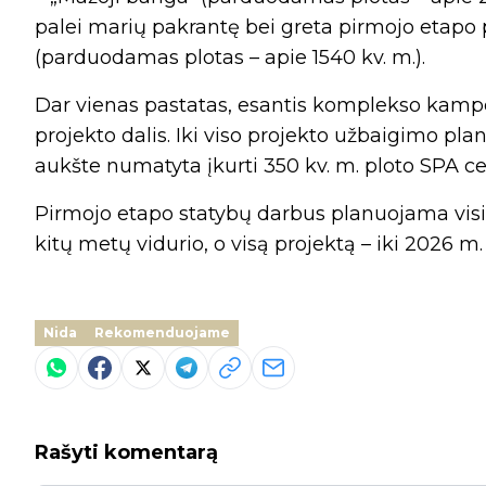
palei marių pakrantę bei greta pirmojo etapo p
(parduodamas plotas – apie 1540 kv. m.).
Dar vienas pastatas, esantis komplekso kampe
projekto dalis. Iki viso projekto užbaigimo
aukšte numatyta įkurti 350 kv. m. ploto SPA c
Pirmojo etapo statybų darbus planuojama visišk
kitų metų vidurio, o visą projektą – iki 2026 m
Nida
Rekomenduojame
Rašyti komentarą