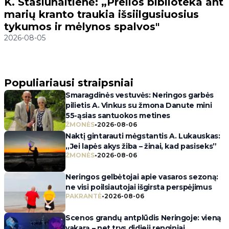
K. Stasiūnaitienė: „Preilos biblioteka ant
marių kranto traukia išsiilgusiuosius
tykumos ir mėlynos spalvos"
2026-08-05
Populiariausi straipsniai
Smaragdinės vestuvės: Neringos garbės
pilietis A. Vinkus su žmona Danute mini
55-ąsias santuokos metines
ŽMONĖS
•
2026-08-06
Naktį gintarauti mėgstantis A. Lukauskas:
„Jei lapės akys žiba – žinai, kad pasiseks”
ŽMONĖS
•
2026-08-06
Neringos gelbėtojai apie vasaros sezoną:
ne visi poilsiautojai išgirsta perspėjimus
PAKRANTĖ
•
2026-08-06
Scenos grandų antplūdis Neringoje: vieną
vakarą – net trys didieji renginiai