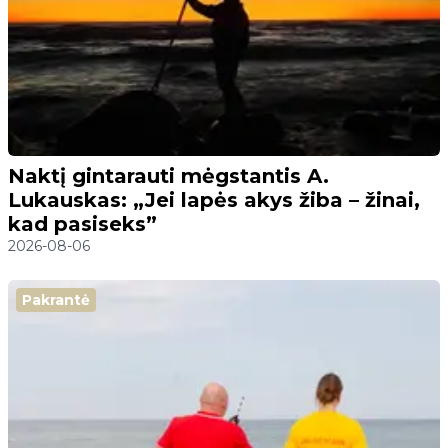
Naktį gintarauti mėgstantis A.
Lukauskas: „Jei lapės akys žiba – žinai,
kad pasiseks”
2026-08-06
Pakrantė