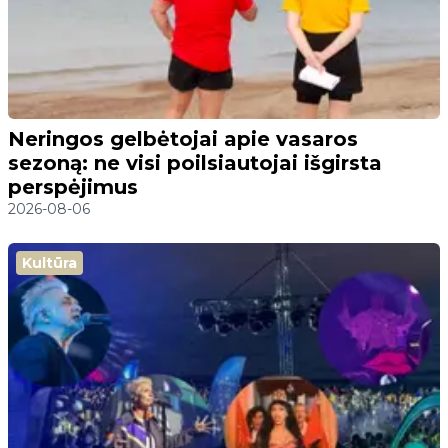
Neringos gelbėtojai apie vasaros
sezoną: ne visi poilsiautojai išgirsta
perspėjimus
2026-08-06
Kultūra