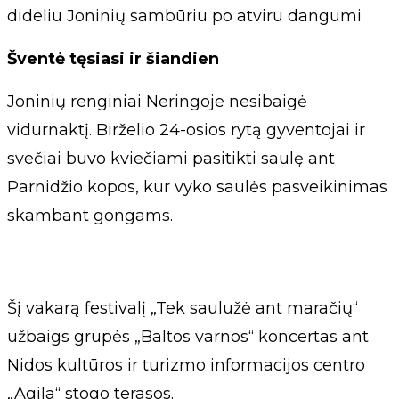
dideliu Joninių sambūriu po atviru dangumi
Šventė tęsiasi ir šiandien
Joninių renginiai Neringoje nesibaigė
vidurnaktį. Birželio 24-osios rytą gyventojai ir
svečiai buvo kviečiami pasitikti saulę ant
Parnidžio kopos, kur vyko saulės pasveikinimas
skambant gongams.
Šį vakarą festivalį „Tek saulužė ant maračių“
užbaigs grupės „Baltos varnos“ koncertas ant
Nidos kultūros ir turizmo informacijos centro
„Agila“ stogo terasos.