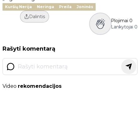
Kuršių Nerija
Neringa
Preila
Joninės
Dalintis
Plojimai
0
Lankytojai
0
Rašyti komentarą
Video
rekomendacijos