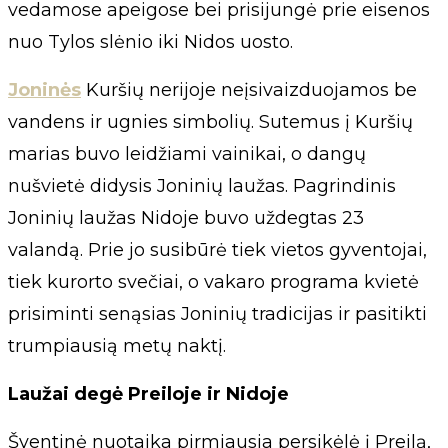
vedamose apeigose bei prisijungė prie eisenos
nuo Tylos slėnio iki Nidos uosto.
Joninės
Kuršių nerijoje neįsivaizduojamos be
vandens ir ugnies simbolių. Sutemus į Kuršių
marias buvo leidžiami vainikai, o dangų
nušvietė didysis Joninių laužas. Pagrindinis
Joninių laužas Nidoje buvo uždegtas 23
valandą. Prie jo susibūrė tiek vietos gyventojai,
tiek kurorto svečiai, o vakaro programa kvietė
prisiminti senąsias Joninių tradicijas ir pasitikti
trumpiausią metų naktį.
Laužai degė Preiloje ir Nidoje
Šventinė nuotaika pirmiausia persikėlė į Preilą,