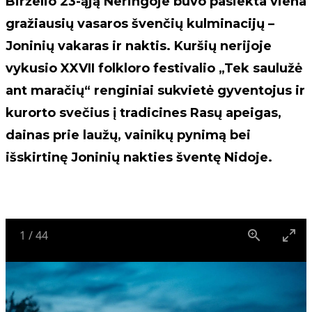
Birželio 23-ąją Neringoje buvo pasiekta viena
gražiausių vasaros švenčių kulminacijų –
Joninių vakaras ir naktis. Kuršių nerijoje
vykusio XXVII folkloro festivalio „Tek saulužė
ant maračių“ renginiai sukvietė gyventojus ir
kurorto svečius į tradicines Rasų apeigas,
dainas prie laužų, vainikų pynimą bei
išskirtinę Joninių nakties šventę Nidoje.
1
/
44