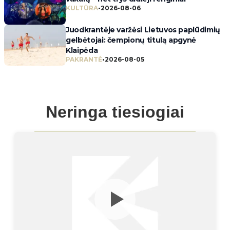
KULTŪRA
•
2026-08-06
Juodkrantėje varžėsi Lietuvos paplūdimių
gelbėtojai: čempionų titulą apgynė
Klaipėda
PAKRANTĖ
•
2026-08-05
Neringa tiesiogiai