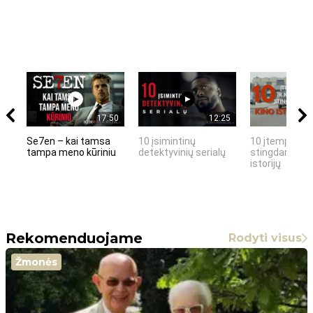
17:50
12:25
Se7en – kai tamsa
10 įsimintinų
10 įtemptų, k
tampa meno kūriniu
detektyvinių serialų
stingdančių k
istorijų
Rekomenduojame
Rodyti visus
Žmonės