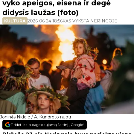
vyko apeigos, eisena ir degė
didysis laužas (foto)
KULTŪRA
2026-06-24 18:56
KAS VYKSTA NERINGOJE
Joninės Nidoje / A. Kundroto nuotr.
Pridėti kaip pageidaujamą šaltinį „Google“