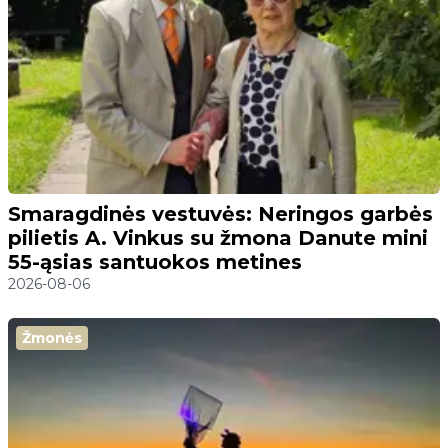
Smaragdinės vestuvės: Neringos garbės
pilietis A. Vinkus su žmona Danute mini
55-ąsias santuokos metines
2026-08-06
Žmonės