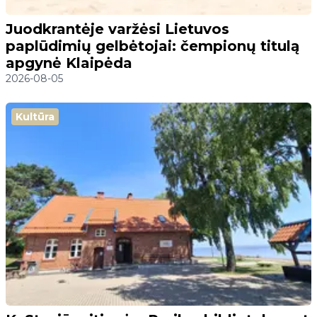
Juodkrantėje varžėsi Lietuvos
paplūdimių gelbėtojai: čempionų titulą
apgynė Klaipėda
2026-08-05
Kultūra