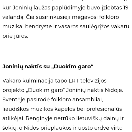
kur Joninių laužas paplūdimyje buvo įžiebtas 19
valandą. Čia susirinkusieji mėgavosi folkloro
muzika, bendryste ir vasaros saulėgrįžos vakaru
prie jūros.
Joninių naktis su „Duokim garo“
Vakaro kulminacija tapo LRT televizijos
projekto „Duokim garo“ Joninių naktis Nidoje.
Šventėje pasirodė folkloro ansambliai,
liaudiškos muzikos kapelos bei profesionalūs
atlikėjai. Renginyje netrūko lietuviškų dainų ir
šokių, o Nidos prieplaukos ir uosto erdvė virto