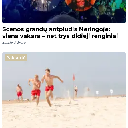
Scenos grandų antplūdis Neringoje:
vieną vakarą – net trys didieji renginiai
2026-08-06
Pakrantė