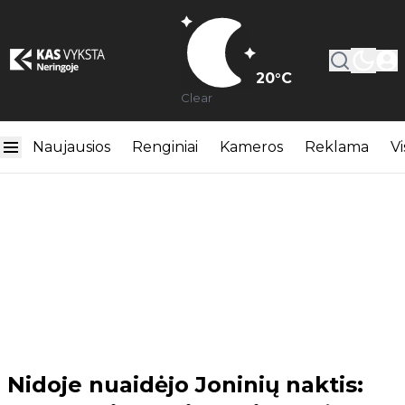
20
°C
Clear
Naujausios
Renginiai
Kameros
Reklama
Vi
Nidoje nuaidėjo Joninių naktis: