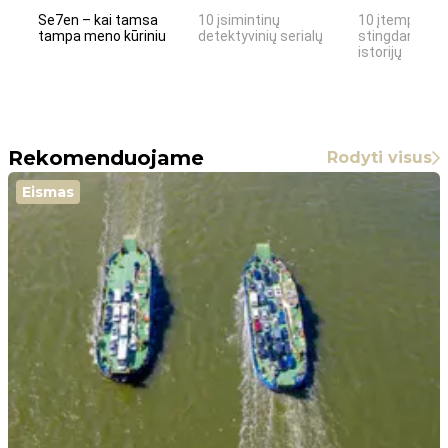
Se7en – kai tamsa
10 įsimintinų
10 įtemptų, k
tampa meno kūriniu
detektyvinių serialų
stingdančių k
istorijų
Rekomenduojame
Rodyti visus
Eismas