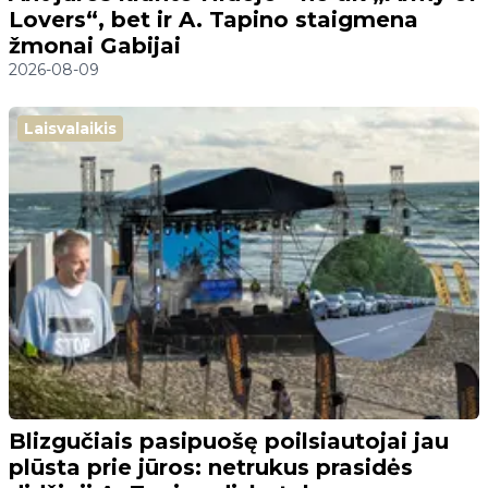
Lovers“, bet ir A. Tapino staigmena
žmonai Gabijai
2026-08-09
Laisvalaikis
Blizgučiais pasipuošę poilsiautojai jau
plūsta prie jūros: netrukus prasidės