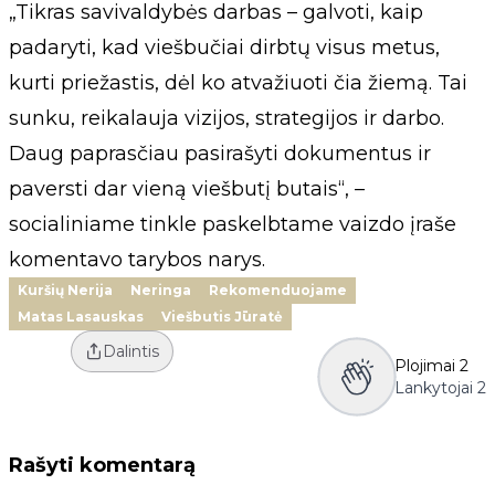
„Tikras savivaldybės darbas – galvoti, kaip
padaryti, kad viešbučiai dirbtų visus metus,
kurti priežastis, dėl ko atvažiuoti čia žiemą. Tai
sunku, reikalauja vizijos, strategijos ir darbo.
Daug paprasčiau pasirašyti dokumentus ir
paversti dar vieną viešbutį butais“, –
socialiniame tinkle paskelbtame vaizdo įraše
komentavo tarybos narys.
Kuršių Nerija
Neringa
Rekomenduojame
Matas Lasauskas
Viešbutis Jūratė
Dalintis
Plojimai
2
Lankytojai
2
Rašyti komentarą