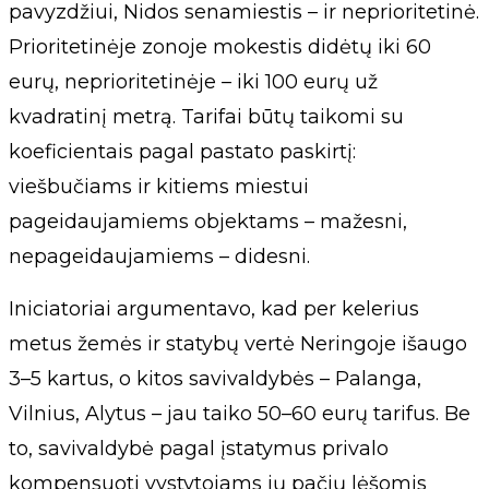
pavyzdžiui, Nidos senamiestis – ir neprioritetinė.
Prioritetinėje zonoje mokestis didėtų iki 60
eurų, neprioritetinėje – iki 100 eurų už
kvadratinį metrą. Tarifai būtų taikomi su
koeficientais pagal pastato paskirtį:
viešbučiams ir kitiems miestui
pageidaujamiems objektams – mažesni,
nepageidaujamiems – didesni.
Iniciatoriai argumentavo, kad per kelerius
metus žemės ir statybų vertė Neringoje išaugo
3–5 kartus, o kitos savivaldybės – Palanga,
Vilnius, Alytus – jau taiko 50–60 eurų tarifus. Be
to, savivaldybė pagal įstatymus privalo
kompensuoti vystytojams jų pačių lėšomis