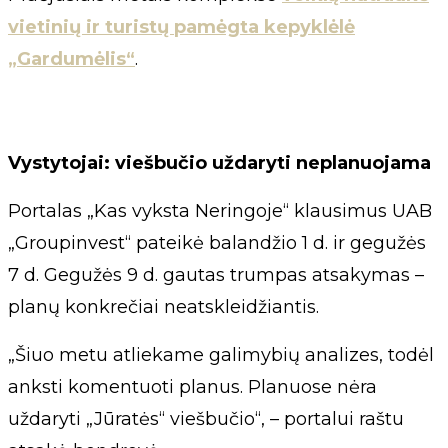
vietinių ir turistų pamėgta kepyklėlė
„Gardumėlis“
.
Vystytojai: viešbučio uždaryti neplanuojama
Portalas „Kas vyksta Neringoje“ klausimus UAB
„Groupinvest“ pateikė balandžio 1 d. ir gegužės
7 d. Gegužės 9 d. gautas trumpas atsakymas –
planų konkrečiai neatskleidžiantis.
„Šiuo metu atliekame galimybių analizes, todėl
anksti komentuoti planus. Planuose nėra
uždaryti „Jūratės“ viešbučio“, – portalui raštu