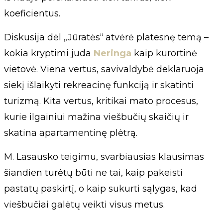
koeficientus.
Diskusija dėl „Jūratės“ atvėrė platesnę temą –
kokia kryptimi juda
Neringa
kaip kurortinė
vietovė. Viena vertus, savivaldybė deklaruoja
siekį išlaikyti rekreacinę funkciją ir skatinti
turizmą. Kita vertus, kritikai mato procesus,
kurie ilgainiui mažina viešbučių skaičių ir
skatina apartamentinę plėtrą.
M. Lasausko teigimu, svarbiausias klausimas
šiandien turėtų būti ne tai, kaip pakeisti
pastatų paskirtį, o kaip sukurti sąlygas, kad
viešbučiai galėtų veikti visus metus.