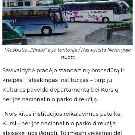
Viešbutis „Jūratė“ ir jo teritorija / Kas vyksta Neringoje
nuotr.
Savivaldybė pradėjo standartinę procedūrą ir
kreipėsi į atsakingas institucijas – tarp jų
Kultūros paveldo departamentą bei Kuršių
nerijos nacionalinio parko direkciją.
„Nors kitos institucijos reikalavimus pateikė,
Kuršių nerijos nacionalinio parko direkcija
atsisakė juos išduoti. Tolimesni veiksmai dėl