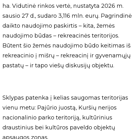
ha. Vidutinė rinkos vertė, nustatyta 2026 m.
sausio 27 d., sudaro 3,116 mln. eurų. Pagrindinė
daikto naudojimo paskirtis – kita, žemės
naudojimo būdas – rekreacinės teritorijos.
Būtent šio žemės naudojimo būdo keitimas iš
rekreacinio į mišrų – rekreacinį ir gyvenamųjų
pastatų – ir tapo viešų diskusijų objektu.
Sklypas patenka į kelias saugomas teritorijas
vienu metu: Pajūrio juostą, Kuršių nerijos
nacionalinio parko teritoriją, kultūrinius
draustinius bei kultūros paveldo objektų
apsaugos zonas.