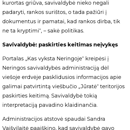
kurortas griūva, savivaldybė nieko negali
padaryti, rankos surištos, o tada pažiūri į
dokumentus ir pamatai, kad rankos dirba, tik
ne ta kryptimi“, – sakė politikas.
Savivaldybė: paskirties keitimas neįvykęs
Portalas „Kas vyksta Neringoje“ kreipėsi į
Neringos savivaldybės administraciją dėl
viešoje erdvėje pasklidusios informacijos apie
galimai patvirtintą viešbučio „Jūratė“ teritorijos
paskirties keitimą. Savivaldybė tokią
interpretaciją pavadino klaidinančia.
Administracijos atstovė spaudai Sandra
Vaišvilaitė paaiškino, kad savivaldybė gavo