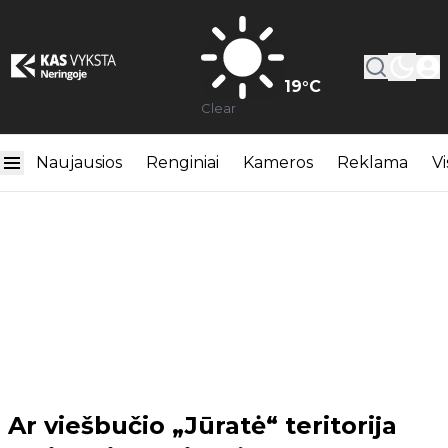
19
°C
Clear
Naujausios
Renginiai
Kameros
Reklama
Vi
Ar viešbučio „Jūratė“ teritorija