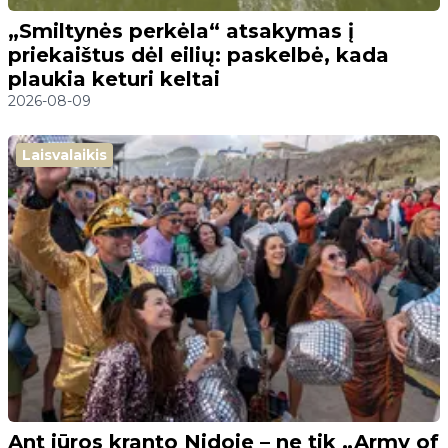
„Smiltynės perkėla“ atsakymas į
priekaištus dėl eilių: paskelbė, kada
plaukia keturi keltai
2026-08-09
Laisvalaikis
Ant jūros kranto Nidoje – ne tik „Army of