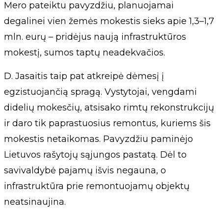
Mero pateiktu pavyzdžiu, planuojamai
degalinei vien žemės mokestis sieks apie 1,3–1,7
mln. eurų – pridėjus naują infrastruktūros
mokestį, sumos taptų neadekvačios.
D. Jasaitis taip pat atkreipė dėmesį į
egzistuojančią spragą. Vystytojai, vengdami
didelių mokesčių, atsisako rimtų rekonstrukcijų
ir daro tik paprastuosius remontus, kuriems šis
mokestis netaikomas. Pavyzdžiu paminėjo
Lietuvos rašytojų sąjungos pastatą. Dėl to
savivaldybė pajamų išvis negauna, o
infrastruktūra prie remontuojamų objektų
neatsinaujina.