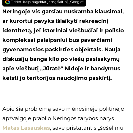
Pridėti kaip pageidaujamą šaltinį „Google“
Neringoje vis garsiau nuskamba klausimai,
ar kurortui pavyks išlaikyti rekreacinį
identitetą, jei istoriniai viešbučiai ir poilsio
kompleksai palaipsniui bus paverčiami
gyvenamosios paskirties objektais. Nauja
diskusijų banga kilo po viešų pasisakymų
apie viešbutį „Jūratė“ Nidoje ir bandymus
keisti jo teritorijos naudojimo paskirtį.
Apie šią problemą savo mėnesinėje politinėje
apžvalgoje prabilo Neringos tarybos narys
Matas Lasauskas
, save pristatantis „šešėliniu