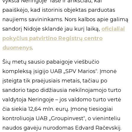
vyksta Neringoje“ rašė ir anksčiau, kai
paaiškėjo, kad istorinis objektas parduotas
naujiems savininkams. Nors kalbos apie galimą
sandorį Nidoje sklandė jau kurį laiką,
oficialiai
pokyčius patvirtino Registrų centro
duomenys
.
Šių metų sausio pabaigoje viešbučio
kompleksą įsigijo UAB „SPV Marios“. Įmonė
įsteigta tik praėjusiais metais, tačiau po
sandorio tapo didžiausia nekilnojamojo turto
valdytoja Neringoje – jos valdomo turto vertė
čia siekia 12,64 mln. eurų. Įmonę tiesiogiai
kontroliuoja UAB „Groupinvest“, o vieninteliu
naudos gavėju nurodomas Edvard Račevskij.