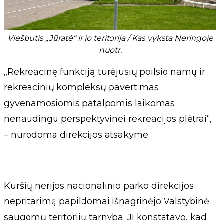
Viešbutis „Jūratė“ ir jo teritorija / Kas vyksta Neringoje
nuotr.
„Rekreacinę funkciją turėjusių poilsio namų ir
rekreacinių kompleksų pavertimas
gyvenamosiomis patalpomis laikomas
nenaudingu perspektyvinei rekreacijos plėtrai“,
– nurodoma direkcijos atsakyme.
Kuršių nerijos nacionalinio parko direkcijos
nepritarimą papildomai išnagrinėjo Valstybinė
saugomų teritorijų tarnyba. Ji konstatavo, kad