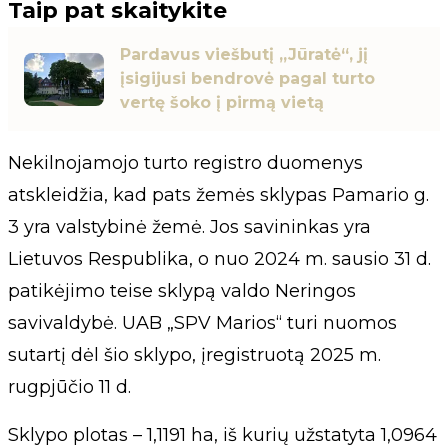
Taip pat skaitykite
Pardavus viešbutį „Jūratė“, jį
įsigijusi bendrovė pagal turto
vertę šoko į pirmą vietą
Nekilnojamojo turto registro duomenys
atskleidžia, kad pats žemės sklypas Pamario g.
3 yra valstybinė žemė. Jos savininkas yra
Lietuvos Respublika, o nuo 2024 m. sausio 31 d.
patikėjimo teise sklypą valdo Neringos
savivaldybė. UAB „SPV Marios“ turi nuomos
sutartį dėl šio sklypo, įregistruotą 2025 m.
rugpjūčio 11 d.
Sklypo plotas – 1,1191 ha, iš kurių užstatyta 1,0964