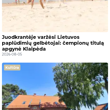
Juodkrantėje varžėsi Lietuvos
paplūdimių gelbėtojai: čempionų titulą
apgynė Klaipėda
2026-08-05
Kultūra