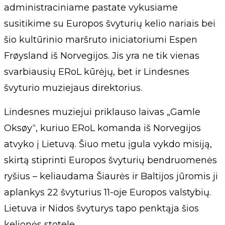
administraciniame pastate vykusiame
susitikime su Europos švyturių kelio nariais bei
šio kultūrinio maršruto iniciatoriumi Espen
Frøysland iš Norvegijos. Jis yra ne tik vienas
svarbiausių ERoL kūrėjų, bet ir Lindesnes
švyturio muziejaus direktorius.
Lindesnes muziejui priklauso laivas „Gamle
Oksøy“, kuriuo ERoL komanda iš Norvegijos
atvyko į Lietuvą. Šiuo metu įgula vykdo misiją,
skirtą stiprinti Europos švyturių bendruomenės
ryšius – keliaudama Šiaurės ir Baltijos jūromis ji
aplankys 22 švyturius 11-oje Europos valstybių.
Lietuva ir Nidos švyturys tapo penktąja šios
kelionės stotele.