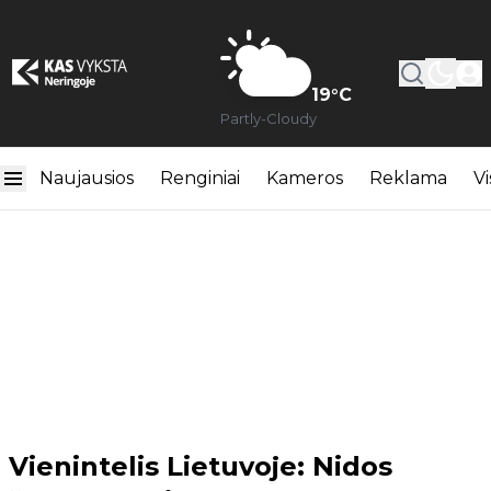
19
°C
Partly-Cloudy
Naujausios
Renginiai
Kameros
Reklama
Vi
Vienintelis Lietuvoje: Nidos