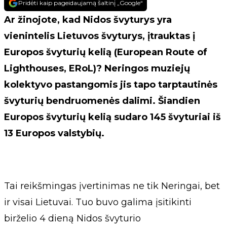
Pridėti kaip pageidaujamą šaltinį „Google“
Ar žinojote, kad Nidos švyturys yra
vienintelis Lietuvos švyturys, įtrauktas į
Europos švyturių kelią (European Route of
Lighthouses, ERoL)? Neringos muziejų
kolektyvo pastangomis jis tapo tarptautinės
švyturių bendruomenės dalimi. Šiandien
Europos švyturių kelią sudaro 145 švyturiai iš
13 Europos valstybių.
Tai reikšmingas įvertinimas ne tik Neringai, bet
ir visai Lietuvai. Tuo buvo galima įsitikinti
birželio 4 dieną Nidos švyturio