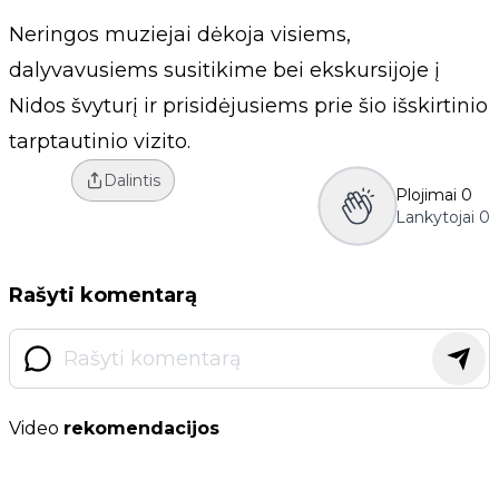
Neringos muziejai dėkoja visiems,
dalyvavusiems susitikime bei ekskursijoje į
Nidos švyturį ir prisidėjusiems prie šio išskirtinio
tarptautinio vizito.
Dalintis
Plojimai
0
Lankytojai
0
Rašyti komentarą
Video
rekomendacijos