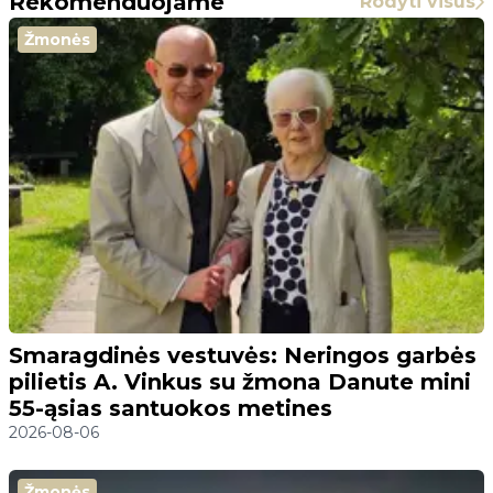
Rekomenduojame
Rodyti visus
Žmonės
Smaragdinės vestuvės: Neringos garbės
pilietis A. Vinkus su žmona Danute mini
55-ąsias santuokos metines
2026-08-06
Žmonės