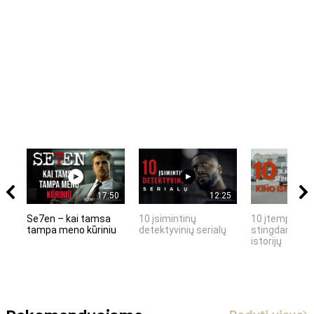
17:50
12:25
Se7en – kai tamsa
10 įsimintinų
10 įtemptų, k
tampa meno kūriniu
detektyvinių serialų
stingdančių k
istorijų