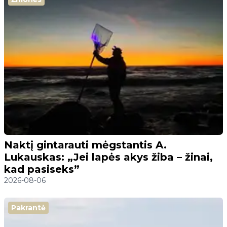
Naktį gintarauti mėgstantis A.
Lukauskas: „Jei lapės akys žiba – žinai,
kad pasiseks”
2026-08-06
Pakrantė