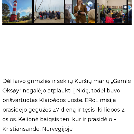
Dėl laivo grimzlės ir seklių Kuršių marių „Gamle
Oksøy“ negalėjo atplaukti į Nidą, todėl buvo
prišvartuotas Klaipėdos uoste. ERoL misija
prasidėjo gegužės 27 dieną ir tęsis iki liepos 2-
osios. Kelionė baigsis ten, kur ir prasidėjo –
Kristiansande, Norvegijoje.