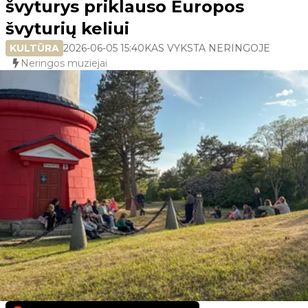
švyturys priklauso Europos
švyturių keliui
KULTŪRA
2026-06-05 15:40
KAS VYKSTA NERINGOJE
Neringos muziejai