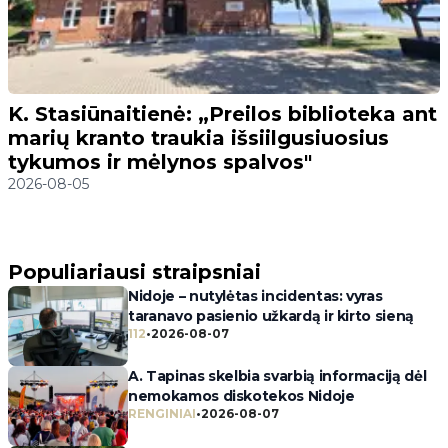
K. Stasiūnaitienė: „Preilos biblioteka ant
marių kranto traukia išsiilgusiuosius
tykumos ir mėlynos spalvos"
2026-08-05
Populiariausi straipsniai
Nidoje – nutylėtas incidentas: vyras
taranavo pasienio užkardą ir kirto sieną
112
•
2026-08-07
A. Tapinas skelbia svarbią informaciją dėl
nemokamos diskotekos Nidoje
RENGINIAI
•
2026-08-07