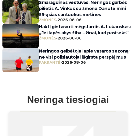
Smaragdinės vestuvės: Neringos garbės
pilietis A. Vinkus su žmona Danute mini
55-ąsias santuokos metines
ŽMONĖS
•
2026-08-06
Naktį gintarauti mėgstantis A. Lukauskas:
„Jei lapės akys žiba – žinai, kad pasiseks”
ŽMONĖS
•
2026-08-06
Neringos gelbėtojai apie vasaros sezoną:
ne visi poilsiautojai išgirsta perspėjimus
PAKRANTĖ
•
2026-08-06
Neringa tiesiogiai