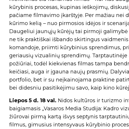
kūrybinis procesas, kupinas ieškojimų, diskus
pačiame filmavimo įkarštyje. Per mažiau nei dv
kūrimo kelią – nuo pirmosios idėjos ir scenari
Daugeliui jaunųjų kūrėjų tai pirmoji galimybė iš
ne tik praktiškai išbando skirtingus vaidmenis 
komandoje, priimti kūrybinius sprendimus, prisi
geriausių vizualinių sprendimų. Tarptautinėje ap
požiūriai, todėl kiekvienas filmas tampa bend
keičiasi, auga ir įgauna naujų prasmių. Dalyvi
portfolio, bet ir su neįkainojama praktine pati
bei didesniu pasitikėjimu savo, kaip kino kūrė
Liepos 5 d. 18 val.
Nidos kultūros ir turizmo in
baigiamasis „Vasaros Media Studija: Kadro vi
žiūrovai pirmą kartą išvys septynis tarptaut
filmus, gimusius intensyvaus kūrybinio proces