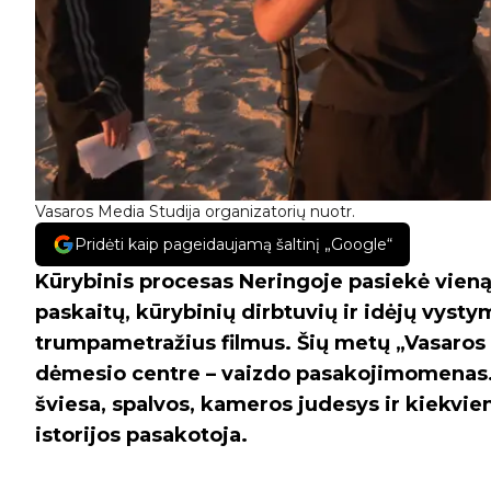
Vasaros Media Studija organizatorių nuotr.
Pridėti kaip pageidaujamą šaltinį „Google“
Kūrybinis procesas Neringoje pasiekė vieną
paskaitų,
kūrybinių dirbtuvių ir idėjų vysty
trumpametražius filmus.
Šių metų „Vasaros
dėmesio centre – vaizdo pasakojimomenas. J
šviesa, spalvos, kameros judesys ir kiekvien
istorijos pasakotoja.