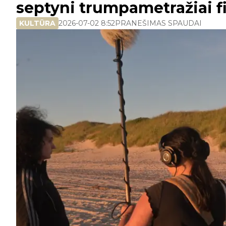
septyni trumpametražiai fi
KULTŪRA
2026-07-02 8:52
PRANEŠIMAS SPAUDAI