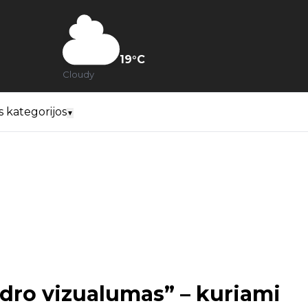
19
°C
Cloudy
s kategorijos
▼
adro vizualumas” – kuriami