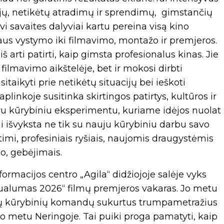
ijų, netikėtų atradimų ir sprendimų, gimstančių
i savaites dalyviai kartu pereina visą kino
jaus vystymo iki filmavimo, montažo ir premjeros.
 arti patirti, kaip gimsta profesionalus kinas. Jie
filmavimo aikštelėje, bet ir mokosi dirbti
taikyti prie netikėtų situacijų bei ieškoti
linkoje susitinka skirtingos patirtys, kultūros ir
ru kūrybiniu eksperimentu, kuriame idėjos nuolat
ai išvyksta ne tik su nauju kūrybiniu darbu savo
rtimi, profesiniais ryšiais, naujomis draugystėmis
jo, gebėjimais.
formacijos centro „Agila“ didžiojoje salėje vyks
zualumas 2026“ filmų premjeros vakaras. Jo metu
inių kūrybinių komandų sukurtus trumpametražius
o metu Neringoje. Tai puiki proga pamatyti, kaip