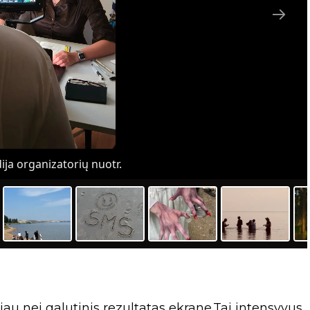
ja organizatorių nuotr.
au nei galutinis rezultatas ekrane.Tai intensyvus