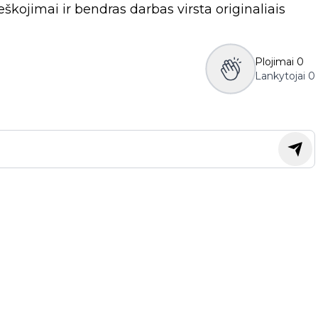
eškojimai ir bendras darbas virsta originaliais
Plojimai
0
Lankytojai
0