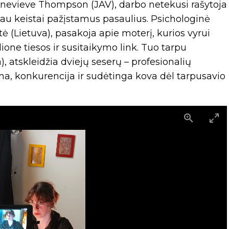
Genevieve Thompson (JAV), darbo netekusi rašytoja
iau keistai pažįstamus pasaulius. Psichologinė
tė (Lietuva), pasakoja apie moterį, kurios vyrui
ne tiesos ir susitaikymo link. Tuo tarpu
), atskleidžia dviejų seserų – profesionalių
ma, konkurencija ir sudėtinga kova dėl tarpusavio