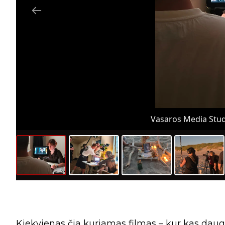
Vasaros Media Studi
Kiekvienas čia kuriamas filmas – kur kas daugi