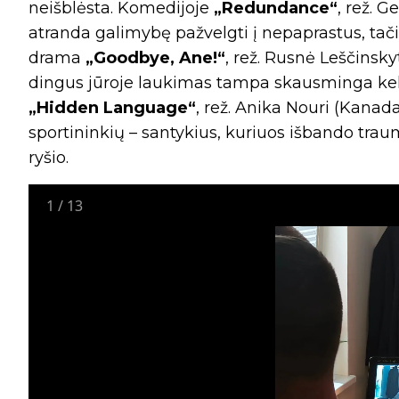
neišblėsta. Komedijoje
„Redundance“
, rež. 
atranda galimybę pažvelgti į nepaprastus, tač
drama
„Goodbye, Ane!“
, rež. Rusnė Leščinsky
dingus jūroje laukimas tampa skausminga kelio
„Hidden
Language“
, rež. Anika Nouri (Kanada
sportininkių – santykius, kuriuos išbando trau
ryšio.
1
/
13