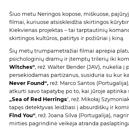
Šiuo metu Neringos kopose, miškuose, pajūryj
filmai, kuriuose atsiskleidžia skirtingos kūrybin
Kiekvienas projektas – tai tarptautinių koman
skirtingos kultūros, patirtys ir požiūriai į kiną.
Šių metų trumpametražiai filmai aprėpia platų 
psichologinių dramų ir įtemptų trilerių iki ko
Witches“
, rež. Walter Bender (JAV), nukelia į 
persekiodamas partizanus, susiduria su kur k
Never Found“,
rež. Marco Santos (Portugalija)
atkurti savo tapatybę po to, kai jūroje aptink
„Sea of Red Herrings
“, rež. Mikołaj Szymonia
tapęs detektyvas leidžiasi į absurdiškų ir kom
Find You“
, rež. Joana Silva (Portugalija), nag
mirties pagrindinė veikėja atranda paslapting