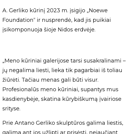
A. Gerliko kūrinį 2023 m. įsigijo „Noewe
Foundation“ ir nusprendė, kad jis puikiai
įsikomponuoja šioje Nidos erdvėje.
„Meno kūriniai galerijose tarsi susakralinami –
jų negalima liesti, lieka tik pagarbiai iš toliau
žiūrėti. Tačiau menas gali būti visur.
Profesionalūs meno kūriniai, supantys mus
kasdienybėje, skatina kūrybiškumą įvairiose
srityse.
Prie Antano Gerliko skulptūros galima liestis,
galima ant jos užlipti ar prisėsti, nejaučiant