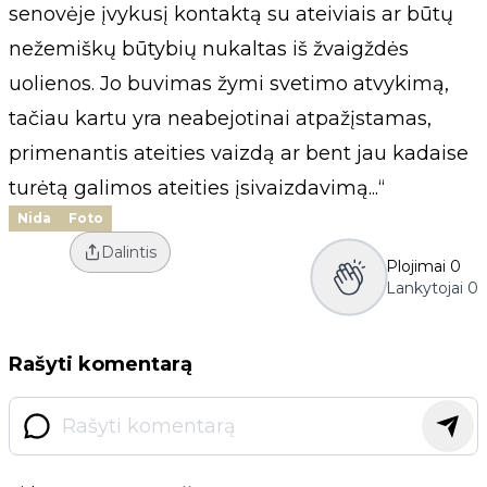
senovėje įvykusį kontaktą su ateiviais ar būtų
nežemiškų būtybių nukaltas iš žvaigždės
uolienos. Jo buvimas žymi svetimo atvykimą,
tačiau kartu yra neabejotinai atpažįstamas,
primenantis ateities vaizdą ar bent jau kadaise
turėtą galimos ateities įsivaizdavimą...“
Nida
Foto
Dalintis
Plojimai
0
Lankytojai
0
Rašyti komentarą