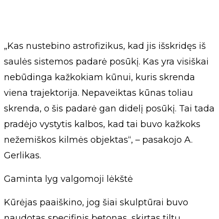
„Kas nustebino astrofizikus, kad jis išskridęs iš
saulės sistemos padarė posūkį. Kas yra visiškai
nebūdinga kažkokiam kūnui, kuris skrenda
viena trajektorija. Nepaveiktas kūnas toliau
skrenda, o šis padarė gan didelį posūkį. Tai tada
pradėjo vystytis kalbos, kad tai buvo kažkoks
nežemiškos kilmės objektas“, – pasakojo A.
Gerlikas.
Gaminta lyg valgomoji lėkštė
Kūrėjas paaiškino, jog šiai skulptūrai buvo
naudotas specifinis betonas, skirtas tiltų