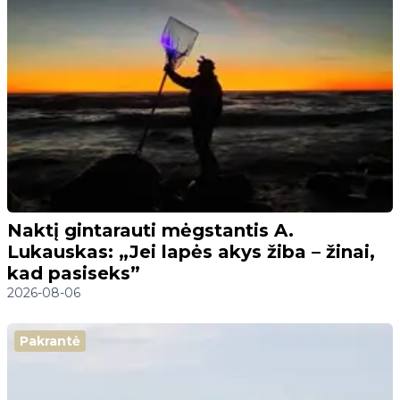
Naktį gintarauti mėgstantis A.
Lukauskas: „Jei lapės akys žiba – žinai,
kad pasiseks”
2026-08-06
Pakrantė