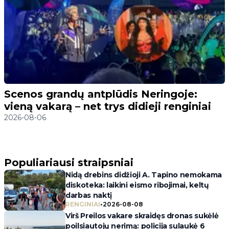
Scenos grandų antplūdis Neringoje:
vieną vakarą – net trys didieji renginiai
2026-08-06
Populiariausi straipsniai
Nidą drebins didžioji A. Tapino nemokama
diskoteka: laikini eismo ribojimai, keltų
darbas naktį
RENGINIAI
•
2026-08-08
Virš Preilos vakare skraidęs dronas sukėlė
poilsiautojų nerimą: policija sulaukė 6