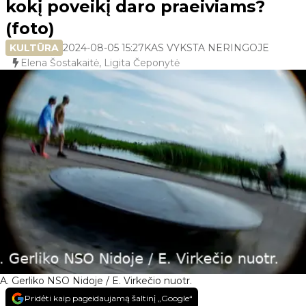
kokį poveikį daro praeiviams?
(foto)
KULTŪRA
2024-08-05 15:27
KAS VYKSTA NERINGOJE
Elena Šostakaitė, Ligita Čeponytė
A. Gerliko NSO Nidoje / E. Virkečio nuotr.
Pridėti kaip pageidaujamą šaltinį „Google“