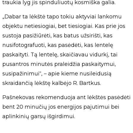
traukia lyg jis spinduliuotų kosmiška galia.
„Dabar ta lėkštė tapo tokiu aktyviai lankomu
objektu netiesiogiai, bet tiesiogiai. Kas prie jos
sustoja pasižiūrėti, kas batus užsirišti, kas
nusifotografuoti, kas pasėdėti, kas lentelę
paskaityti. Tą lentelę, skaičiavau vidurkį, tai
pusantros minutės praleidžia paskaitymui,
susipažinimui“, – apie kieme nusileidusią
skraidančią lėkštę kalbėjo R. Bartkus.
Pašnekovas rekomenduoja ant lėkštės pasėdėti
bent 20 minučių jos energijos pajutimui bei
aplinkinių garsų išgirdimui.