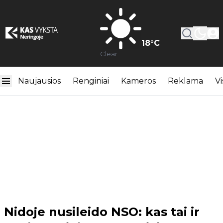
18
°C
Clear
Naujausios
Renginiai
Kameros
Reklama
Vi
Nidoje nusileido NSO: kas tai ir