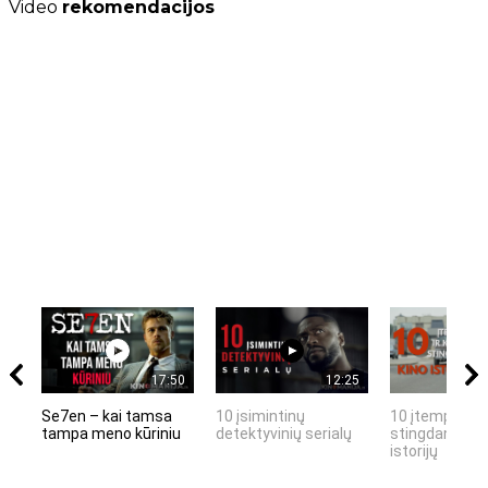
Video
rekomendacijos
17:50
12:25
Se7en – kai tamsa
10 įsimintinų
10 įtemptų, k
tampa meno kūriniu
detektyvinių serialų
stingdančių k
istorijų