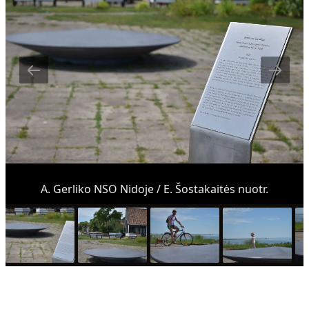
A. Gerliko NSO Nidoje / E. Šostakaitės nuotr.