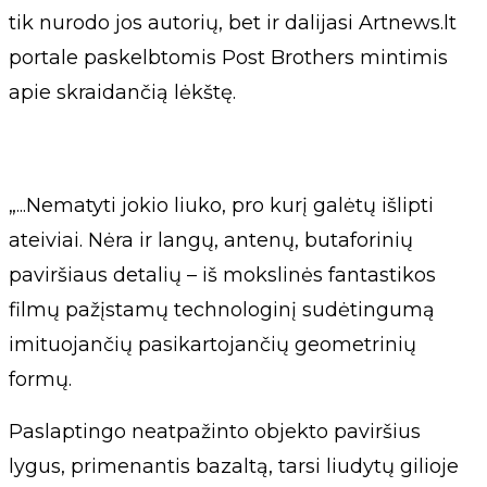
tik nurodo jos autorių, bet ir dalijasi Artnews.lt
portale paskelbtomis Post Brothers mintimis
apie skraidančią lėkštę.
„...Nematyti jokio liuko, pro kurį galėtų išlipti
ateiviai. Nėra ir langų, antenų, butaforinių
paviršiaus detalių – iš mokslinės fantastikos
filmų pažįstamų technologinį sudėtingumą
imituojančių pasikartojančių geometrinių
formų.
Paslaptingo neatpažinto objekto paviršius
lygus, primenantis bazaltą, tarsi liudytų gilioje