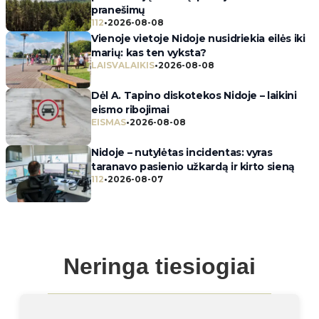
pranešimų
112
•
2026-08-08
Vienoje vietoje Nidoje nusidriekia eilės iki
marių: kas ten vyksta?
LAISVALAIKIS
•
2026-08-08
Dėl A. Tapino diskotekos Nidoje – laikini
eismo ribojimai
EISMAS
•
2026-08-08
Nidoje – nutylėtas incidentas: vyras
taranavo pasienio užkardą ir kirto sieną
112
•
2026-08-07
Neringa tiesiogiai