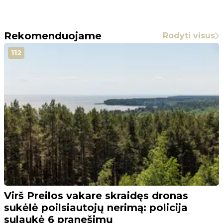
Rekomenduojame
Rodyti visus
112
Virš Preilos vakare skraidęs dronas
sukėlė poilsiautojų nerimą: policija
sulaukė 6 pranešimų