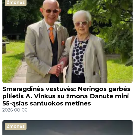
Žmonės
Smaragdinės vestuvės: Neringos garbės
pilietis A. Vinkus su žmona Danute mini
55-ąsias santuokos metines
2026-08-06
Žmonės