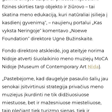
fizinės skirties tarp objekto ir žiūrovo – tai
skatina meno edukaciją, kuri natūraliai įsilieja į
kasdienį gyvenimą“, – naujienų portalui „Kas
vyksta Neringoje“ komentavo „Noewe
Foundation“ direktorė Ugnė Bužinskaitė.
Fondo direktorė atskleidė, jog ateityje norima
Nidoje atverti šiuolaikinio meno muziejų MoCA
Nidoje (Museum of Contemporary Art
Nida
).
„Pastebėjome, kad daugelyje pasaulio šalių jau
senokai įsitvirtinusi strategija privačius meno
muziejus įkurdinti ne tik didžiuosiuose
miestuose, bet ir mažesniuose miesteliuose,
taip plečiant tiek turizmo sienas, tiek ir