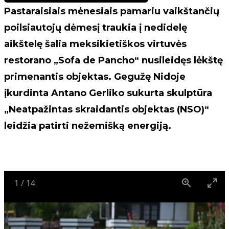
Pastaraisiais mėnesiais pamariu vaikštančių
poilsiautojų dėmesį traukia į nedidelę
aikštelę šalia meksikietiškos virtuvės
restorano „Sofa de Pancho“ nusileidęs lėkštę
primenantis objektas. Gegužę Nidoje
įkurdinta Antano Gerliko sukurta skulptūra
„Neatpažintas skraidantis objektas (NSO)“
leidžia patirti nežemišką energiją.
1
/
14