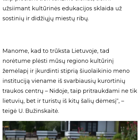
užsiimant kultūrinės edukacijos sklaida už
sostinių ir didžiųjų miestų ribų.
Manome, kad to trūksta Lietuvoje, tad
norėtume plėsti mūsų regiono kultūrinį
žemėlapį ir įkurdinti stiprią šiuolaikinio meno
instituciją viename iš svarbiausių kurortinių
traukos centrų – Nidoje, taip pritraukdami ne tik
lietuvių, bet ir turistų iš kitų šalių dėmesį“, –
teigė U. Bužinskaitė.