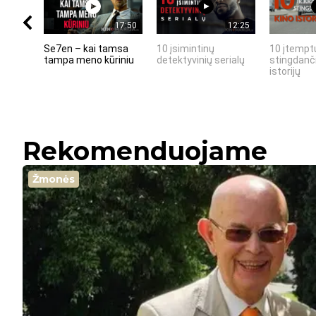
17:50
12:25
Se7en – kai tamsa
10 įsimintinų
10 įtemptų
tampa meno kūriniu
detektyvinių serialų
stingdanči
istorijų
Rekomenduojame
Žmonės