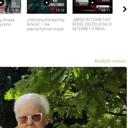
15:45
12:32
08:11
, kraują
„Septynių Karalysčių
„MIRĘS INTERNETAS“:
5 SE
ų kino
Riteris" – kai
KODĖL DIDŽIOJI DALIS
TECH
paprastumas nugali
INTERNETO NĖRA...
KURIŲ
Rodyti visus