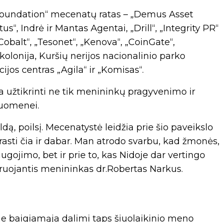
 Foundation“ mecenatų ratas – „Demus Asset
, Indrė ir Mantas Agentai, „Drill“, „Integrity PR“
 „Cobalt“, „Tesonet“, „Kenova“, „CoinGate“,
olonija, Kuršių nerijos nacionalinio parko
ijos centras „Agila“ ir „Komisas“.
 užtikrinti ne tik menininkų pragyvenimo ir
suomenei.
ą, poilsį. Mecenatystė leidžia prie šio paveikslo
irasti čia ir dabar. Man atrodo svarbu, kad žmonės,
saugojimo, bet ir prie to, kas Nidoje dar vertingo
kuruojantis menininkas dr.Robertas Narkus.
ne baigiamąja dalimi taps šiuolaikinio meno