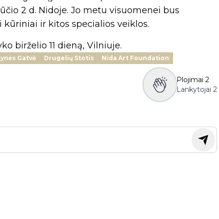
pjūčio 2 d. Nidoje. Jo metu visuomenei bus
ūriniai ir kitos specialios veiklos.
 birželio 11 dieną, Vilniuje.
ynės Gatvė
Drugelių Stotis
Nida Art Foundation
Plojimai
2
Lankytojai
2