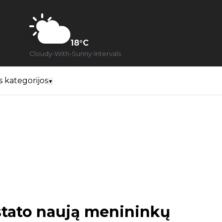
18
°C
Cloudy-With-Sunny-Intervals
s kategorijos
▼
stato naują menininkų