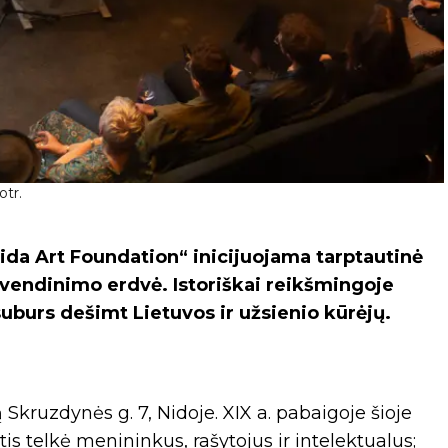
otr.
Nida Art Foundation“ inicijuojama tarptautinė
vendinimo erdvė. Istoriškai reikšmingoje
suburs dešimt Lietuvos ir užsienio kūrėjų.
 Skruzdynės g. 7, Nidoje. XIX a. pabaigoje šioje
s telkė menininkus, rašytojus ir intelektualus;