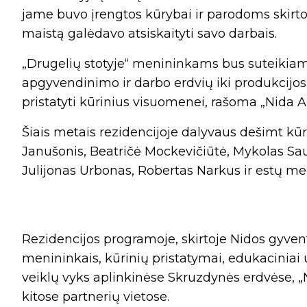
jame buvo įrengtos kūrybai ir parodoms skirt
maistą galėdavo atsiskaityti savo darbais.
„Drugelių stotyje“ menininkams bus suteikiam
apgyvendinimo ir darbo erdvių iki produkcijos
pristatyti kūrinius visuomenei, rašoma „Nida A
Šiais metais rezidencijoje dalyvaus dešimt kūrė
Janušonis, Beatričė Mockevičiūtė, Mykolas Sau
Julijonas Urbonas, Robertas Narkus ir estų me
Rezidencijos programoje, skirtoje Nidos gyve
menininkais, kūrinių pristatymai, edukaciniai u
veiklų vyks aplinkinėse Skruzdynės erdvėse, „
kitose partnerių vietose.