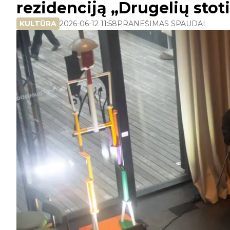
rezidenciją „Drugelių stot
KULTŪRA
2026-06-12 11:58
PRANEŠIMAS SPAUDAI