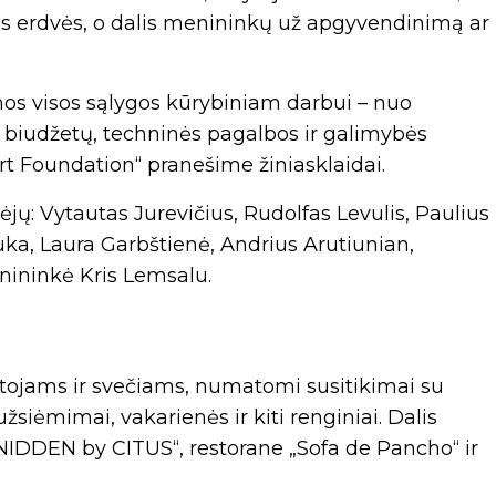
os erdvės, o dalis menininkų už apgyvendinimą ar
os visos sąlygos kūrybiniam darbui – nuo
 biudžetų, techninės pagalbos ir galimybės
rt Foundation“ pranešime žiniasklaidai.
jų: Vytautas Jurevičius, Rudolfas Levulis, Paulius
ka, Laura Garbštienė, Andrius Arutiunian,
nininkė Kris Lemsalu.
ntojams ir svečiams, numatomi susitikimai su
žsiėmimai, vakarienės ir kiti renginiai. Dalis
NIDDEN by CITUS“, restorane „Sofa de Pancho“ ir