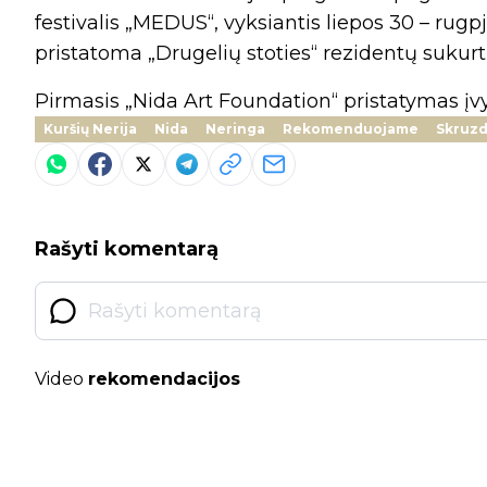
festivalis „MEDUS“, vyksiantis liepos 30 – rug
pristatoma „Drugelių stoties“ rezidentų sukurti k
Pirmasis „Nida Art Foundation“ pristatymas įvyko
Kuršių Nerija
Nida
Neringa
Rekomenduojame
Skruzd
Rašyti komentarą
Video
rekomendacijos