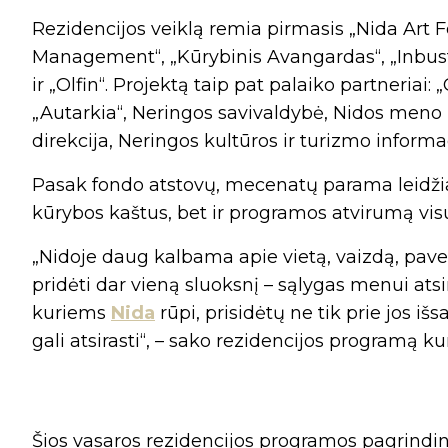
Rezidencijos veiklą remia pirmasis „Nida Art
Management“, „Kūrybinis Avangardas“, „Inbustus“
ir „Olfin“. Projektą taip pat palaiko partneriai:
„Autarkia“, Neringos savivaldybė, Nidos meno k
direkcija, Neringos kultūros ir turizmo informac
Pasak fondo atstovų, mecenatų parama leidžia
kūrybos kaštus, bet ir programos atvirumą vi
„Nidoje daug kalbama apie vietą, vaizdą, paveld
pridėti dar vieną sluoksnį – sąlygas menui ats
kuriems
Nida
rūpi, prisidėtų ne tik prie jos iš
gali atsirasti“, – sako rezidencijos programą 
Šios vasaros rezidencijos programos pagrindi