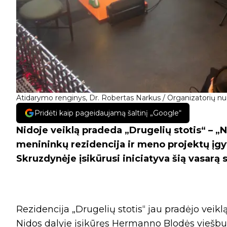
Atidarymo renginys, Dr. Robertas Narkus / Organizatorių nu
Pridėti kaip pageidaujamą šaltinį „Google“
Nidoje veiklą pradeda „Drugelių stotis“ – „
menininkų rezidencija ir meno projektų įgy
Skruzdynėje įsikūrusi iniciatyva šią vasarą 
Rezidencija „Drugelių stotis“ jau pradėjo veiklą
Nidos dalyje įsikūręs Hermanno Blodės viešbuti