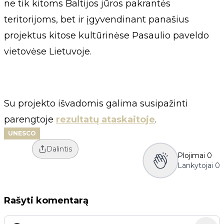
ne tik kitoms Baltijos jūros pakrantės
teritorijoms, bet ir įgyvendinant panašius
projektus kitose kultūrinėse Pasaulio paveldo
vietovėse Lietuvoje.
Su projekto išvadomis galima susipažinti
parengtoje
rezultatų ataskaitoje
.
UNESCO
Dalintis
Plojimai
0
Lankytojai
0
Rašyti komentarą