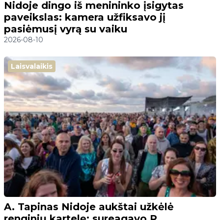
Nidoje dingo iš menininko įsigytas
paveikslas: kamera užfiksavo jį
pasiėmusį vyrą su vaiku
2026-08-10
Laisvalaikis
A. Tapinas Nidoje aukštai užkėlė
renginių kartelę: sureagavo R.