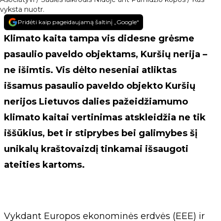
vyksta nuotr.
Pridėti kaip pageidaujamą šaltinį „Google“
Klimato kaita tampa vis didesne grėsme
pasaulio paveldo objektams, Kuršių nerija –
ne išimtis. Vis dėlto neseniai atliktas
išsamus pasaulio paveldo objekto Kuršių
nerijos Lietuvos dalies pažeidžiamumo
klimato kaitai vertinimas atskleidžia ne tik
iššūkius, bet ir stiprybes bei galimybes šį
unikalų kraštovaizdį tinkamai išsaugoti
ateities kartoms.
Vykdant Europos ekonominės erdvės (EEE) ir