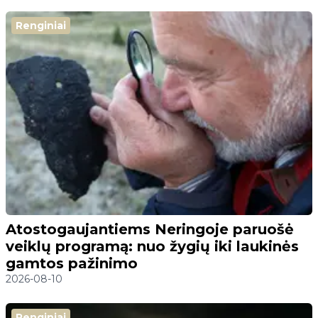
Renginiai
Atostogaujantiems Neringoje paruošė
veiklų programą: nuo žygių iki laukinės
gamtos pažinimo
2026-08-10
Renginiai