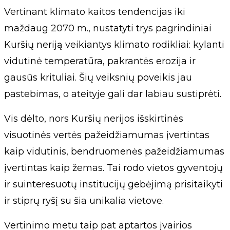
Vertinant klimato kaitos tendencijas iki
maždaug 2070 m., nustatyti trys pagrindiniai
Kuršių neriją veikiantys klimato rodikliai: kylanti
vidutinė temperatūra, pakrantės erozija ir
gausūs krituliai. Šių veiksnių poveikis jau
pastebimas, o ateityje gali dar labiau sustiprėti.
Vis dėlto, nors Kuršių nerijos išskirtinės
visuotinės vertės pažeidžiamumas įvertintas
kaip vidutinis, bendruomenės pažeidžiamumas
įvertintas kaip žemas. Tai rodo vietos gyventojų
ir suinteresuotų institucijų gebėjimą prisitaikyti
ir stiprų ryšį su šia unikalia vietove.
Vertinimo metu taip pat aptartos įvairios