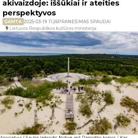
akivaizdoje: iššūkiai ir ateities
perspektyvos
GAMTA
2025-03-19 11:26
PRANEŠIMAS SPAUDAI
Lietuvos Respublikos kultūros ministerija
Asociatyvi / Saulės laikrodis Nidoje ant Parnidžio kopos / Kas