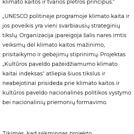
klimato kaitos ir tvarios plėtros principus.“
„UNESCO politinėje programoje klimato kaita ir
jos poveikis yra vieni svarbiausių strateginių
tikslų. Organizacija įpareigoja šalis nares imtis
veiksmų dėl klimato kaitos mažinimo,
prisitaikymo ir gebėjimų stiprinimų. Projektas
„Kultūros paveldo pažeidžiamumo klimato
kaitai indeksas“ atliepia šiuos tikslus ir
neabejotinai prisideda prie klimato kaitos ir
kultūros paveldo nacionalinės politikos vystymo
bei nacionalinių priemonių formavimo.
Tikimės, kad sėkmingas projekto