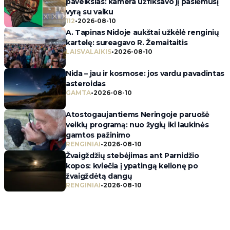
paveikslas: kamera užfiksavo jį pasiėmusį
vyrą su vaiku
112
•
2026-08-10
A. Tapinas Nidoje aukštai užkėlė renginių
kartelę: sureagavo R. Žemaitaitis
LAISVALAIKIS
•
2026-08-10
Nida – jau ir kosmose: jos vardu pavadintas
asteroidas
GAMTA
•
2026-08-10
Atostogaujantiems Neringoje paruošė
veiklų programą: nuo žygių iki laukinės
gamtos pažinimo
RENGINIAI
•
2026-08-10
Žvaigždžių stebėjimas ant Parnidžio
kopos: kviečia į ypatingą kelionę po
žvaigždėtą dangų
RENGINIAI
•
2026-08-10