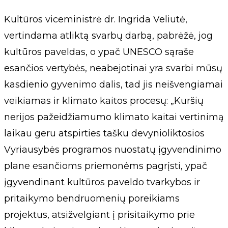
Kultūros viceministrė dr. Ingrida Veliutė,
vertindama atliktą svarbų darbą, pabrėžė, jog
kultūros paveldas, o ypač UNESCO sąraše
esančios vertybės, neabejotinai yra svarbi mūsų
kasdienio gyvenimo dalis, tad jis neišvengiamai
veikiamas ir klimato kaitos procesų: „Kuršių
nerijos pažeidžiamumo klimato kaitai vertinimą
laikau geru atspirties tašku devynioliktosios
Vyriausybės programos nuostatų įgyvendinimo
plane esančioms priemonėms pagrįsti, ypač
įgyvendinant kultūros paveldo tvarkybos ir
pritaikymo bendruomenių poreikiams
projektus, atsižvelgiant į prisitaikymo prie