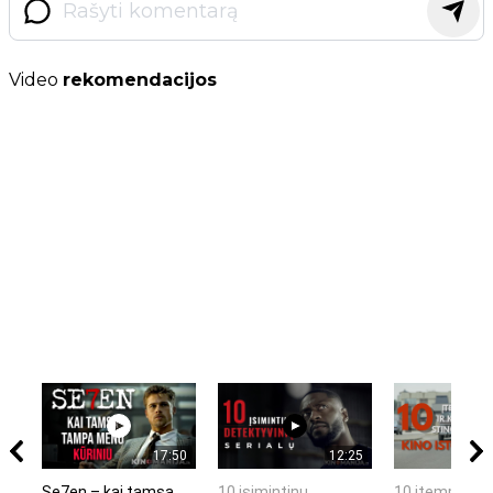
Video
rekomendacijos
17:50
12:25
Se7en – kai tamsa
10 įsimintinų
10 įtemptų, k