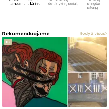
tampa meno kūriniu
detektyvinių serialų
stingdančių k
istorijų
Rekomenduojame
Rodyti visus
112