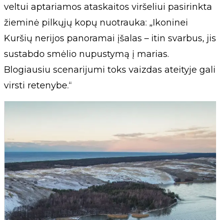
veltui aptariamos ataskaitos viršeliui pasirinkta
žieminė pilkųjų kopų nuotrauka: „Ikoninei
Kuršių nerijos panoramai įšalas – itin svarbus, jis
sustabdo smėlio nupustymą į marias.
Blogiausiu scenarijumi toks vaizdas ateityje gali
virsti retenybe.“