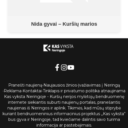
Nida gyvai – Kuršių marios
Pranešti naujieną
•
Naujausios žinios
•
Įvažiavimas į Neringą
•
Reklama
•
Kontaktai
•
Tinklapis ir privatumo politika atnaujinama
Kas vyksta Neringoje - Kuršių nerijos mylėtojų bendruomenę
internete siekiantis suburti naujienų portalas, pranešantis
naujienas iš Neringos ir aplink. Tikimės, kad mūsų stiprybė
kuriant bendruomeninius informacinius projektus „Kas vyksta“
bus gyva ir Neringoje, tad kviečiame dalintis savo turima
informacija ar pastebėjimais.