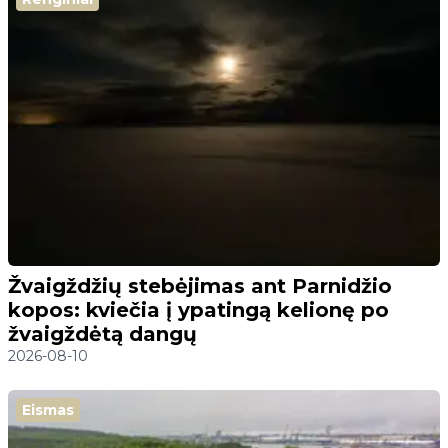
Žvaigždžių stebėjimas ant Parnidžio
kopos: kviečia į ypatingą kelionę po
žvaigždėtą dangų
2026-08-10
Eismas