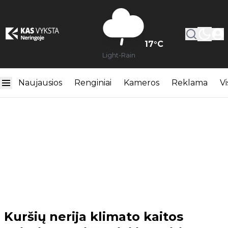
17
°C
Light-Rain
Naujausios
Renginiai
Kameros
Reklama
Vi
Kuršių nerija klimato kaitos