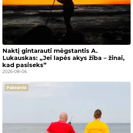
Naktį gintarauti mėgstantis A.
Lukauskas: „Jei lapės akys žiba – žinai,
kad pasiseks”
2026-08-06
Pakrantė