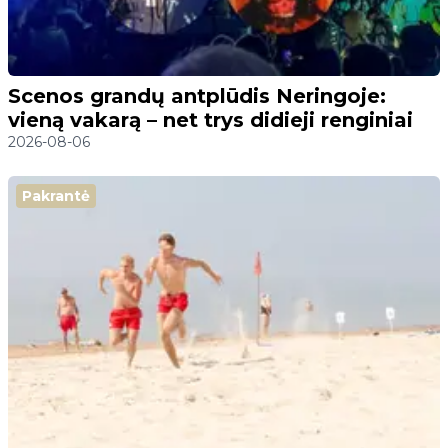
Scenos grandų antplūdis Neringoje:
vieną vakarą – net trys didieji renginiai
2026-08-06
Pakrantė