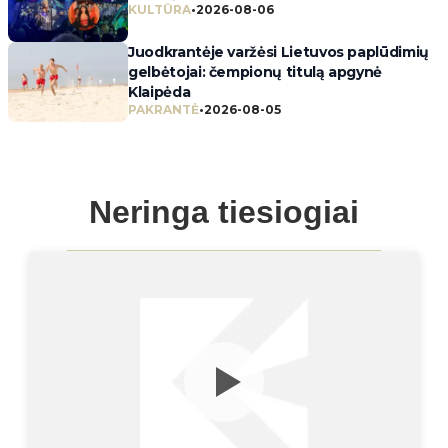
KULTŪRA
•
2026-08-06
Juodkrantėje varžėsi Lietuvos paplūdimių
gelbėtojai: čempionų titulą apgynė
Klaipėda
PAKRANTĖ
•
2026-08-05
Neringa tiesiogiai