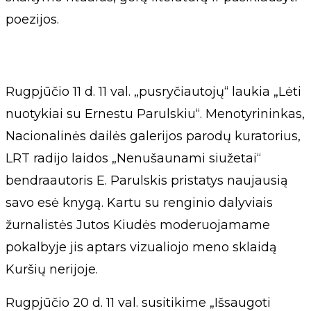
poezijos.
Rugpjūčio 11 d. 11 val. „pusryčiautojų“ laukia „Lėti
nuotykiai su Ernestu Parulskiu“. Menotyrininkas,
Nacionalinės dailės galerijos parodų kuratorius,
LRT radijo laidos „Nenušaunami siužetai“
bendraautoris E. Parulskis pristatys naujausią
savo esė knygą. Kartu su renginio dalyviais
žurnalistės Jutos Kiudės moderuojamame
pokalbyje jis aptars vizualiojo meno sklaidą
Kuršių nerijoje.
Rugpjūčio 20 d. 11 val. susitikime „Išsaugoti