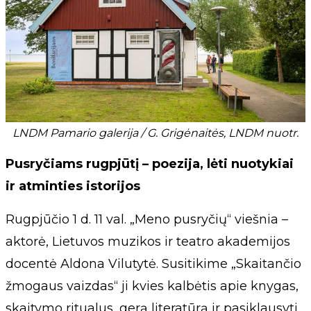
LNDM Pamario galerija / G. Grigėnaitės, LNDM nuotr.
Pusryčiams rugpjūtį – poezija, lėti nuotykiai
ir atminties istorijos
Rugpjūčio 1 d. 11 val. „Meno pusryčių“ viešnia –
aktorė, Lietuvos muzikos ir teatro akademijos
docentė Aldona Vilutytė. Susitikime „Skaitančio
žmogaus vaizdas“ ji kvies kalbėtis apie knygas,
skaitymo ritualus, gerą literatūrą ir pasiklausyti