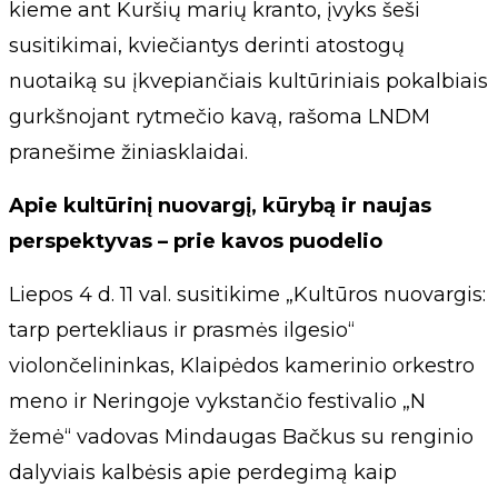
kieme ant Kuršių marių kranto, įvyks šeši
susitikimai, kviečiantys derinti atostogų
nuotaiką su įkvepiančiais kultūriniais pokalbiais
gurkšnojant rytmečio kavą, rašoma LNDM
pranešime žiniasklaidai.
Apie kultūrinį nuovargį, kūrybą ir naujas
perspektyvas – prie kavos puodelio
Liepos 4 d. 11 val. susitikime „Kultūros nuovargis:
tarp pertekliaus ir prasmės ilgesio“
violončelininkas, Klaipėdos kamerinio orkestro
meno ir Neringoje vykstančio festivalio „N
žemė“ vadovas Mindaugas Bačkus su renginio
dalyviais kalbėsis apie perdegimą kaip