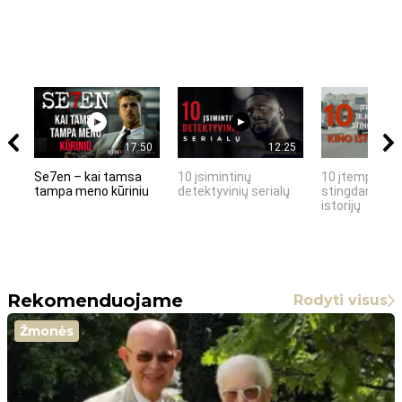
17:50
12:25
Se7en – kai tamsa
10 įsimintinų
10 įtemptų, k
tampa meno kūriniu
detektyvinių serialų
stingdančių k
istorijų
Rekomenduojame
Rodyti visus
Žmonės