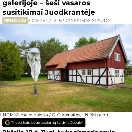
galerijoje – šeši vasaros
susitikimai Juodkrantėje
RENGINIAI
2026-06-22 12:15
PRANEŠIMAS SPAUDAI
LNDM Pamario galerija / G. Grigėnaitės, LNDM nuotr.
Pridėti kaip pageidaujamą šaltinį „Google“