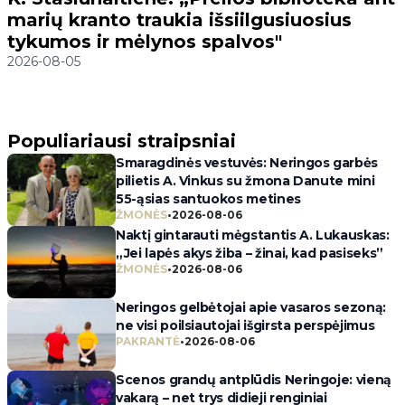
marių kranto traukia išsiilgusiuosius
tykumos ir mėlynos spalvos"
2026-08-05
Populiariausi straipsniai
Smaragdinės vestuvės: Neringos garbės
pilietis A. Vinkus su žmona Danute mini
55-ąsias santuokos metines
ŽMONĖS
•
2026-08-06
Naktį gintarauti mėgstantis A. Lukauskas:
„Jei lapės akys žiba – žinai, kad pasiseks”
ŽMONĖS
•
2026-08-06
Neringos gelbėtojai apie vasaros sezoną:
ne visi poilsiautojai išgirsta perspėjimus
PAKRANTĖ
•
2026-08-06
Scenos grandų antplūdis Neringoje: vieną
vakarą – net trys didieji renginiai