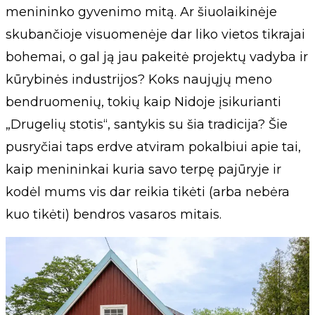
menininko gyvenimo mitą. Ar šiuolaikinėje
skubančioje visuomenėje dar liko vietos tikrajai
bohemai, o gal ją jau pakeitė projektų vadyba ir
kūrybinės industrijos? Koks naujųjų meno
bendruomenių, tokių kaip Nidoje įsikurianti
„Drugelių stotis“, santykis su šia tradicija? Šie
pusryčiai taps erdve atviram pokalbiui apie tai,
kaip menininkai kuria savo terpę pajūryje ir
kodėl mums vis dar reikia tikėti (arba nebėra
kuo tikėti) bendros vasaros mitais.