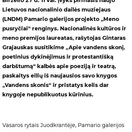
Birželio 27 d. 11 val. įvyks pirmasis naujo
Lietuvos nacionalinio dailės muziejaus
(LNDM) Pamario galerijos projekto „Meno
pusryčiai“ renginys. Nacionalinės kultūros ir
meno premijos laureatas, rašytojas Gintaras
Grajauskas susitikime „Apie vandens skonį,
poetinius dykinėjimus ir protestantišką
darbštumą“ kalbės apie poeziją ir teatrą,
paskaitys eilių iš naujausios savo knygos
„Vandens skonis“ ir pristatys kelis dar
knygoje nepublikuotus kūrinius.
Vasaros rytais Juodkrantėje, Pamario galerijos