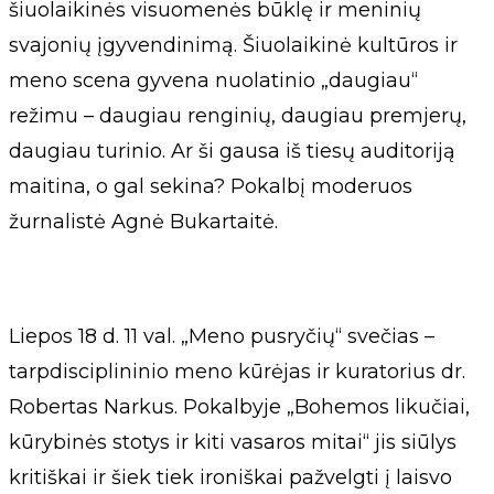
šiuolaikinės visuomenės būklę ir meninių
svajonių įgyvendinimą. Šiuolaikinė kultūros ir
meno scena gyvena nuolatinio „daugiau“
režimu – daugiau renginių, daugiau premjerų,
daugiau turinio. Ar ši gausa iš tiesų auditoriją
maitina, o gal sekina? Pokalbį moderuos
žurnalistė Agnė Bukartaitė.
Liepos 18 d. 11 val. „Meno pusryčių“ svečias –
tarpdisciplininio meno kūrėjas ir kuratorius dr.
Robertas Narkus. Pokalbyje „Bohemos likučiai,
kūrybinės stotys ir kiti vasaros mitai“ jis siūlys
kritiškai ir šiek tiek ironiškai pažvelgti į laisvo