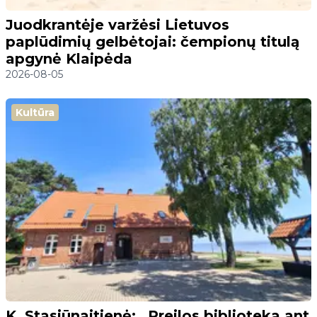
Juodkrantėje varžėsi Lietuvos
paplūdimių gelbėtojai: čempionų titulą
apgynė Klaipėda
2026-08-05
Kultūra
K. Stasiūnaitienė: „Preilos biblioteka ant