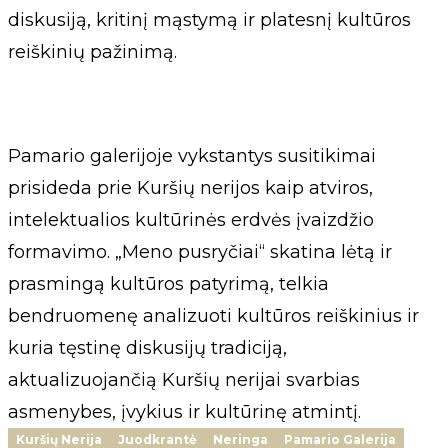
diskusiją, kritinį mąstymą ir platesnį kultūros
reiškinių pažinimą.
Pamario galerijoje vykstantys susitikimai
prisideda prie Kuršių nerijos kaip atviros,
intelektualios kultūrinės erdvės įvaizdžio
formavimo. „Meno pusryčiai“ skatina lėtą ir
prasmingą kultūros patyrimą, telkia
bendruomenę analizuoti kultūros reiškinius ir
kuria tęstinę diskusijų tradiciją,
aktualizuojančią Kuršių nerijai svarbias
asmenybes, įvykius ir kultūrinę atmintį.
Kuršių Nerija
Juodkrantė
Neringa
Pamario Galerija