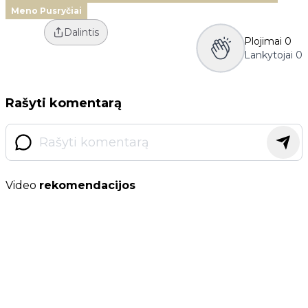
Meno Pusryčiai
Dalintis
Plojimai
0
Lankytojai
0
Rašyti komentarą
Video
rekomendacijos