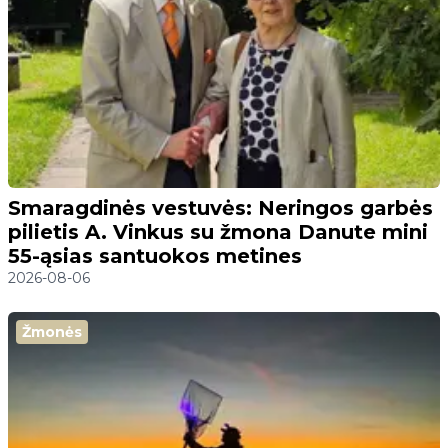
Smaragdinės vestuvės: Neringos garbės
pilietis A. Vinkus su žmona Danute mini
55-ąsias santuokos metines
2026-08-06
Žmonės