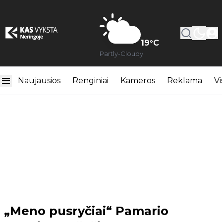
19
°C
Partly-Cloudy
Naujausios
Renginiai
Kameros
Reklama
Vi
„Meno pusryčiai“ Pamario