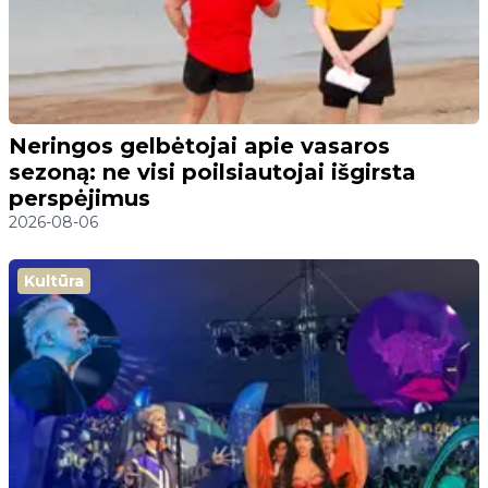
Neringos gelbėtojai apie vasaros
sezoną: ne visi poilsiautojai išgirsta
perspėjimus
2026-08-06
Kultūra