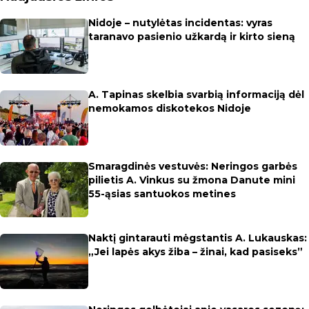
Nidoje – nutylėtas incidentas: vyras
taranavo pasienio užkardą ir kirto sieną
A. Tapinas skelbia svarbią informaciją dėl
nemokamos diskotekos Nidoje
Smaragdinės vestuvės: Neringos garbės
pilietis A. Vinkus su žmona Danute mini
55-ąsias santuokos metines
Naktį gintarauti mėgstantis A. Lukauskas:
„Jei lapės akys žiba – žinai, kad pasiseks”