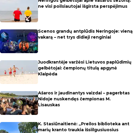
Neringos gelbėtojai apie vasaros sezoną:
ne visi poilsiautojai išgirsta perspėjimus
Scenos grandų antplūdis Neringoje: vieną
vakarą – net trys didieji renginiai
Juodkrantėje varžėsi Lietuvos paplūdimių
gelbėtojai: čempionų titulą apgynė
Klaipėda
Ašaros ir jaudinantys vaizdai – pagerbtas
Nidoje nuskendęs čempionas M.
Lisauskas
K. Stasiūnaitienė: „Preilos biblioteka ant
marių kranto traukia išsiilgusiuosius