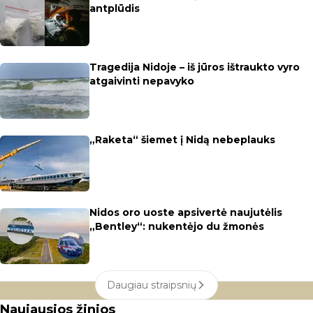
antplūdis
Tragedija Nidoje – iš jūros ištraukto vyro
atgaivinti nepavyko
„Raketa“ šiemet į Nidą nebeplauks
Nidos oro uoste apsivertė naujutėlis
„Bentley“: nukentėjo du žmonės
Daugiau straipsnių
Naujausios žinios