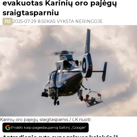
evakuotas Karinių oro pajėgų
sraigtasparniu
112
2025-07-29 8:50
KAS VYKSTA NERINGOJE
Karinių oro pajėgų sraigtasparnis / LK nuotr.
Pridėti kaip pageidaujamą šaltinį „Google“