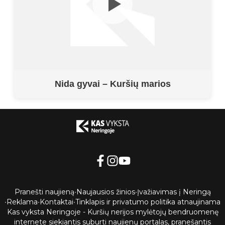
Nida gyvai – Kuršių marios
Pranešti naujieną
•
Naujausios žinios
•
Įvažiavimas į Neringą
•
Reklama
•
Kontaktai
•
Tinklapis ir privatumo politika atnaujinama
Kas vyksta Neringoje - Kuršių nerijos mylėtojų bendruomenę
internete siekiantis suburti naujienų portalas, pranešantis