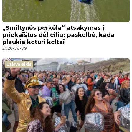
„Smiltynės perkėla“ atsakymas į
priekaištus dėl eilių: paskelbė, kada
plaukia keturi keltai
2026-08-09
Laisvalaikis