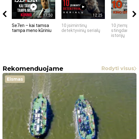
17:50
12:25
Se7en – kai tamsa
10 įsimintinų
10 įtemptų, k
tampa meno kūriniu
detektyvinių serialų
stingdančių k
istorijų
Rekomenduojame
Rodyti visus
Eismas