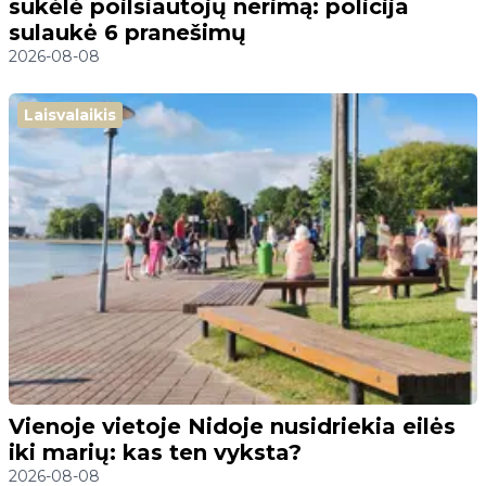
sukėlė poilsiautojų nerimą: policija
sulaukė 6 pranešimų
2026-08-08
Laisvalaikis
Vienoje vietoje Nidoje nusidriekia eilės
iki marių: kas ten vyksta?
2026-08-08