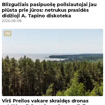
Blizgučiais pasipuošę poilsiautojai jau
plūsta prie jūros: netrukus prasidės
didžioji A. Tapino diskoteka
2026-08-08
112
Virš Preilos vakare skraidęs dronas