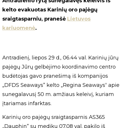
Antradienio rytą sunegalavęs keleivis iš
kelto evakuotas Karinių oro pajėgų
sraigtasparniu, pranešė
Lietuvos
kariuomenė
.
Antradienį, liepos 29 d., 06.44 val. Karinių jūrų
pajėgų Jūrų gelbėjimo koordinavimo centro
budėtojas gavo pranešimą iš kompanijos
„DFDS Seaways” kelto „Regina Seaways“ apie
sunegalavusį 50 m. amžiaus keleivį, kuriam
įtariamas infarktas.
Karinių oro pajėgų sraigtasparnis AS365
„Dauphin” su mediku 07.08 val. pakilo iš