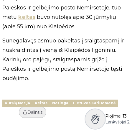
Paieškos ir gelbėjimo posto Nemirsetoje, tuo
metu
keltas
buvo nutolęs apie 30 jūrmylių
(apie 55 km) nuo Klaipėdos.
Sunegalavęs asmuo pakeltas į sraigtasparnį ir
nuskraidintas į vieną iš Klaipėdos ligoninių.
Karinių oro pajėgų sraigtasparnis grįžo į
Paieškos ir gelbėjimo postą Nemirsetoje tęsti
budėjimo.
Kuršių Nerija
Keltas
Neringa
Lietuvos Kariuomenė
Dalintis
Plojimai
13
Lankytojai
2