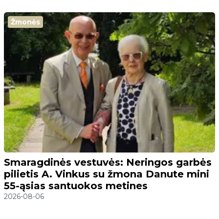
Žmonės
Smaragdinės vestuvės: Neringos garbės
pilietis A. Vinkus su žmona Danute mini
55-ąsias santuokos metines
2026-08-06