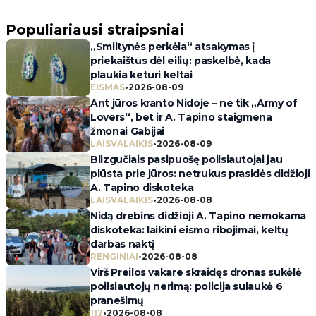
Populiariausi straipsniai
„Smiltynės perkėla“ atsakymas į
priekaištus dėl eilių: paskelbė, kada
plaukia keturi keltai
EISMAS
•
2026-08-09
Ant jūros kranto Nidoje – ne tik „Army of
Lovers“, bet ir A. Tapino staigmena
žmonai Gabijai
LAISVALAIKIS
•
2026-08-09
Blizgučiais pasipuošę poilsiautojai jau
plūsta prie jūros: netrukus prasidės didžioji
A. Tapino diskoteka
LAISVALAIKIS
•
2026-08-08
Nidą drebins didžioji A. Tapino nemokama
diskoteka: laikini eismo ribojimai, keltų
darbas naktį
RENGINIAI
•
2026-08-08
Virš Preilos vakare skraidęs dronas sukėlė
poilsiautojų nerimą: policija sulaukė 6
pranešimų
112
•
2026-08-08