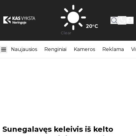
20
°C
Clear
Naujausios
Renginiai
Kameros
Reklama
Vi
Sunegalavęs keleivis iš kelto