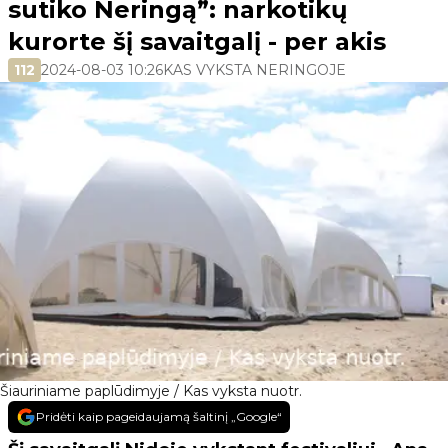
sutiko Neringą”: narkotikų
kurorte šį savaitgalį - per akis
112
2024-08-03 10:26
KAS VYKSTA NERINGOJE
Šiauriniame paplūdimyje / Kas vyksta nuotr.
Pridėti kaip pageidaujamą šaltinį „Google“