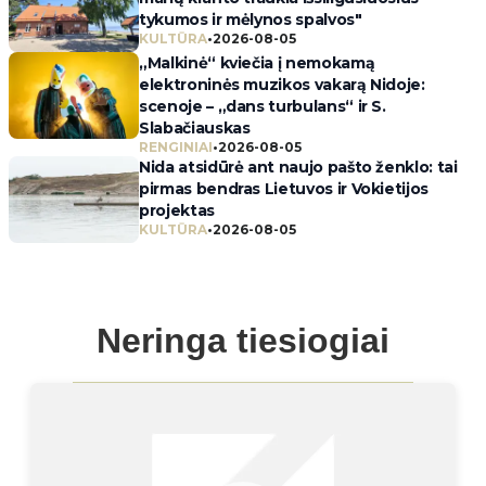
tykumos ir mėlynos spalvos"
KULTŪRA
•
2026-08-05
„Malkinė“ kviečia į nemokamą
elektroninės muzikos vakarą Nidoje:
scenoje – „dans turbulans“ ir S.
Slabačiauskas
RENGINIAI
•
2026-08-05
Nida atsidūrė ant naujo pašto ženklo: tai
pirmas bendras Lietuvos ir Vokietijos
projektas
KULTŪRA
•
2026-08-05
Neringa tiesiogiai