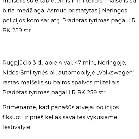
maišelis su 6 tabletėmis ir milteliais, maišelis su
biria medžiaga. Asmuo pristatytas į Neringos
policijos komisariatą. Pradėtas tyrimas pagal LR
BK 259 str.
Rugpjūčio 3 d., apie 4 val. 47 min., Neringoje,
Nidos-Smiltynės pl., automobilyje „Volkswagen“
rastas maišelis su baltos spalvos milteliais.
Pradėtas tyrimas pagal LR BK 259 str.
Primename, kad panašūs atvejai policijos
fiksuoti ir prieš kelias savaites vykusiame
festivalyje.