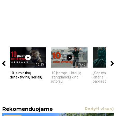
12:25
15:45
10 įsimintinų
10 įtemptų, kraują
„Septynių Kar
detektyvinių serialų
stingdančių kino
Riteris" – kai
istorijų
paprastumas 
Rekomenduojame
Rodyti visus