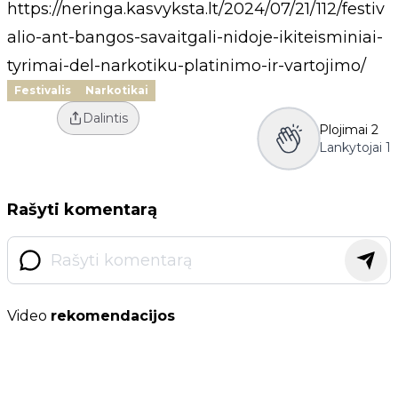
https://neringa.kasvyksta.lt/2024/07/21/112/festiv
alio-ant-bangos-savaitgali-nidoje-ikiteisminiai-
tyrimai-del-narkotiku-platinimo-ir-vartojimo/
Festivalis
Narkotikai
Dalintis
Plojimai
2
Lankytojai
1
Rašyti komentarą
Video
rekomendacijos