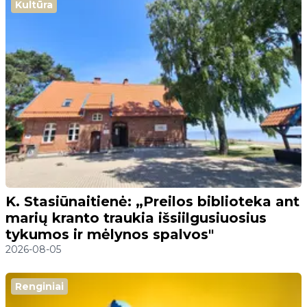
Kultūra
K. Stasiūnaitienė: „Preilos biblioteka ant
marių kranto traukia išsiilgusiuosius
tykumos ir mėlynos spalvos"
2026-08-05
Renginiai