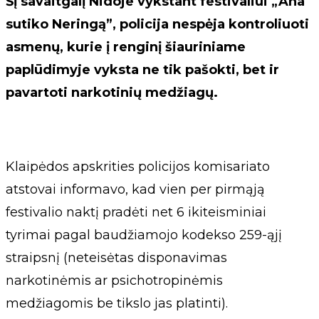
Šį savaitgalį Nidoje vykstant festivaliui „Ana
sutiko Neringą”, policija nespėja kontroliuoti
asmenų, kurie į renginį šiauriniame
paplūdimyje vyksta ne tik pašokti, bet ir
pavartoti narkotinių medžiagų.
Klaipėdos apskrities policijos komisariato
atstovai informavo, kad vien per pirmąją
festivalio naktį pradėti net 6 ikiteisminiai
tyrimai pagal baudžiamojo kodekso 259-ąjį
straipsnį (neteisėtas disponavimas
narkotinėmis ar psichotropinėmis
medžiagomis be tikslo jas platinti).