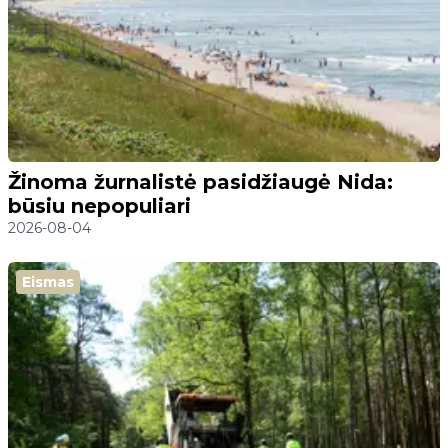
Žinoma žurnalistė pasidžiaugė Nida:
būsiu nepopuliari
2026-08-04
Eismas