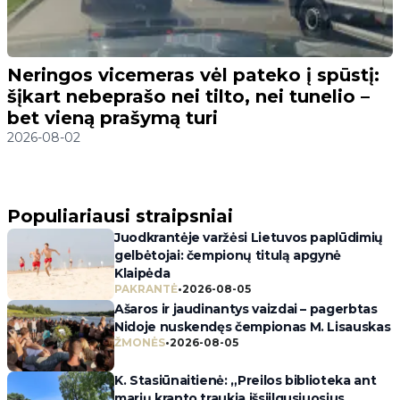
Neringos vicemeras vėl pateko į spūstį:
šįkart nebeprašo nei tilto, nei tunelio –
bet vieną prašymą turi
2026-08-02
Populiariausi straipsniai
Juodkrantėje varžėsi Lietuvos paplūdimių
gelbėtojai: čempionų titulą apgynė
Klaipėda
PAKRANTĖ
•
2026-08-05
Ašaros ir jaudinantys vaizdai – pagerbtas
Nidoje nuskendęs čempionas M. Lisauskas
ŽMONĖS
•
2026-08-05
K. Stasiūnaitienė: „Preilos biblioteka ant
marių kranto traukia išsiilgusiuosius