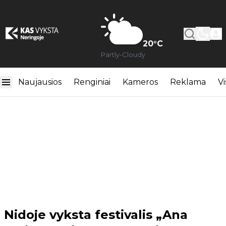
20
°C
Partly-Cloudy
Naujausios
Renginiai
Kameros
Reklama
Vi
Nidoje vyksta festivalis „Ana