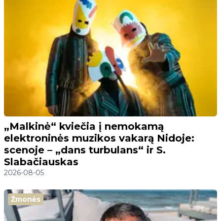
„Malkinė“ kviečia į nemokamą
elektroninės muzikos vakarą Nidoje:
scenoje – „dans turbulans“ ir S.
Slabačiauskas
2026-08-05
Žmonės