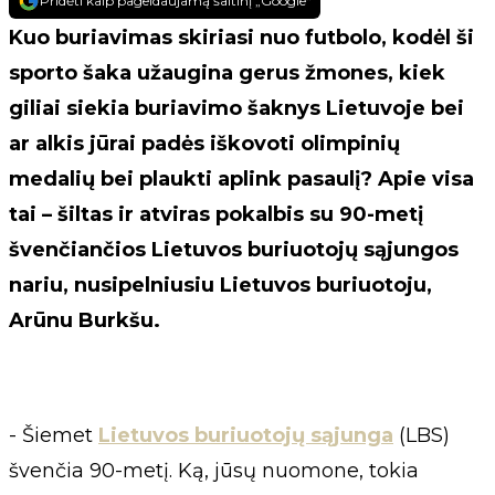
Pridėti kaip pageidaujamą šaltinį „Google“
Kuo buriavimas skiriasi nuo futbolo, kodėl ši
sporto šaka užaugina gerus žmones, kiek
giliai siekia buriavimo šaknys Lietuvoje bei
ar alkis jūrai padės iškovoti olimpinių
medalių bei plaukti aplink pasaulį? Apie visa
tai – šiltas ir atviras pokalbis su 90-metį
švenčiančios Lietuvos buriuotojų sąjungos
nariu, nusipelniusiu Lietuvos buriuotoju,
Arūnu Burkšu.
- Šiemet
Lietuvos buriuotojų sąjunga
(LBS)
švenčia 90-metį. Ką, jūsų nuomone, tokia