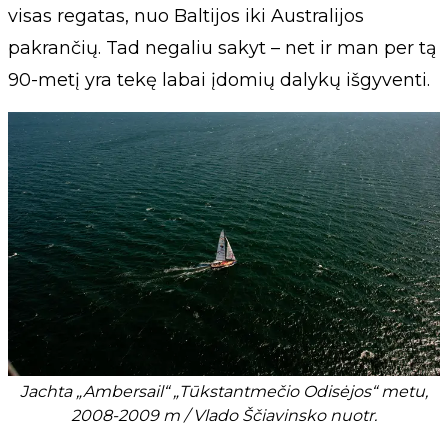
visas regatas, nuo Baltijos iki Australijos
pakrančių. Tad negaliu sakyt – net ir man per tą
90-metį yra tekę labai įdomių dalykų išgyventi.
Jachta „Ambersail“ „Tūkstantmečio Odisėjos“ metu,
2008-2009 m / Vlado Ščiavinsko nuotr.