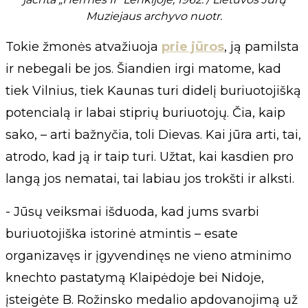
Muziejaus archyvo nuotr.
Tokie žmonės atvažiuoja
prie jūros
, ją pamilsta
ir nebegali be jos. Šiandien irgi matome, kad
tiek Vilnius, tiek Kaunas turi didelį buriuotojišką
potencialą ir labai stiprių buriuotojų. Čia, kaip
sako, – arti bažnyčia, toli Dievas. Kai jūra arti, tai,
atrodo, kad ją ir taip turi. Užtat, kai kasdien pro
langą jos nematai, tai labiau jos trokšti ir alksti.
- Jūsų veiksmai išduoda, kad jums svarbi
buriuotojiška istorinė atmintis – esate
organizavęs ir įgyvendinęs ne vieno atminimo
knechto pastatymą Klaipėdoje bei Nidoje,
įsteigėte B. Rožinsko medalio apdovanojimą už