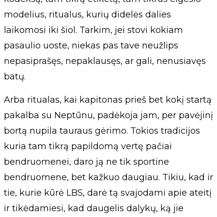
modelius, ritualus, kurių didelės dalies
laikomosi iki šiol. Tarkim, jei stovi kokiam
pasaulio uoste, niekas pas tave neužlips
nepasiprašęs, nepaklausęs, ar gali, nenusiavęs
batų.
Arba ritualas, kai kapitonas prieš bet kokį startą
pakalba su Neptūnu, padėkoja jam, per pavėjinį
bortą nupila tauraus gėrimo. Tokios tradicijos
kuria tam tikrą papildomą vertę pačiai
bendruomenei, daro ją ne tik sportine
bendruomene, bet kažkuo daugiau. Tikiu, kad ir
tie, kurie kūrė LBS, darė tą svajodami apie ateitį
ir tikėdamiesi, kad daugelis dalykų, ką jie