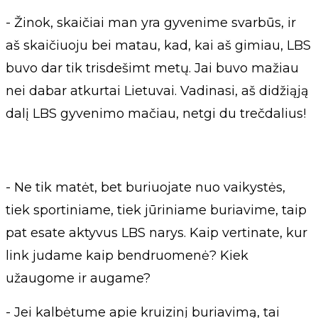
- Žinok, skaičiai man yra gyvenime svarbūs, ir
aš skaičiuoju bei matau, kad, kai aš gimiau, LBS
buvo dar tik trisdešimt metų. Jai buvo mažiau
nei dabar atkurtai Lietuvai. Vadinasi, aš didžiąją
dalį LBS gyvenimo mačiau, netgi du trečdalius!
- Ne tik matėt, bet buriuojate nuo vaikystės,
tiek sportiniame, tiek jūriniame buriavime, taip
pat esate aktyvus LBS narys. Kaip vertinate, kur
link judame kaip bendruomenė? Kiek
užaugome ir augame?
- Jei kalbėtume apie kruizinį buriavimą, tai