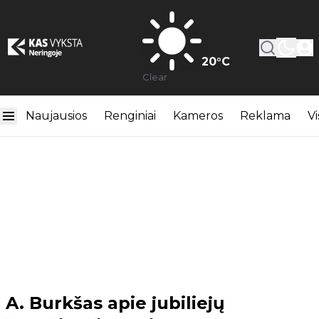
20
°C
Clear
Naujausios
Renginiai
Kameros
Reklama
Vi
A. Burkšas apie jubiliejų