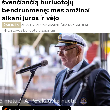
švenčiančią buriuotojų
bendruomenę: mes amžinai
alkani jūros ir vėjo
ŽMONĖS
2025-02-21 9:58
PRANEŠIMAS SPAUDAI
Lietuvos buriuotojų sąjunga