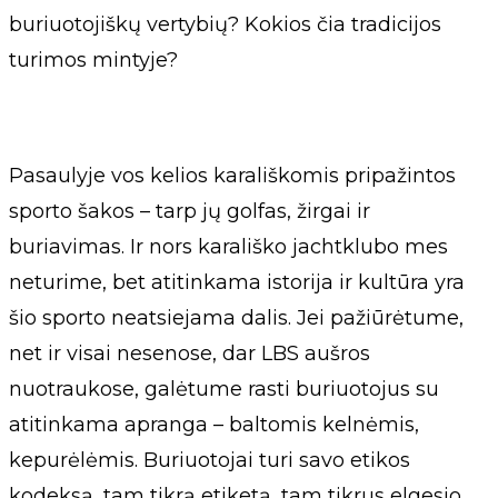
buriuotojiškų vertybių? Kokios čia tradicijos
turimos mintyje?
Pasaulyje vos kelios karališkomis pripažintos
sporto šakos – tarp jų golfas, žirgai ir
buriavimas. Ir nors karališko jachtklubo mes
neturime, bet atitinkama istorija ir kultūra yra
šio sporto neatsiejama dalis. Jei pažiūrėtume,
net ir visai nesenose, dar LBS aušros
nuotraukose, galėtume rasti buriuotojus su
atitinkama apranga – baltomis kelnėmis,
kepurėlėmis. Buriuotojai turi savo etikos
kodeksą, tam tikrą etiketą, tam tikrus elgesio