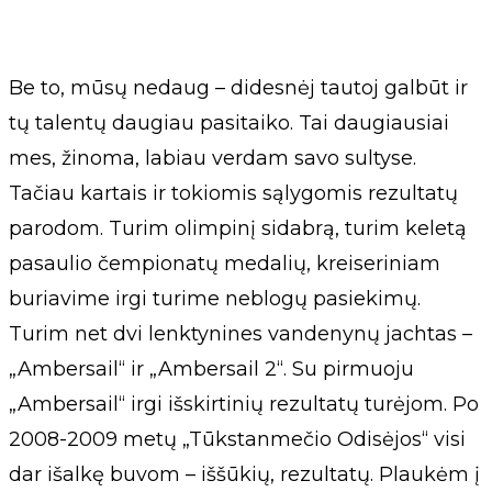
Be to, mūsų nedaug – didesnėj tautoj galbūt ir
tų talentų daugiau pasitaiko. Tai daugiausiai
mes, žinoma, labiau verdam savo sultyse.
Tačiau kartais ir tokiomis sąlygomis rezultatų
parodom. Turim olimpinį sidabrą, turim keletą
pasaulio čempionatų medalių, kreiseriniam
buriavime irgi turime neblogų pasiekimų.
Turim net dvi lenktynines vandenynų jachtas –
„Ambersail“ ir „Ambersail 2“. Su pirmuoju
„Ambersail“ irgi išskirtinių rezultatų turėjom. Po
2008-2009 metų „Tūkstanmečio Odisėjos“ visi
dar išalkę buvom – iššūkių, rezultatų. Plaukėm į