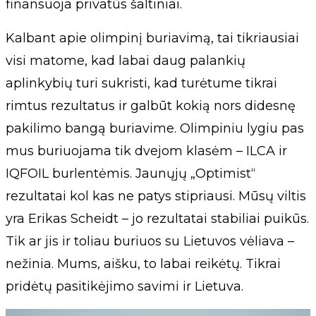
finansuoja privatūs šaltiniai.
Kalbant apie olimpinį buriavimą, tai tikriausiai
visi matome, kad labai daug palankių
aplinkybių turi sukristi, kad turėtume tikrai
rimtus rezultatus ir galbūt kokią nors didesnę
pakilimo bangą buriavime. Olimpiniu lygiu pas
mus buriuojama tik dvejom klasėm – ILCA ir
IQFOIL burlentėmis. Jaunųjų „Optimist“
rezultatai kol kas ne patys stipriausi. Mūsų viltis
yra Erikas Scheidt – jo rezultatai stabiliai puikūs.
Tik ar jis ir toliau buriuos su Lietuvos vėliava –
nežinia. Mums, aišku, to labai reikėtų. Tikrai
pridėtų pasitikėjimo savimi ir Lietuva.