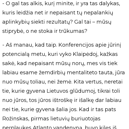
- O gal tas alkis, kurį minite, ir yra tas dalykas,
kuris leidžia net ir nepaisant tų nepalankių
aplinkybių siekti rezultatų? Gal tai – mūsų
stiprybė, o ne stoka ir trūkumas?
- Aš manau, kad taip. Konferencijos apie jūrinį
potencialą metu, kuri vyko Klaipėdoj, kažkas
sakė, kad nepaisant mūsų norų, mes vis tiek
labiau esame žemdirbių mentaliteto tauta, jūra
nuo mūsų toliau, nei žemė. Kita vertus, neretai
tie, kurie gyvena Lietuvos glūdumoj, tikrai toli
nuo jūros, tos jūros ištroškę ir išalkę dar labiau
nei tie, kurie gyvena šalia jos. Kad ir tas pats
Rožinskas, pirmas lietuvių buriuotojas
perplaukęs Atlanto vandenyną, buvo kilęs iš