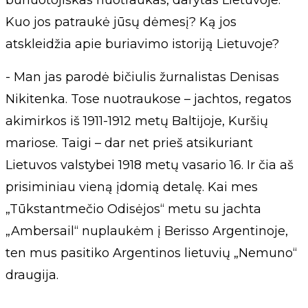
buriuotojiškas nuotraukas, darytas Lietuvoje.
Kuo jos patraukė jūsų dėmesį? Ką jos
atskleidžia apie buriavimo istoriją Lietuvoje?
- Man jas parodė bičiulis žurnalistas Denisas
Nikitenka. Tose nuotraukose – jachtos, regatos
akimirkos iš 1911-1912 metų Baltijoje, Kuršių
mariose. Taigi – dar net prieš atsikuriant
Lietuvos valstybei 1918 metų vasario 16. Ir čia aš
prisiminiau vieną įdomią detalę. Kai mes
„Tūkstantmečio Odisėjos“ metu su jachta
„Ambersail“ nuplaukėm į Berisso Argentinoje,
ten mus pasitiko Argentinos lietuvių „Nemuno“
draugija.