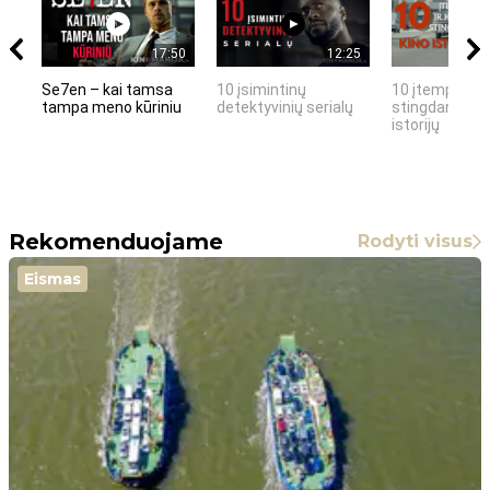
17:50
12:25
Se7en – kai tamsa
10 įsimintinų
10 įtemptų, k
tampa meno kūriniu
detektyvinių serialų
stingdančių k
istorijų
Rekomenduojame
Rodyti visus
Eismas