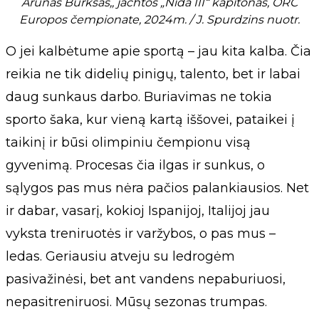
Arūnas Burkšas,, jachtos „Nida III“ kapitonas, ORC
Europos čempionate, 2024m. / J. Spurdzins nuotr.
O jei kalbėtume apie sportą – jau kita kalba. Čia
reikia ne tik didelių pinigų, talento, bet ir labai
daug sunkaus darbo. Buriavimas ne tokia
sporto šaka, kur vieną kartą iššovei, pataikei į
taikinį ir būsi olimpiniu čempionu visą
gyvenimą. Procesas čia ilgas ir sunkus, o
sąlygos pas mus nėra pačios palankiausios. Net
ir dabar, vasarį, kokioj Ispanijoj, Italijoj jau
vyksta treniruotės ir varžybos, o pas mus –
ledas. Geriausiu atveju su ledrogėm
pasivažinėsi, bet ant vandens nepaburiuosi,
nepasitreniruosi. Mūsų sezonas trumpas.