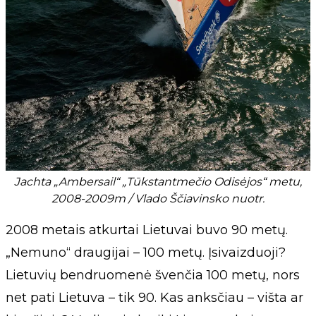
Jachta „Ambersail“ „Tūkstantmečio Odisėjos“ metu,
2008-2009m / Vlado Ščiavinsko nuotr.
2008 metais atkurtai Lietuvai buvo 90 metų.
„Nemuno“ draugijai – 100 metų. Įsivaizduoji?
Lietuvių bendruomenė švenčia 100 metų, nors
net pati Lietuva – tik 90. Kas anksčiau – višta ar