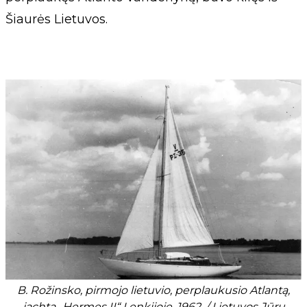
Šiaurės Lietuvos.
B. Rožinsko, pirmojo lietuvio, perplaukusio Atlantą,
jachta „Hermes II“ Lenkijoje, 1962. / Lietuvos Jūrų