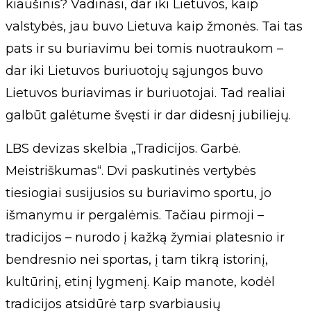
kiaušinis? Vadinasi, dar iki Lietuvos, kaip
valstybės, jau buvo Lietuva kaip žmonės. Tai tas
pats ir su buriavimu bei tomis nuotraukom –
dar iki Lietuvos buriuotojų sąjungos buvo
Lietuvos buriavimas ir buriuotojai. Tad realiai
galbūt galėtume švęsti ir dar didesnį jubiliejų.
LBS devizas skelbia „Tradicijos. Garbė.
Meistriškumas“. Dvi paskutinės vertybės
tiesiogiai susijusios su buriavimo sportu, jo
išmanymu ir pergalėmis. Tačiau pirmoji –
tradicijos – nurodo į kažką žymiai platesnio ir
bendresnio nei sportas, į tam tikrą istorinį,
kultūrinį, etinį lygmenį. Kaip manote, kodėl
tradicijos atsidūrė tarp svarbiausių