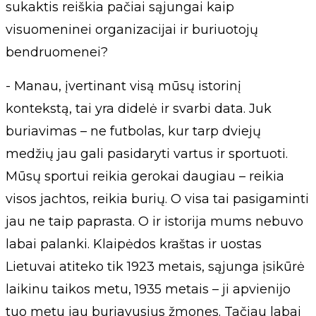
sukaktis reiškia pačiai sąjungai kaip
visuomeninei organizacijai ir buriuotojų
bendruomenei?
- Manau, įvertinant visą mūsų istorinį
kontekstą, tai yra didelė ir svarbi data. Juk
buriavimas – ne futbolas, kur tarp dviejų
medžių jau gali pasidaryti vartus ir sportuoti.
Mūsų sportui reikia gerokai daugiau – reikia
visos jachtos, reikia burių. O visa tai pasigaminti
jau ne taip paprasta. O ir istorija mums nebuvo
labai palanki. Klaipėdos kraštas ir uostas
Lietuvai atiteko tik 1923 metais, sąjunga įsikūrė
laikinu taikos metu, 1935 metais – ji apvienijo
tuo metu jau buriavusius žmones. Tačiau labai