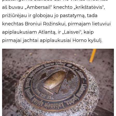
aš buvau „Ambersail“ knechto „krikštatėvis“,
prižiūrėjau ir globojau jo pastatymą, tada
knechtas Broniui Rožinskui, pirmajam lietuviui
apiplaukusiam Atlantą, ir „Laisvei“, kaip
pirmajai jachtai apiplaukusiai Horno kyšulį.