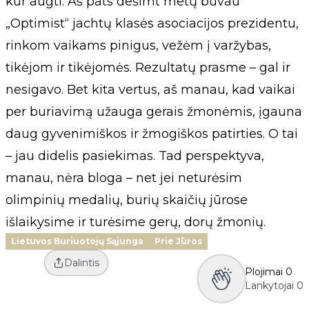
kur augti. Aš pats dešimt metų buvau
„Optimist“ jachtų klasės asociacijos prezidentu,
rinkom vaikams pinigus, vežėm į varžybas,
tikėjom ir tikėjomės. Rezultatų prasme – gal ir
nesigavo. Bet kita vertus, aš manau, kad vaikai
per buriavimą užauga gerais žmonėmis, įgauna
daug gyvenimiškos ir žmogiškos patirties. O tai
– jau didelis pasiekimas. Tad perspektyva,
manau, nėra bloga – net jei neturėsim
olimpinių medalių, burių skaičių jūrose
išlaikysime ir turėsime gerų, dorų žmonių.
Lietuvos Buriuotojų Sąjunga
Prie Jūros
Dalintis
Plojimai
0
Lankytojai
0