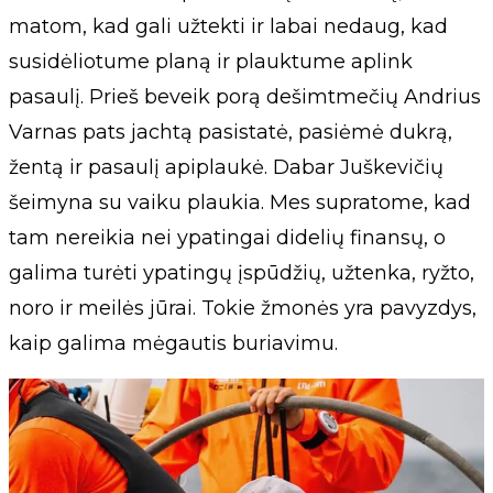
matom, kad gali užtekti ir labai nedaug, kad
susidėliotume planą ir plauktume aplink
pasaulį. Prieš beveik porą dešimtmečių Andrius
Varnas pats jachtą pasistatė, pasiėmė dukrą,
žentą ir pasaulį apiplaukė. Dabar Juškevičių
šeimyna su vaiku plaukia. Mes supratome, kad
tam nereikia nei ypatingai didelių finansų, o
galima turėti ypatingų įspūdžių, užtenka, ryžto,
noro ir meilės jūrai. Tokie žmonės yra pavyzdys,
kaip galima mėgautis buriavimu.