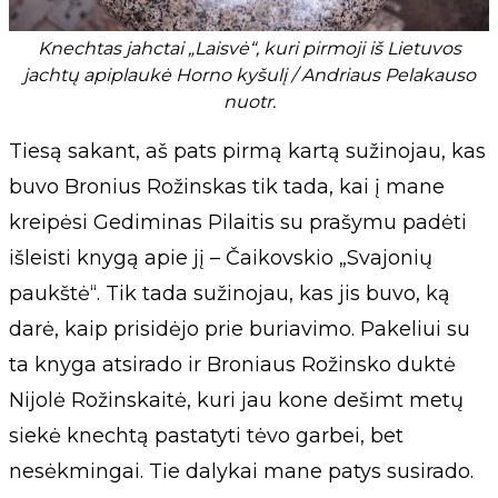
Knechtas jahctai „Laisvė“, kuri pirmoji iš Lietuvos
jachtų apiplaukė Horno kyšulį / Andriaus Pelakauso
nuotr.
Tiesą sakant, aš pats pirmą kartą sužinojau, kas
buvo Bronius Rožinskas tik tada, kai į mane
kreipėsi Gediminas Pilaitis su prašymu padėti
išleisti knygą apie jį – Čaikovskio „Svajonių
paukštė“. Tik tada sužinojau, kas jis buvo, ką
darė, kaip prisidėjo prie buriavimo. Pakeliui su
ta knyga atsirado ir Broniaus Rožinsko duktė
Nijolė Rožinskaitė, kuri jau kone dešimt metų
siekė knechtą pastatyti tėvo garbei, bet
nesėkmingai. Tie dalykai mane patys susirado.