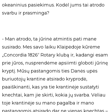
okeaninius pasiekimus. Kodėl jums tai atrodo
svarbu ir prasminga?
- Man atrodo, ta jūrinė atmintis pati mane
susirado. Mes savo laiku Klaipėdoje kūrėme
„Concordia 1826“ Rotary klubą ir, kadangi esam
prie jūros, nusprendėme apsiimti globoti jūrinę
kryptį. Mūsų pastangomis ties Danės upės
buriuotojų krantine atsirado kryprodė,
paaiškinanti, kas yra tie krantinėje sustatyti
knechtai, kam jie skirti, kokia jų svarba. Vėliau
toje krantinėje su mano pagalba ir mano
pastangomis atsirado dar ne vienas knechtas –