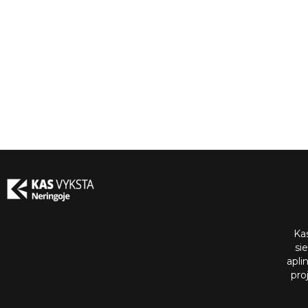
Ka
si
apli
pro