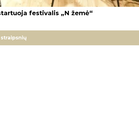
 startuoja festivalis „N žemė“
straipsnių