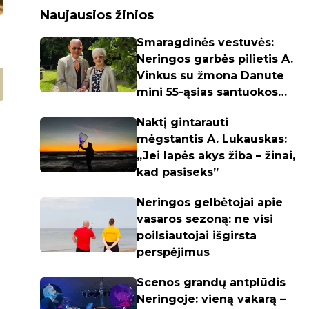
Naujausios žinios
Smaragdinės vestuvės:
Neringos garbės pilietis A.
Vinkus su žmona Danute
mini 55-ąsias santuokos
metines
Naktį gintarauti
mėgstantis A. Lukauskas:
„Jei lapės akys žiba – žinai,
kad pasiseks”
Neringos gelbėtojai apie
vasaros sezoną: ne visi
poilsiautojai išgirsta
perspėjimus
Scenos grandų antplūdis
Neringoje: vieną vakarą –