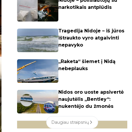
Nidoje – poilsiautojų su
narkotikais antplūdis
Tragedija Nidoje – iš jūros
ištraukto vyro atgaivinti
nepavyko
„Raketa“ šiemet į Nidą
nebeplauks
Nidos oro uoste apsivertė
naujutėlis „Bentley“:
nukentėjo du žmonės
Daugiau straipsnių