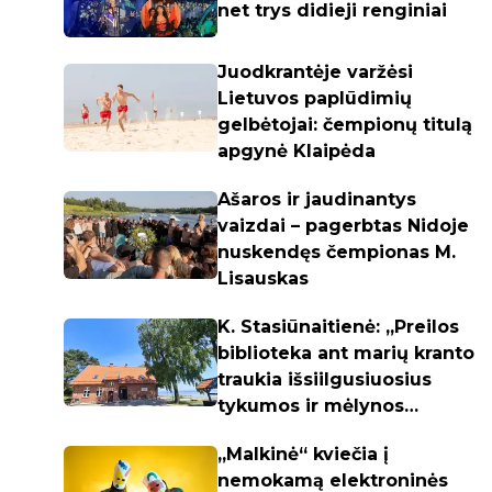
net trys didieji renginiai
Juodkrantėje varžėsi
Lietuvos paplūdimių
gelbėtojai: čempionų titulą
apgynė Klaipėda
Ašaros ir jaudinantys
vaizdai – pagerbtas Nidoje
nuskendęs čempionas M.
Lisauskas
K. Stasiūnaitienė: „Preilos
biblioteka ant marių kranto
traukia išsiilgusiuosius
tykumos ir mėlynos
spalvos"
„Malkinė“ kviečia į
nemokamą elektroninės