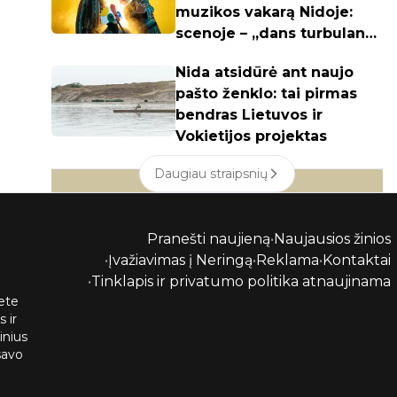
muzikos vakarą Nidoje:
scenoje – „dans turbulans“
ir S. Slabačiauskas
Nida atsidūrė ant naujo
pašto ženklo: tai pirmas
bendras Lietuvos ir
Vokietijos projektas
Daugiau straipsnių
Pranešti naujieną
•
Naujausios žinios
•
Įvažiavimas į Neringą
•
Reklama
•
Kontaktai
•
Tinklapis ir privatumo politika atnaujinama
ete
 ir
inius
savo