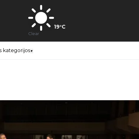
19
°C
Clear
s kategorijos
▼