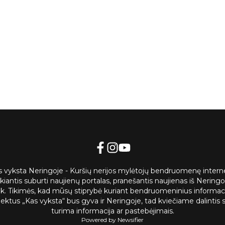
s vyksta Neringoje - Kuršių nerijos mylėtojų bendruomenę intern
ekiantis suburti naujienų portalas, pranešantis naujienas iš Neringos
nk. Tikimės, kad mūsų stiprybė kuriant bendruomeninius informac
jektus „Kas vyksta“ bus gyva ir Neringoje, tad kviečiame dalintis 
turima informacija ar pastebėjimais.
Powered by Newsifier