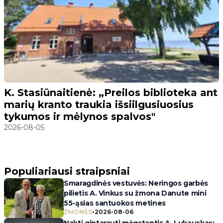
K. Stasiūnaitienė: „Preilos biblioteka ant
marių kranto traukia išsiilgusiuosius
tykumos ir mėlynos spalvos"
2026-08-05
Populiariausi straipsniai
Smaragdinės vestuvės: Neringos garbės
pilietis A. Vinkus su žmona Danute mini
55-ąsias santuokos metines
ŽMONĖS
•
2026-08-06
Naktį gintarauti mėgstantis A. Lukauskas: