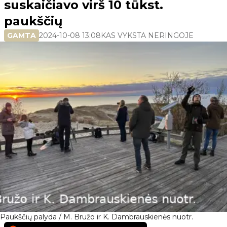
suskaičiavo virš 10 tūkst.
paukščių
GAMTA
2024-10-08 13:08
KAS VYKSTA NERINGOJE
Paukščių palyda / M. Bružo ir K. Dambrauskienės nuotr.