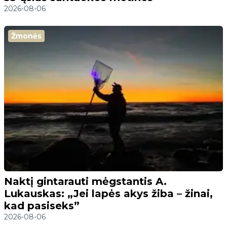
2026-08-06
Žmonės
Naktį gintarauti mėgstantis A.
Lukauskas: „Jei lapės akys žiba – žinai,
kad pasiseks”
2026-08-06