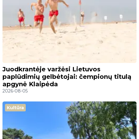
Juodkrantėje varžėsi Lietuvos
paplūdimių gelbėtojai: čempionų titulą
apgynė Klaipėda
2026-08-05
Kultūra