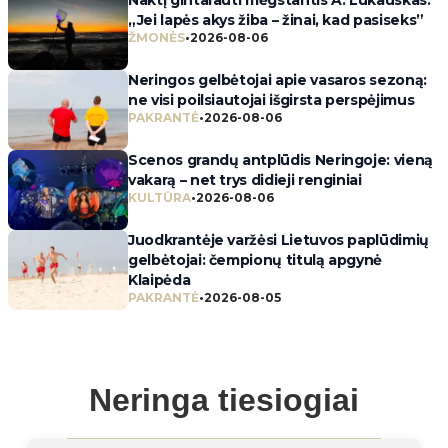
„Jei lapės akys žiba – žinai, kad pasiseks”
ŽMONĖS
•
2026-08-06
Neringos gelbėtojai apie vasaros sezoną:
ne visi poilsiautojai išgirsta perspėjimus
PAKRANTĖ
•
2026-08-06
Scenos grandų antplūdis Neringoje: vieną
vakarą – net trys didieji renginiai
KULTŪRA
•
2026-08-06
Juodkrantėje varžėsi Lietuvos paplūdimių
gelbėtojai: čempionų titulą apgynė
Klaipėda
PAKRANTĖ
•
2026-08-05
Neringa tiesiogiai