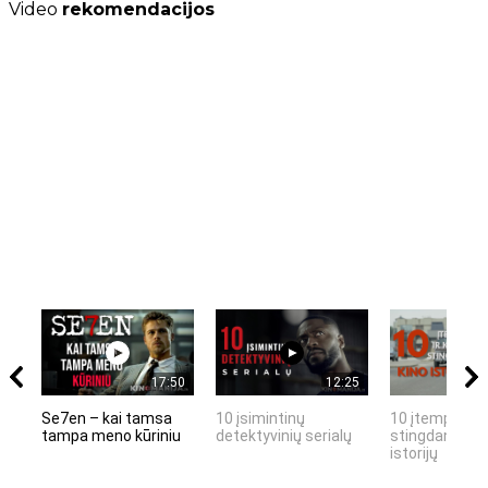
Video
rekomendacijos
17:50
12:25
Se7en – kai tamsa
10 įsimintinų
10 įtemptų, k
tampa meno kūriniu
detektyvinių serialų
stingdančių k
istorijų