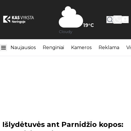
19
°C
Cloudy
Naujausios
Renginiai
Kameros
Reklama
Vi
Išlydėtuvės ant Parnidžio kopos: