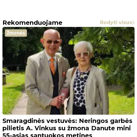
Rekomenduojame
Rodyti visus
Žmonės
Smaragdinės vestuvės: Neringos garbės
pilietis A. Vinkus su žmona Danute mini
55-ąsias santuokos metines