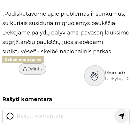
„Padiskutavome apie problemas ir sunkumus,
su kuriais susiduria migruojantys paukščiai.
Dėkojame palydų dalyviams, pavasarį lauksime
sugrįžtančių paukščių juos stebėdami
sutiktuvėse!“ - skelbė nacionalinis parkas.
Rekomenduojame
Dalintis
Plojimai
0
Lankytojai
0
Rašyti komentarą