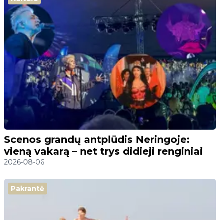
Scenos grandų antplūdis Neringoje:
vieną vakarą – net trys didieji renginiai
2026-08-06
Pakrantė