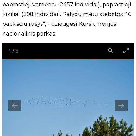
paprastieji varnėnai (2457 individai), paprastieji
kikiliai (398 individai). Palydų metų stebėtos 46
paukščių rūšys“, - džiaugėsi Kuršių nerijos
nacionalinis parkas.
1
/
6