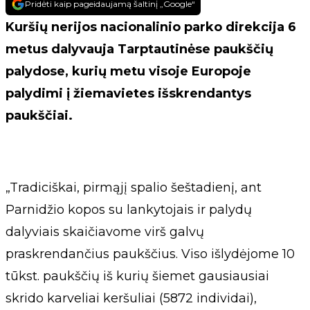
Pridėti kaip pageidaujamą šaltinį „Google“
Kuršių nerijos nacionalinio parko direkcija 6
metus dalyvauja Tarptautinėse paukščių
palydose, kurių metu visoje Europoje
palydimi į žiemavietes išskrendantys
paukščiai.
„Tradiciškai, pirmąjį spalio šeštadienį, ant
Parnidžio kopos su lankytojais ir palydų
dalyviais skaičiavome virš galvų
praskrendančius paukščius. Viso išlydėjome 10
tūkst. paukščių iš kurių šiemet gausiausiai
skrido karveliai keršuliai (5872 individai),