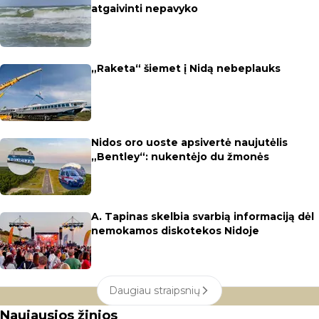
atgaivinti nepavyko
„Raketa“ šiemet į Nidą nebeplauks
Nidos oro uoste apsivertė naujutėlis
„Bentley“: nukentėjo du žmonės
A. Tapinas skelbia svarbią informaciją dėl
nemokamos diskotekos Nidoje
Daugiau straipsnių
Naujausios žinios