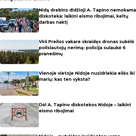
Nidą drebins didžioji A. Tapino nemokama
diskoteka: laikini eismo ribojimai, keltų
darbas naktį
Virš Preilos vakare skraidęs dronas sukėlė
poilsiautojų nerimą: policija sulaukė 6
pranešimų
Vienoje vietoje Nidoje nusidriekia eilės iki
marių: kas ten vyksta?
Dėl A. Tapino diskotekos Nidoje – laikini
eismo ribojimai