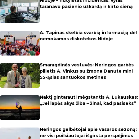
Nidoje – nutylėtas incidentas: vyras
taranavo pasienio užkardą ir kirto sieną
A. Tapinas skelbia svarbią informaciją dėl
nemokamos diskotekos Nidoje
Smaragdinės vestuvės: Neringos garbės
pilietis A. Vinkus su žmona Danute mini
55-ąsias santuokos metines
Naktį gintarauti mėgstantis A. Lukauskas:
„Jei lapės akys žiba – žinai, kad pasiseks”
Neringos gelbėtojai apie vasaros sezoną:
ne visi poilsiautojai išgirsta perspėjimus