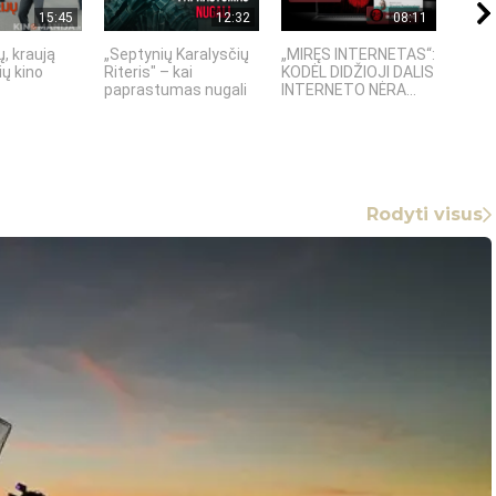
15:45
12:32
08:11
, kraują
„Septynių Karalysčių
„MIRĘS INTERNETAS“:
5 SE
ų kino
Riteris" – kai
KODĖL DIDŽIOJI DALIS
TECH
paprastumas nugali
INTERNETO NĖRA...
KURIŲ
Rodyti visus