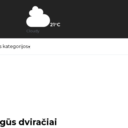
21
°C
Cloudy
s kategorijos
▼
gūs dviračiai