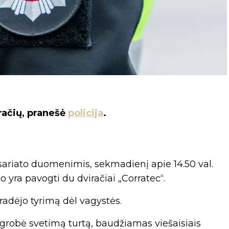
račių, pranešė
policija
.
isariato duomenimis, sekmadienį apie 14.50 val.
o yra pavogti du dviračiai „Corratec“.
radėjo tyrimą dėl vagystės.
robė svetimą turtą, baudžiamas viešaisiais