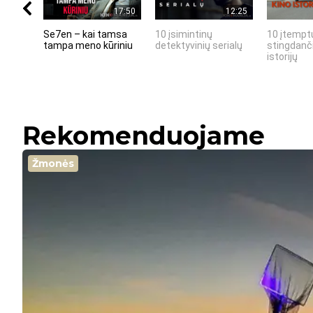
17:50
12:25
Se7en – kai tamsa
10 įsimintinų
10 įtemptų
tampa meno kūriniu
detektyvinių serialų
stingdanči
istorijų
Rekomenduojame
Žmonės