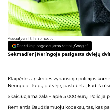
Asociatyvi / R. Tenio nuotr.
Pridėti kaip pageidaujamą šaltinį „Google“
Sekmadienį Neringoje pasigesta dviejų dvi
Klaipėdos apskrities vyriausiojo policijos kom
Neringoje, Kopų gatvėje, pastebėta, kad iš rūsi
Skaičiuojama žala – apie 3 000 eurų. Policija p
Remiantis Baudžiamuoju kodeksu, tas, kas pag