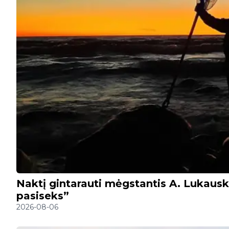
Naktį gintarauti mėgstantis A. Lukauska
pasiseks”
2026-08-06