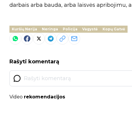
darbais arba bauda, arba laisvės apribojimu, a
Kuršių Nerija
Neringa
Policija
Vagystė
Kopų Gatvė
Rašyti komentarą
Video
rekomendacijos