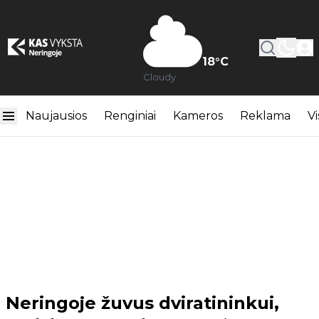
18
°C
Cloudy
Naujausios
Renginiai
Kameros
Reklama
Vi
Neringoje žuvus dviratininkui,