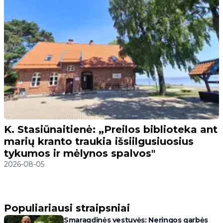
K. Stasiūnaitienė: „Preilos biblioteka ant
marių kranto traukia išsiilgusiuosius
tykumos ir mėlynos spalvos"
2026-08-05
Populiariausi straipsniai
Smaragdinės vestuvės: Neringos garbės