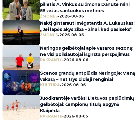
pilietis A. Vinkus su žmona Danute mini
55-ąsias santuokos metines
ŽMONĖS
•
2026-08-06
Naktį gintarauti mėgstantis A. Lukauskas:
„Jei lapės akys žiba – žinai, kad pasiseks”
ŽMONĖS
•
2026-08-06
Neringos gelbėtojai apie vasaros sezoną:
ne visi poilsiautojai išgirsta perspėjimus
PAKRANTĖ
•
2026-08-06
Scenos grandų antplūdis Neringoje: vieną
vakarą – net trys didieji renginiai
KULTŪRA
•
2026-08-06
Juodkrantėje varžėsi Lietuvos paplūdimių
gelbėtojai: čempionų titulą apgynė
Klaipėda
PAKRANTĖ
•
2026-08-05