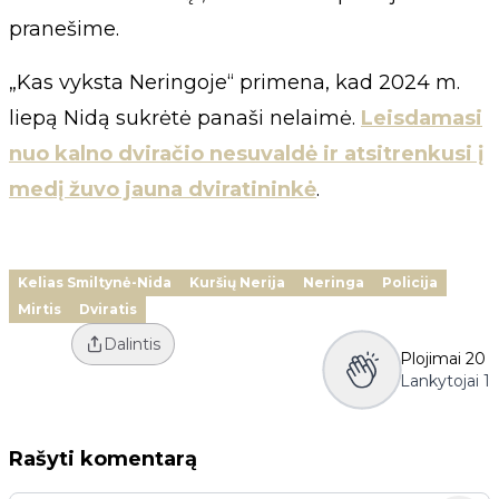
pranešime.
„Kas vyksta Neringoje“ primena, kad 2024 m.
liepą Nidą sukrėtė panaši nelaimė.
Leisdamasi
nuo kalno dviračio nesuvaldė ir atsitrenkusi į
medį žuvo jauna dviratininkė
.
Kelias Smiltynė-Nida
Kuršių Nerija
Neringa
Policija
Mirtis
Dviratis
Dalintis
Plojimai
20
Lankytojai
1
Rašyti komentarą