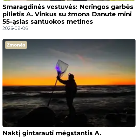
Smaragdinės vestuvės: Neringos garbės
pilietis A. Vinkus su žmona Danute mini
55-ąsias santuokos metines
2026-08-06
Žmonės
Naktį gintarauti mėgstantis A.