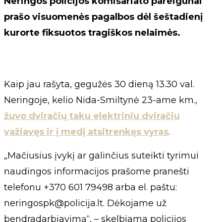
Neringos policijos komisariato pareigūnai
prašo visuomenės pagalbos dėl šeštadienį
kurorte fiksuotos tragiškos nelaimės.
Kaip jau rašyta, gegužės 30 dieną 13.30 val.
Neringoje, kelio Nida-Smiltynė 23-ame km.,
žuvo dviračių taku elektriniu dviračiu
važiavęs ir į medį atsitrenkęs vyras
.
„Mačiusius įvykį ar galinčius suteikti tyrimui
naudingos informacijos prašome pranešti
telefonu +370 601 79498 arba el. paštu:
neringospk@policija.lt
. Dėkojame už
bendradarbiavimą“, – skelbiama policijos