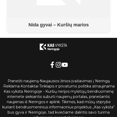
Nida gyvai – Kuršių marios
Pranešti naujieną
•
Naujausios žinios
•
Įvažiavimas į Neringą
•
Reklama
•
Kontaktai
•
Tinklapis ir privatumo politika atnaujinama
Kas vyksta Neringoje - Kuršių nerijos mylėtojų bendruomenę
internete siekiantis suburti naujienų portalas, pranešantis
naujienas iš Neringos ir aplink. Tikimės, kad mūsų stiprybė
kuriant bendruomeninius informacinius projektus „Kas vyksta“
bus gyva ir Neringoje, tad kviečiame dalintis savo turima