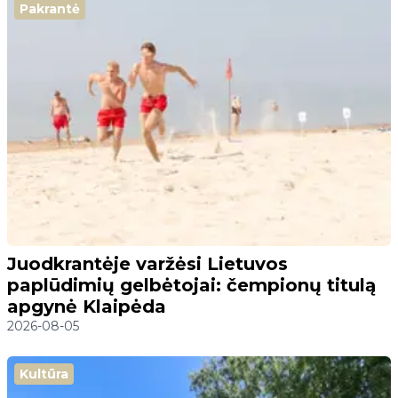
Pakrantė
Juodkrantėje varžėsi Lietuvos
paplūdimių gelbėtojai: čempionų titulą
apgynė Klaipėda
2026-08-05
Kultūra