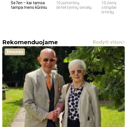
Se7en – kai tamsa
10 įsimintinų
10 įtemptų, k
tampa meno kūriniu
detektyvinių serialų
stingdančių k
istorijų
Rekomenduojame
Rodyti visus
Žmonės