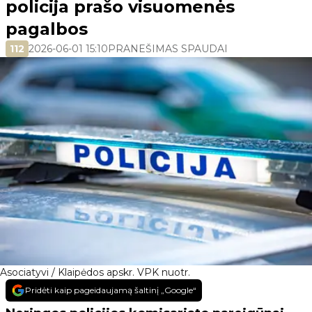
policija prašo visuomenės
pagalbos
112
2026-06-01 15:10
PRANEŠIMAS SPAUDAI
Asociatyvi / Klaipėdos apskr. VPK nuotr.
Pridėti kaip pageidaujamą šaltinį „Google“