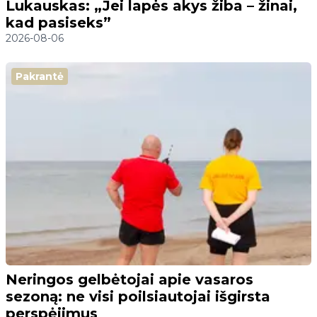
Lukauskas: „Jei lapės akys žiba – žinai,
kad pasiseks”
2026-08-06
Pakrantė
Neringos gelbėtojai apie vasaros
sezoną: ne visi poilsiautojai išgirsta
perspėjimus