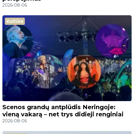
2026-08-06
Kultūra
Scenos grandų antplūdis Neringoje:
vieną vakarą – net trys didieji renginiai
2026-08-06