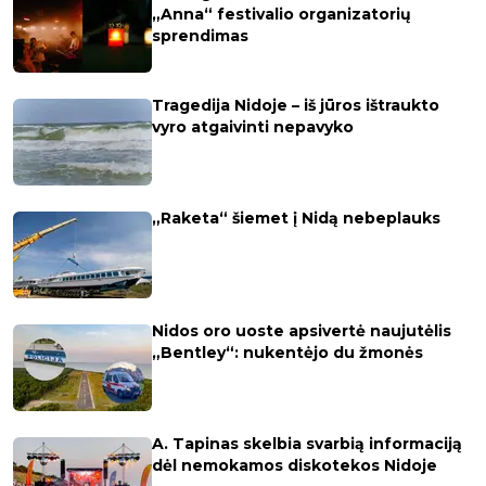
„Anna“ festivalio organizatorių
sprendimas
Tragedija Nidoje – iš jūros ištraukto
vyro atgaivinti nepavyko
„Raketa“ šiemet į Nidą nebeplauks
Nidos oro uoste apsivertė naujutėlis
„Bentley“: nukentėjo du žmonės
A. Tapinas skelbia svarbią informaciją
dėl nemokamos diskotekos Nidoje