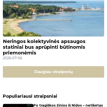
Neringos kolektyvinės apsaugos
statiniai bus aprūpinti būtinomis
priemonėmis
2026-07-06
Daugiau straipsnių
Populiariausi straipsniai
Po tragiškos žinios iš Nidos – netikėtas