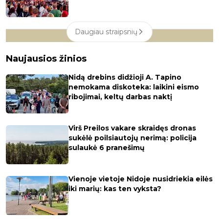
Daugiau straipsnių
Naujausios žinios
Nidą drebins didžioji A. Tapino
nemokama diskoteka: laikini eismo
ribojimai, keltų darbas naktį
Virš Preilos vakare skraidęs dronas
sukėlė poilsiautojų nerimą: policija
sulaukė 6 pranešimų
Vienoje vietoje Nidoje nusidriekia eilės
iki marių: kas ten vyksta?