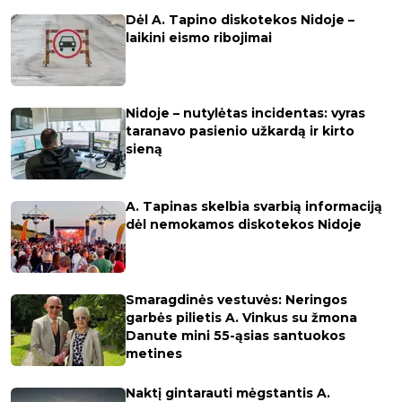
Dėl A. Tapino diskotekos Nidoje –
laikini eismo ribojimai
Nidoje – nutylėtas incidentas: vyras
taranavo pasienio užkardą ir kirto
sieną
A. Tapinas skelbia svarbią informaciją
dėl nemokamos diskotekos Nidoje
Smaragdinės vestuvės: Neringos
garbės pilietis A. Vinkus su žmona
Danute mini 55-ąsias santuokos
metines
Naktį gintarauti mėgstantis A.