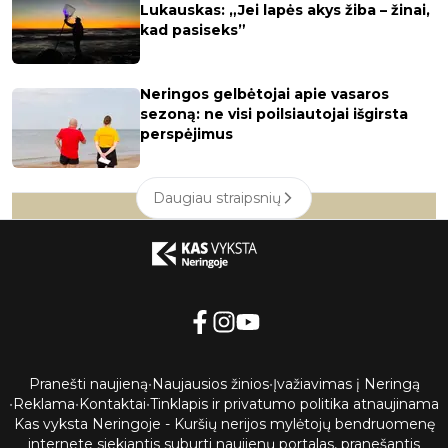
Lukauskas: „Jei lapės akys žiba – žinai,
kad pasiseks”
Neringos gelbėtojai apie vasaros
sezoną: ne visi poilsiautojai išgirsta
perspėjimus
Daugiau straipsnių
Pranešti naujieną
•
Naujausios žinios
•
Įvažiavimas į Neringą
•
Reklama
•
Kontaktai
•
Tinklapis ir privatumo politika atnaujinama
Kas vyksta Neringoje - Kuršių nerijos mylėtojų bendruomenę
internete siekiantis suburti naujienų portalas, pranešantis