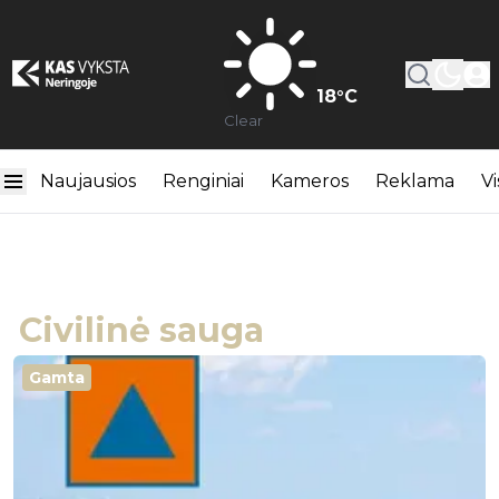
18
°C
Clear
Naujausios
Renginiai
Kameros
Reklama
Vi
Civilinė sauga
Gamta