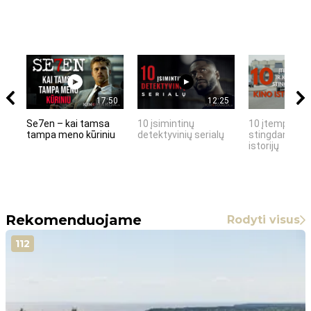
17:50
12:25
Se7en – kai tamsa
10 įsimintinų
10 įtemptų, k
tampa meno kūriniu
detektyvinių serialų
stingdančių k
istorijų
Rekomenduojame
Rodyti visus
112