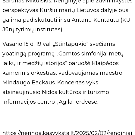
Šarūnas Mikulskis. Renginyje apie žuvininkystės
perspektyvas Kuršių marių Lietuvos dalyje bus
galima padiskutuoti ir su Antanu Kontautu (KU
Jūrų tyrimų institutas).
Vasario 15 d. 19 val. „Stintapūkio“ svečiams
ypatingą programą „Gamtos simfonija: metų
laikų ir medžių istorijos“ paruošė Klaipėdos
kamerinis orkestras, vadovaujamas maestro
Mindaugo Bačkaus. Koncertas vyks
atsinaujinusio Nidos kultūros ir turizmo
informacijos centro „Agila“ erdvėse.
https://neringa.kasvyksta.lt/2025/02/02/renginiai