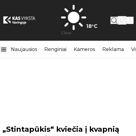
18
°C
Clear
Naujausios
Renginiai
Kameros
Reklama
Vi
„Stintapūkis“ kviečia į kvapnią