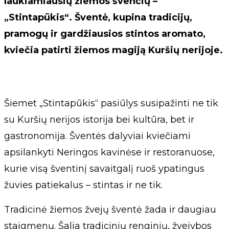
laukiamiausių žiemos švenčių –
„Stintapūkis“. Šventė, kupina tradicijų,
pramogų ir gardžiausios stintos aromato,
kviečia patirti žiemos magiją Kuršių nerijoje.
Šiemet „Stintapūkis“ pasiūlys susipažinti ne tik
su Kuršių nerijos istorija bei kultūra, bet ir
gastronomija. Šventės dalyviai kviečiami
apsilankyti Neringos kavinėse ir restoranuose,
kurie visą šventinį savaitgalį ruoš ypatingus
žuvies patiekalus – stintas ir ne tik.
Tradicinė žiemos žvejų šventė žada ir daugiau
staigmenų. Šalia tradicinių renginių, žvejybos