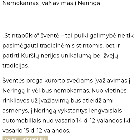
Nemokamas įvažiavimas į Neringą
„Stintapūkio“ šventė – tai puiki galimybė ne tik
pasimėgauti tradicinėmis stintomis, bet ir
patirti Kuršių nerijos unikalumą bei žvejų
tradicijas.
Šventės proga kurorto svečiams įvažiavimas į
Neringą ir vėl bus nemokamas. Nuo vietinės
rinkliavos už įvažiavimą bus atleidžiami
asmenys, į Neringą vykstantys lengvaisiais
automobiliais nuo vasario 14 d. 12 valandos iki
vasario 15 d. 12 valandos.
Vėjas
Stintapūkis