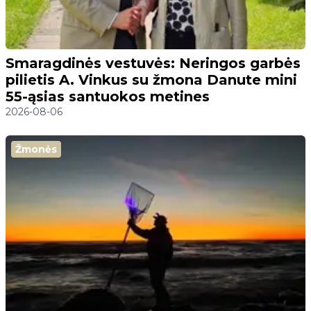
Smaragdinės vestuvės: Neringos garbės
pilietis A. Vinkus su žmona Danute mini
55-ąsias santuokos metines
2026-08-06
Žmonės