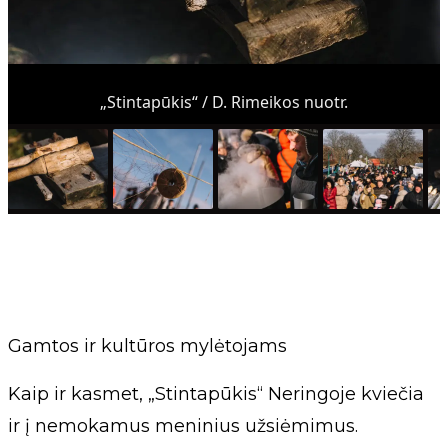
„Stintapūkis“ / D. Rimeikos nuotr.
Gamtos ir kultūros mylėtojams
Kaip ir kasmet, „Stintapūkis“ Neringoje kviečia
ir į nemokamus meninius užsiėmimus.