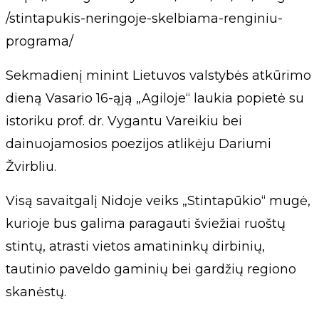
/stintapukis-neringoje-skelbiama-renginiu-
programa/
Sekmadienį minint Lietuvos valstybės atkūrimo
dieną Vasario 16-ąją „Agiloje“ laukia popietė su
istoriku prof. dr. Vygantu Vareikiu bei
dainuojamosios poezijos atlikėju Dariumi
Žvirbliu.
Visą savaitgalį Nidoje veiks „Stintapūkio“ mugė,
kurioje bus galima paragauti šviežiai ruoštų
stintų, atrasti vietos amatininkų dirbinių,
tautinio paveldo gaminių bei gardžių regiono
skanėstų.