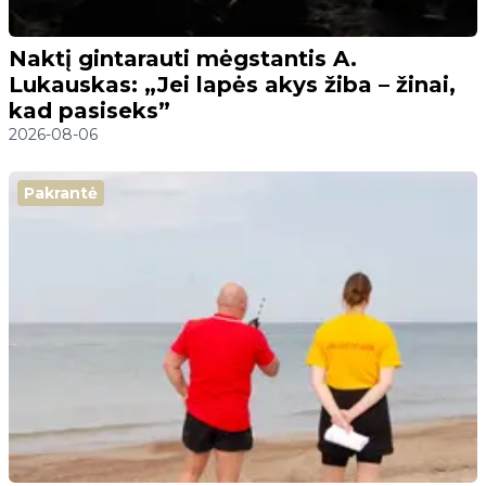
Naktį gintarauti mėgstantis A.
Lukauskas: „Jei lapės akys žiba – žinai,
kad pasiseks”
2026-08-06
Pakrantė