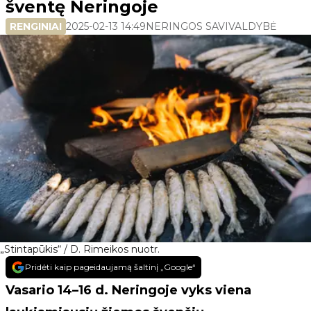
šventę Neringoje
RENGINIAI
2025-02-13 14:49
NERINGOS SAVIVALDYBĖ
„Stintapūkis“ / D. Rimeikos nuotr.
Pridėti kaip pageidaujamą šaltinį „Google“
Vasario 14–16 d. Neringoje vyks viena