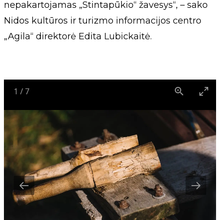
nepakartojamas „Stintapūkio“ žavesys“, – sako
Nidos kultūros ir turizmo informacijos centro
„Agila“ direktorė Edita Lubickaitė.
1
/
7