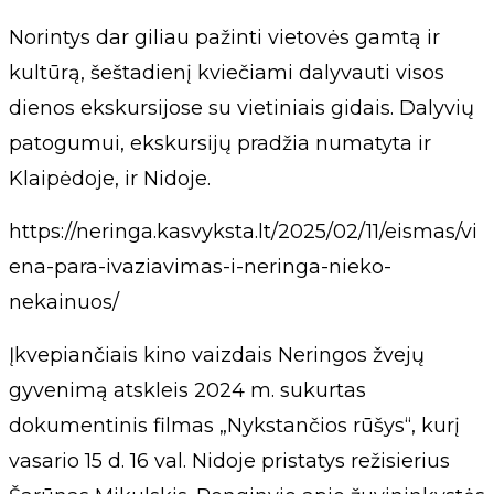
Norintys dar giliau pažinti vietovės gamtą ir
kultūrą, šeštadienį kviečiami dalyvauti visos
dienos ekskursijose su vietiniais gidais. Dalyvių
patogumui, ekskursijų pradžia numatyta ir
Klaipėdoje, ir Nidoje.
https://neringa.kasvyksta.lt/2025/02/11/eismas/vi
ena-para-ivaziavimas-i-neringa-nieko-
nekainuos/
Įkvepiančiais kino vaizdais Neringos žvejų
gyvenimą atskleis 2024 m. sukurtas
dokumentinis filmas „Nykstančios rūšys“, kurį
vasario 15 d. 16 val. Nidoje pristatys režisierius