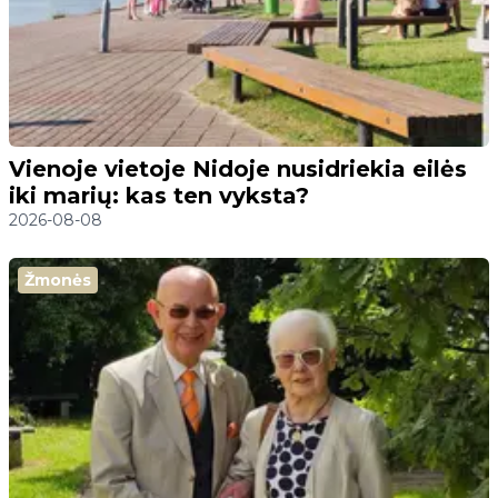
Vienoje vietoje Nidoje nusidriekia eilės
iki marių: kas ten vyksta?
2026-08-08
Žmonės