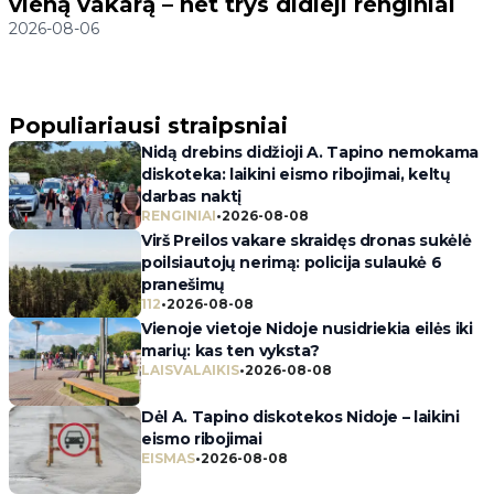
vieną vakarą – net trys didieji renginiai
2026-08-06
Populiariausi straipsniai
Nidą drebins didžioji A. Tapino nemokama
diskoteka: laikini eismo ribojimai, keltų
darbas naktį
RENGINIAI
•
2026-08-08
Virš Preilos vakare skraidęs dronas sukėlė
poilsiautojų nerimą: policija sulaukė 6
pranešimų
112
•
2026-08-08
Vienoje vietoje Nidoje nusidriekia eilės iki
marių: kas ten vyksta?
LAISVALAIKIS
•
2026-08-08
Dėl A. Tapino diskotekos Nidoje – laikini
eismo ribojimai
EISMAS
•
2026-08-08