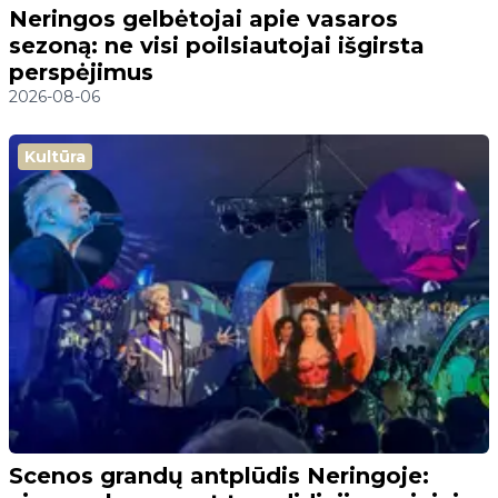
Neringos gelbėtojai apie vasaros
sezoną: ne visi poilsiautojai išgirsta
perspėjimus
2026-08-06
Kultūra
Scenos grandų antplūdis Neringoje: