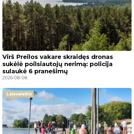
Virš Preilos vakare skraidęs dronas
sukėlė poilsiautojų nerimą: policija
sulaukė 6 pranešimų
2026-08-08
Laisvalaikis