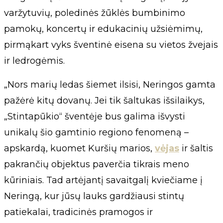
varžytuvių, poledinės žūklės bumbinimo
pamokų, koncertų ir edukacinių užsiėmimų,
pirmąkart vyks šventinė eisena su vietos žvejais
ir ledrogėmis.
„Nors marių ledas šiemet ilsisi, Neringos gamta
pažėrė kitų dovanų. Jei tik šaltukas išsilaikys,
„Stintapūkio“ šventėje bus galima išvysti
unikalų šio gamtinio regiono fenomeną –
apskardą, kuomet Kuršių marios,
vėjas
ir šaltis
pakrančių objektus paverčia tikrais meno
kūriniais. Tad artėjantį savaitgalį kviečiame į
Neringą, kur jūsų lauks gardžiausi stintų
patiekalai, tradicinės pramogos ir