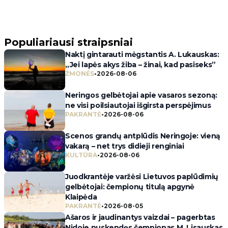
Populiariausi straipsniai
Naktį gintarauti mėgstantis A. Lukauskas:
„Jei lapės akys žiba – žinai, kad pasiseks”
ŽMONĖS
•
2026-08-06
Neringos gelbėtojai apie vasaros sezoną:
ne visi poilsiautojai išgirsta perspėjimus
PAKRANTĖ
•
2026-08-06
Scenos grandų antplūdis Neringoje: vieną
vakarą – net trys didieji renginiai
KULTŪRA
•
2026-08-06
Juodkrantėje varžėsi Lietuvos paplūdimių
gelbėtojai: čempionų titulą apgynė
Klaipėda
PAKRANTĖ
•
2026-08-05
Ašaros ir jaudinantys vaizdai – pagerbtas
Nidoje nuskendęs čempionas M. Lisauskas