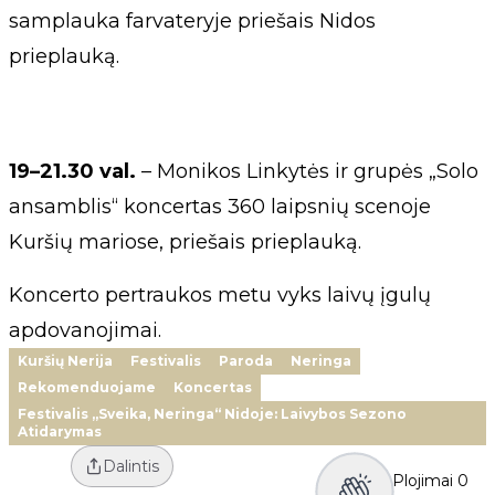
samplauka farvateryje priešais Nidos
prieplauką.
19–21.30 val.
– Monikos Linkytės ir grupės „Solo
ansamblis“ koncertas 360 laipsnių scenoje
Kuršių mariose, priešais prieplauką.
Koncerto pertraukos metu vyks laivų įgulų
apdovanojimai.
Kuršių Nerija
Festivalis
Paroda
Neringa
Rekomenduojame
Koncertas
Festivalis „Sveika, Neringa“ Nidoje: Laivybos Sezono
Atidarymas
Dalintis
Plojimai
0