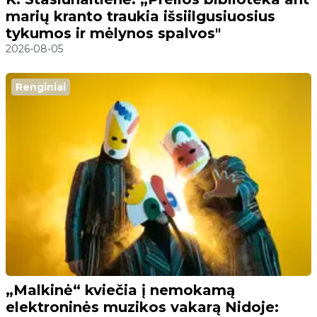
marių kranto traukia išsiilgusiuosius
tykumos ir mėlynos spalvos"
2026-08-05
Renginiai
„Malkinė“ kviečia į nemokamą
elektroninės muzikos vakarą Nidoje: