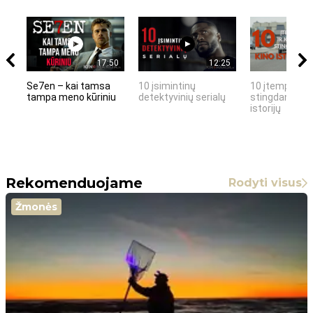
17:50
12:25
Se7en – kai tamsa
10 įsimintinų
10 įtemptų, k
tampa meno kūriniu
detektyvinių serialų
stingdančių k
istorijų
Rekomenduojame
Rodyti visus
Žmonės