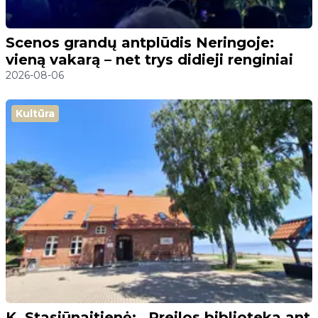
Scenos grandų antplūdis Neringoje:
vieną vakarą – net trys didieji renginiai
2026-08-06
Kultūra
K. Stasiūnaitienė: „Preilos biblioteka ant