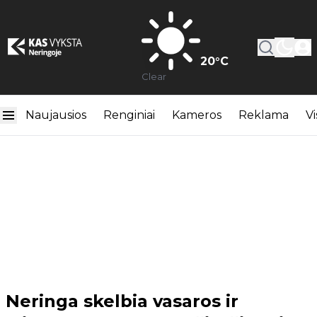
20
°C
Clear
Naujausios
Renginiai
Kameros
Reklama
Vi
Neringa skelbia vasaros ir