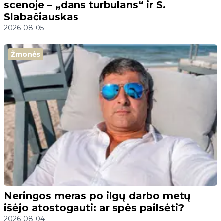
scenoje – „dans turbulans“ ir S.
Slabačiauskas
2026-08-05
Žmonės
Neringos meras po ilgų darbo metų
išėjo atostogauti: ar spės pailsėti?
2026-08-04