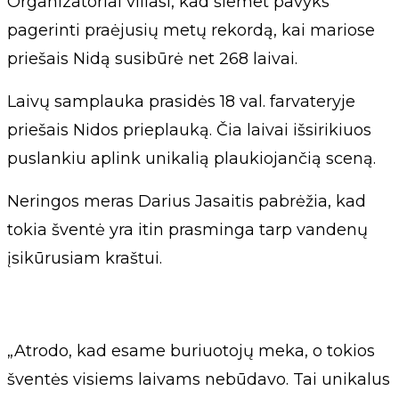
Organizatoriai viliasi, kad šiemet pavyks
pagerinti praėjusių metų rekordą, kai mariose
priešais Nidą susibūrė net 268 laivai.
Laivų samplauka prasidės 18 val. farvateryje
priešais Nidos prieplauką. Čia laivai išsirikiuos
puslankiu aplink unikalią plaukiojančią sceną.
Neringos meras Darius Jasaitis pabrėžia, kad
tokia šventė yra itin prasminga tarp vandenų
įsikūrusiam kraštui.
„Atrodo, kad esame buriuotojų meka, o tokios
šventės visiems laivams nebūdavo. Tai unikalus