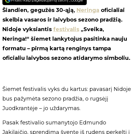
Pridėti kaip pageidaujamą šaltinį „Google“
Šiandien, gegužės 30-ąją,
Neringa
oficialiai
skelbia vasaros ir laivybos sezono pradžią.
Nidoje vyksiantis
festivalis
„Sveika,
Neringa!“ šiemet lankytojus pasitinka nauju
formatu – pirmą kartą renginys tampa
oficialiu laivybos sezono atidarymo simboliu.
Šiemet festivalis vyks du kartus: pavasarį Nidoje
bus pažymėta sezono pradžia, o rugsėjį
Juodkrantėje – jo uždarymas.
Pasak festivalio sumanytojo Edmundo
Jakilaičio, sprendimą šventę iš rudens perkelti į