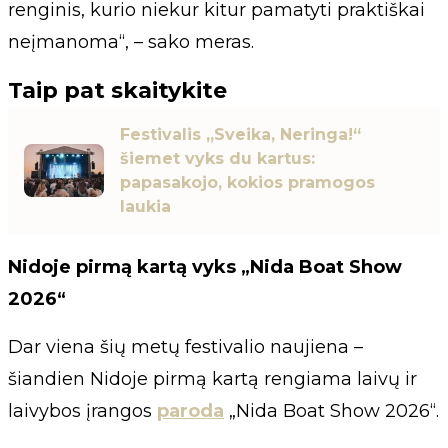
renginis, kurio niekur kitur pamatyti praktiškai
neįmanoma“, – sako meras.
Taip pat skaitykite
Festivalis „Sveika, Neringa!“
šiemet vyks du kartus:
papasakojo, kokios pramogos
laukia
Nidoje pirmą kartą vyks „Nida Boat Show
2026“
Dar viena šių metų festivalio naujiena –
šiandien Nidoje pirmą kartą rengiama laivų ir
laivybos įrangos
paroda
„Nida Boat Show 2026“.