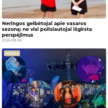
Neringos gelbėtojai apie vasaros
sezoną: ne visi poilsiautojai išgirsta
perspėjimus
2026-08-06
Kultūra