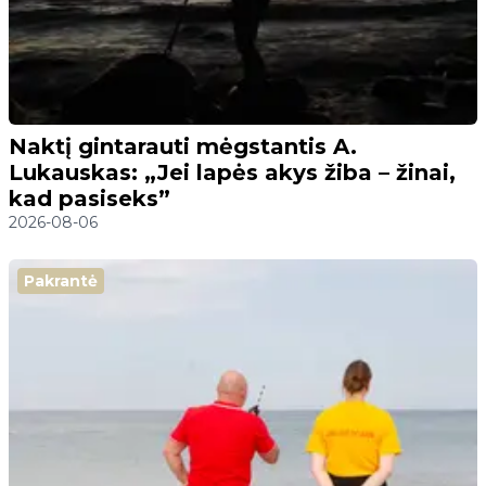
Naktį gintarauti mėgstantis A.
Lukauskas: „Jei lapės akys žiba – žinai,
kad pasiseks”
2026-08-06
Pakrantė