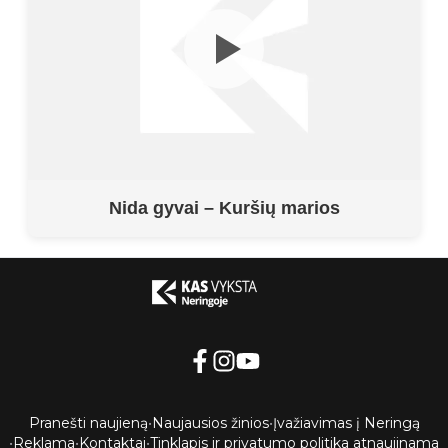
Nida gyvai – Kuršių marios
Pranešti naujieną
•
Naujausios žinios
•
Įvažiavimas į Neringą
•
Reklama
•
Kontaktai
•
Tinklapis ir privatumo politika atnaujinama