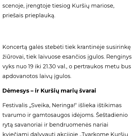
scenoje, įrengtoje tiesiog Kuršių mariose,
priešais prieplauką.
Koncertą galės stebėti tiek krantinėje susirinkę
žiūrovai, tiek laivuose esančios įgulos. Renginys
vyks nuo 19 iki 21.30 val., o pertraukos metu bus
apdovanotos laivų įgulos.
Dėmesys – ir Kuršių marių švarai
Festivalis „Sveika, Neringa!“ išlieka ištikimas
tvarumo ir gamtosaugos idėjoms. Šeštadienio
rytą savanoriai ir bendruomenės nariai
kviečiami dalyvauti akcijoje „Tvarkome Kuršių