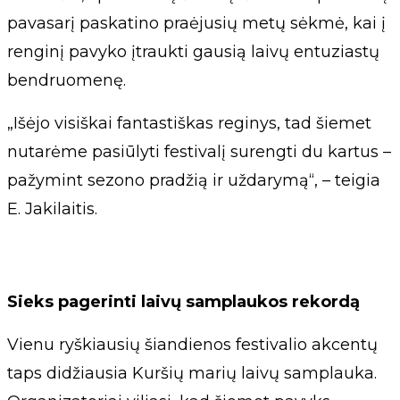
pavasarį paskatino praėjusių metų sėkmė, kai į
renginį pavyko įtraukti gausią laivų entuziastų
bendruomenę.
„Išėjo visiškai fantastiškas reginys, tad šiemet
nutarėme pasiūlyti festivalį surengti du kartus –
pažymint sezono pradžią ir uždarymą“, – teigia
E. Jakilaitis.
Sieks pagerinti laivų samplaukos rekordą
Vienu ryškiausių šiandienos festivalio akcentų
taps didžiausia Kuršių marių laivų samplauka.