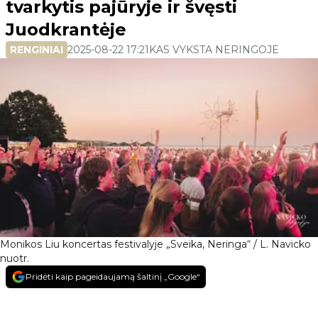
tvarkytis pajūryje ir švęsti
Juodkrantėje
RENGINIAI
2025-08-22 17:21
KAS VYKSTA NERINGOJE
Monikos Liu koncertas festivalyje „Sveika, Neringa“ / L. Navicko
nuotr.
Pridėti kaip pageidaujamą šaltinį „Google“