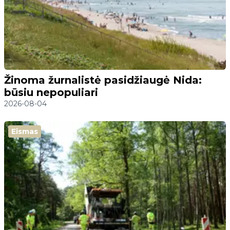
Žinoma žurnalistė pasidžiaugė Nida:
būsiu nepopuliari
2026-08-04
Eismas