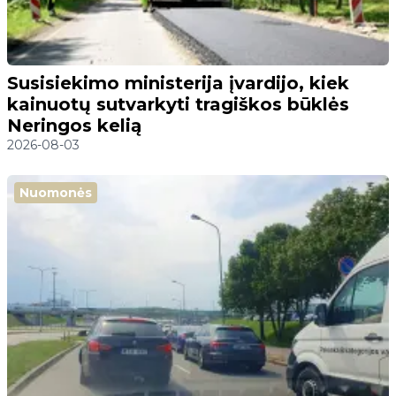
Susisiekimo ministerija įvardijo, kiek
kainuotų sutvarkyti tragiškos būklės
Neringos kelią
2026-08-03
Nuomonės