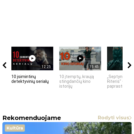
12:25
15:45
10 įsimintinų
10 įtemptų, kraują
„Septynių Kar
detektyvinių serialų
stingdančių kino
Riteris" – kai
istorijų
paprastumas 
Rekomenduojame
Rodyti visus
Kultūra