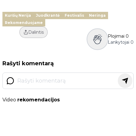
Kuršių Nerija
Juodkrantė
Festivalis
Neringa
Rekomenduojame
Dalintis
Plojimai
0
Lankytojai
0
Rašyti komentarą
Video
rekomendacijos