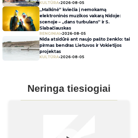
KULTŪRA
•
2026-08-05
„Malkinė“ kviečia į nemokamą
elektroninės muzikos vakarą Nidoje:
scenoje – „dans turbulans“ ir S.
Slabačiauskas
RENGINIAI
•
2026-08-05
Nida atsidūrė ant naujo pašto ženklo: tai
pirmas bendras Lietuvos ir Vokietijos
projektas
KULTŪRA
•
2026-08-05
Neringa tiesiogiai