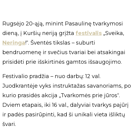
Rugsėjo 20-ąją, minint Pasaulinę tvarkymosi
dieną, į Kuršių neriją grįžta
festivalis
„Sveika,
Neringa
!“. Šventės tikslas – suburti
bendruomenę ir svečius tvariai bei atsakingai
prisidėti prie išskirtinės gamtos išsaugojimo.
Festivalio pradžia – nuo darbų: 12 val.
Juodkrantėje vyks instruktažas savanoriams, po
kurio prasidės akcija „Tvarkomės prie jūros“.
Dviem etapais, iki 16 val., dalyviai tvarkys pajūrį
ir padės pasirūpinti, kad ši unikali vieta išliktų
švari.