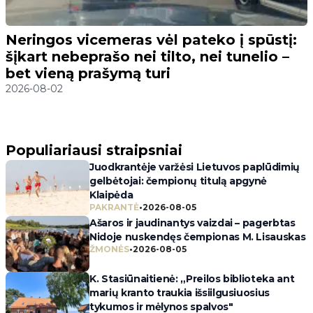
Neringos vicemeras vėl pateko į spūstį:
šįkart nebeprašo nei tilto, nei tunelio –
bet vieną prašymą turi
2026-08-02
Populiariausi straipsniai
Juodkrantėje varžėsi Lietuvos paplūdimių
gelbėtojai: čempionų titulą apgynė
Klaipėda
PAKRANTĖ
•
2026-08-05
Ašaros ir jaudinantys vaizdai – pagerbtas
Nidoje nuskendęs čempionas M. Lisauskas
ŽMONĖS
•
2026-08-05
K. Stasiūnaitienė: „Preilos biblioteka ant
marių kranto traukia išsiilgusiuosius
tykumos ir mėlynos spalvos"