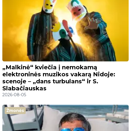
„Malkinė“ kviečia į nemokamą
elektroninės muzikos vakarą Nidoje:
scenoje – „dans turbulans“ ir S.
Slabačiauskas
2026-08-05
Žmonės