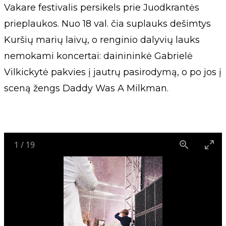
Vakare festivalis persikels prie Juodkrantės
prieplaukos. Nuo 18 val. čia suplauks dešimtys
Kuršių marių laivų, o renginio dalyvių lauks
nemokami koncertai: dainininkė Gabrielė
Vilkickytė pakvies į jautrų pasirodymą, o po jos į
sceną žengs Daddy Was A Milkman.
1
/
19