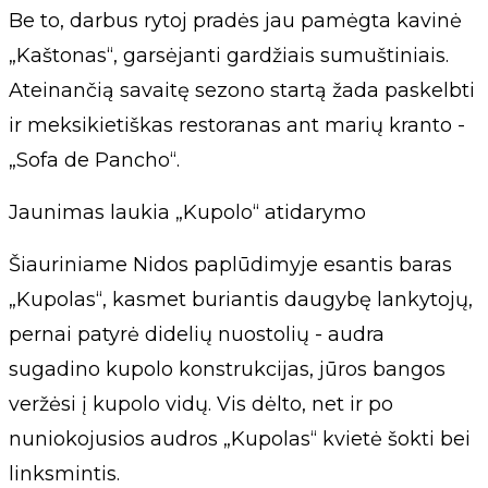
Be to, darbus rytoj pradės jau pamėgta kavinė
„Kaštonas“, garsėjanti gardžiais sumuštiniais.
Ateinančią savaitę sezono startą žada paskelbti
ir meksikietiškas restoranas ant marių kranto -
„Sofa de Pancho“.
Jaunimas laukia „Kupolo“ atidarymo
Šiauriniame Nidos paplūdimyje esantis baras
„Kupolas“, kasmet buriantis daugybę lankytojų,
pernai patyrė didelių nuostolių - audra
sugadino kupolo konstrukcijas, jūros bangos
veržėsi į kupolo vidų. Vis dėlto, net ir po
nuniokojusios audros „Kupolas“ kvietė šokti bei
linksmintis.