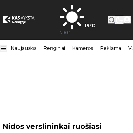
19
°C
Clear
Naujausios
Renginiai
Kameros
Reklama
Vi
Nidos verslininkai ruošiasi