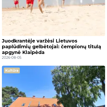
Juodkrantėje varžėsi Lietuvos
paplūdimių gelbėtojai: čempionų titulą
apgynė Klaipėda
2026-08-05
Kultūra