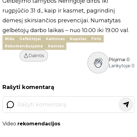
Gelbėjimo tarnybos Neringoje dirbs iki
rugpjūčio 31 d., kaip ir kasmet, pagrindinį
dėmesį skirsiančios prevencijai. Numatytas
gelbėtojų darbo laikas – nuo 10.00 iki 19.00 val.
Nida
Gelbėtojai
Kaštonas
Kupolas
Foto
Rekomenduojame
Kavinės
Dalintis
Plojimai
0
Lankytojai
0
Rašyti komentarą
Video
rekomendacijos