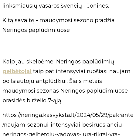
linksmiausių vasaros švenčių - Jonines.
Kitą savaitę - maudymosi sezono pradžia
Neringos paplūdimiuose
Kaip jau skelbėme, Neringos paplūdimių
gelbėtojai
taip pat intensyviai ruošiasi naujam
poilsiautojų antplūdžiui. Šiais metais
maudymosi sezonas Neringos paplūdimiuose
prasidės birželio 7-ąją.
https://neringa.kasvyksta.lt/2024/05/29/pakrante
/naujam-sezonui-intensyviai-besiruosianciu-
neringos-gelbetoju-vadovas-jura-tikrai-yra-