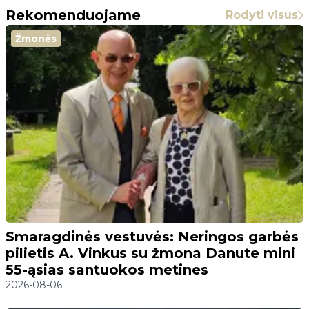
Rekomenduojame
Rodyti visus
Žmonės
Smaragdinės vestuvės: Neringos garbės
pilietis A. Vinkus su žmona Danute mini
55-ąsias santuokos metines
2026-08-06