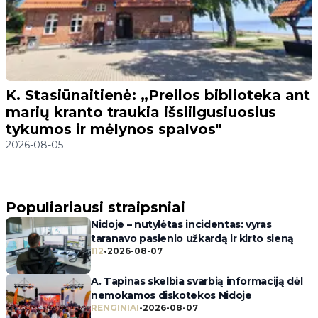
K. Stasiūnaitienė: „Preilos biblioteka ant
marių kranto traukia išsiilgusiuosius
tykumos ir mėlynos spalvos"
2026-08-05
Populiariausi straipsniai
Nidoje – nutylėtas incidentas: vyras
taranavo pasienio užkardą ir kirto sieną
112
•
2026-08-07
A. Tapinas skelbia svarbią informaciją dėl
nemokamos diskotekos Nidoje
RENGINIAI
•
2026-08-07