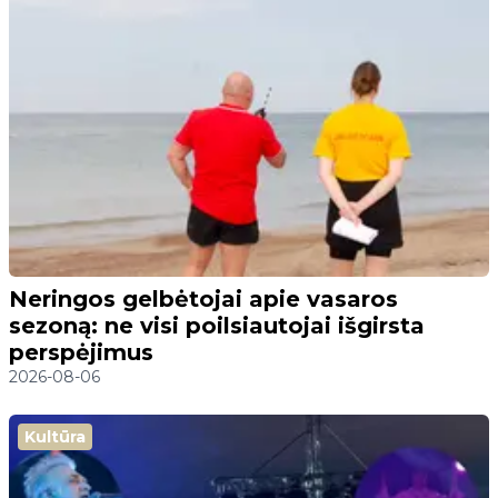
Neringos gelbėtojai apie vasaros
sezoną: ne visi poilsiautojai išgirsta
perspėjimus
2026-08-06
Kultūra