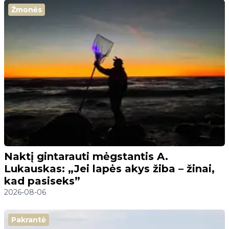
Žmonės
Naktį gintarauti mėgstantis A.
Lukauskas: „Jei lapės akys žiba – žinai,
kad pasiseks”
2026-08-06
Pakrantė