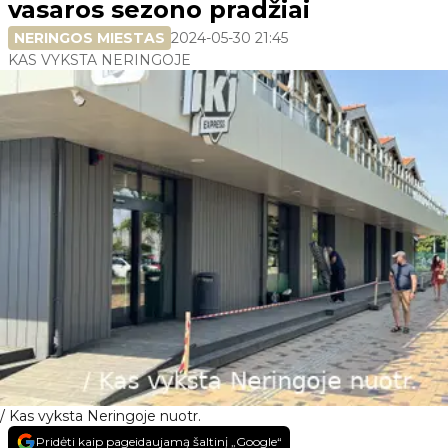
vasaros sezono pradžiai
NERINGOS MIESTAS
2024-05-30 21:45
KAS VYKSTA NERINGOJE
/ Kas vyksta Neringoje nuotr.
Pridėti kaip pageidaujamą šaltinį „Google“