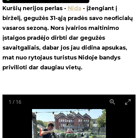
Kuršių nerijos perlas -
Nida
- įžengiant į
birželį, gegužės 31-ąją pradės savo neoficialų
vasaros sezoną. Nors įvairios maitinimo
įstaigos pradėjo dirbti dar gegužės
savaitgaliais, dabar jos jau didina apsukas,
mat nuo rytojaus turistus Nidoje bandys
privilioti dar daugiau vietų.
1
/
16