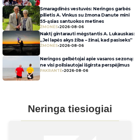
Smaragdinės vestuvės: Neringos garbės
pilietis A. Vinkus su žmona Danute mini
55-ąsias santuokos metines
ŽMONĖS
•
2026-08-06
Naktį gintarauti mėgstantis A. Lukauskas:
„Jei lapės akys žiba – žinai, kad pasiseks”
ŽMONĖS
•
2026-08-06
Neringos gelbėtojai apie vasaros sezoną:
ne visi poilsiautojai išgirsta perspėjimus
PAKRANTĖ
•
2026-08-06
Neringa tiesiogiai