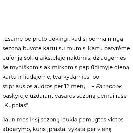
„Esame be proto dėkingi, kad šį permainingą
sezoną buvote kartu su mumis. Kartu patyrėme
euforiją šokių aikštelėje naktimis, džiaugėmės
šeimyniškomis akimirkomis paplūdimyje dieną,
kartu ir liūdėjome, tvarkydamiesi po
stipriausios audros per 12 metų…“ -
Facebook
paskyroje uždarant vasaros sezoną pernai rašė
„Kupolas“.
Jaunimas ir šį sezoną laukia pamėgtos vietos
atidarymo, kuris įprastai vyksta per vieną