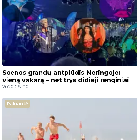
Scenos grandų antplūdis Neringoje:
vieną vakarą – net trys didieji renginiai
2026-08-06
Pakrantė