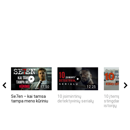
17:50
12:25
Se7en – kai tamsa
10 įsimintinų
10 įtemptų, k
tampa meno kūriniu
detektyvinių serialų
stingdančių k
istorijų