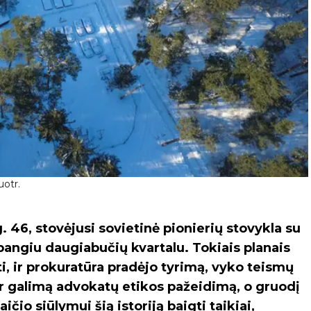
uotr.
 46, stovėjusi sovietinė pionierių stovykla su
abangiu daugiabučių kvartalu. Tokiais planais
i, ir prokuratūra pradėjo tyrimą, vyko teismų
 ir galimą advokatų etikos pažeidimą, o gruodį
io siūlymui šią istoriją baigti taikiai,