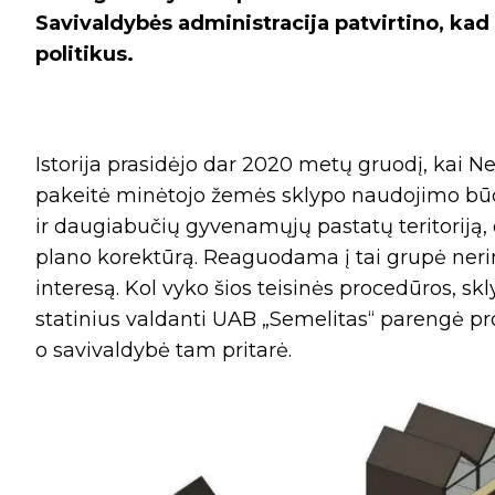
Savivaldybės administracija patvirtino, kad
politikus.
Istorija prasidėjo dar 2020 metų gruodį, kai N
pakeitė minėtojo žemės sklypo naudojimo būdą 
ir daugiabučių gyvenamųjų pastatų teritoriją, 
plano korektūrą. Reaguodama į tai grupė nerin
interesą. Kol vyko šios teisinės procedūros, s
statinius valdanti UAB „Semelitas“ parengė pr
o savivaldybė tam pritarė.