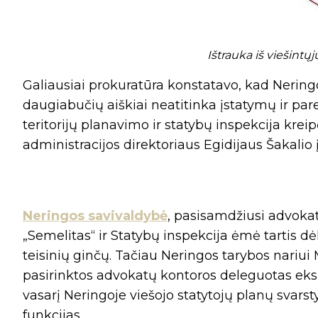
Ištrauka iš viešintų
Galiausiai prokuratūra konstatavo, kad Nerin
daugiabučių aiškiai neatitinka įstatymų ir par
teritorijų planavimo ir statybų inspekcija krei
administracijos direktoriaus Egidijaus Šakali
Neringos savivaldybė
, pasisamdžiusi advokatu
„Semelitas“ ir Statybų inspekcija ėmė tartis dėl
teisinių ginčų. Tačiau Neringos tarybos nariui
pasirinktos advokatų kontoros deleguotas eks
vasarį Neringoje viešojo statytojų planų svar
funkcijas.