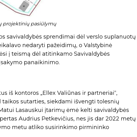
jų projektinių pasiūlymų
gos savivaldybės sprendimai dėl verslo suplanuotų
eikalavo nedaryti pažeidimų, o Valstybinė
pėsi į teismą dėl atitinkamo Savivaldybės
o įsakymo panaikinimo.
s iš kontoros „Ellex Valiūnas ir partneriai“,
 taikos sutarties, siekdami išvengti tolesnių
 Matui Lasauskui įtarimų ėmė kelti savivaldybės
pertas Audrius Petkevičius, nes jis dar 2022 metų
stymo metu atliko susirinkimo pirmininko