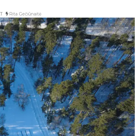
T
Rita Gečiūnaitė