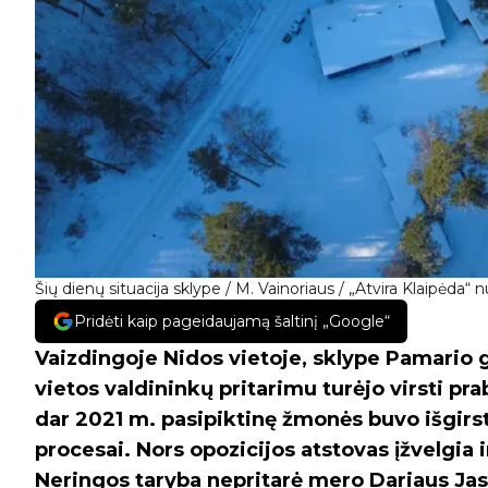
Šių dienų situacija sklype / M. Vainoriaus / „Atvira Klaipėda“ n
Pridėti kaip pageidaujamą šaltinį „Google“
Vaizdingoje Nidos vietoje, sklype Pamario g.
vietos valdininkų pritarimu turėjo virsti pr
dar 2021 m. pasipiktinę žmonės buvo išgirst
procesai. Nors opozicijos atstovas įžvelgia
Neringos taryba nepritarė mero Dariaus Jasaič