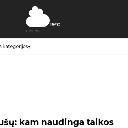
19
°C
Cloudy
s kategorijos
▼
ušų: kam naudinga taikos