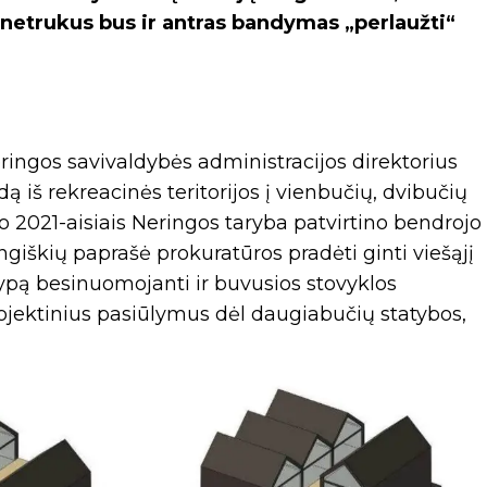
 netrukus bus ir antras bandymas „perlaužti“
eringos savivaldybės administracijos direktorius
iš rekreacinės teritorijos į vienbučių, dvibučių
o 2021-aisiais Neringos taryba patvirtino bendrojo
giškių paprašė prokuratūros pradėti ginti viešąjį
klypą besinuomojanti ir buvusios stovyklos
ojektinius pasiūlymus dėl daugiabučių statybos,