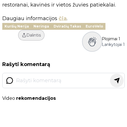
restoranai, kavinės ir vietos žuvies patiekalai.
Daugiau informacijos
čia
.
Kuršių Nerija
Neringa
Dviračių Takas
EuroVelo
Dalintis
Plojimai
1
Lankytojai
1
Rašyti komentarą
Video
rekomendacijos