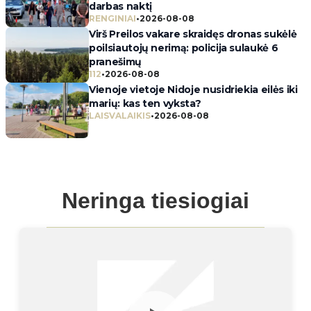
darbas naktį
RENGINIAI
•
2026-08-08
Virš Preilos vakare skraidęs dronas sukėlė
poilsiautojų nerimą: policija sulaukė 6
pranešimų
112
•
2026-08-08
Vienoje vietoje Nidoje nusidriekia eilės iki
marių: kas ten vyksta?
LAISVALAIKIS
•
2026-08-08
Neringa tiesiogiai