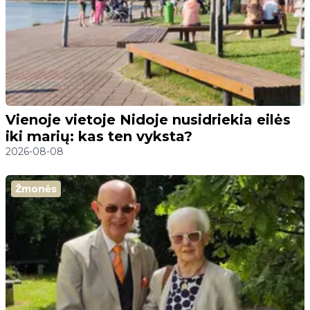
Vienoje vietoje Nidoje nusidriekia eilės
iki marių: kas ten vyksta?
2026-08-08
Žmonės