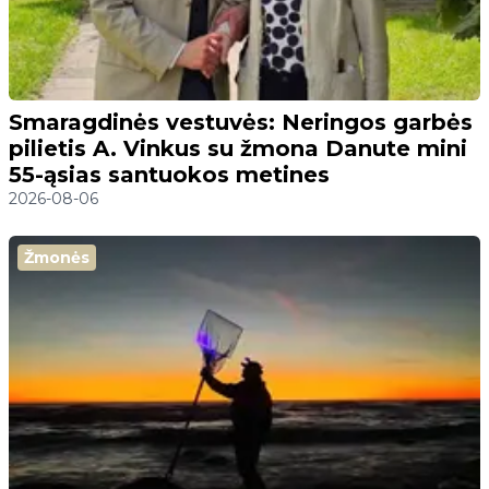
Smaragdinės vestuvės: Neringos garbės
pilietis A. Vinkus su žmona Danute mini
55-ąsias santuokos metines
2026-08-06
Žmonės