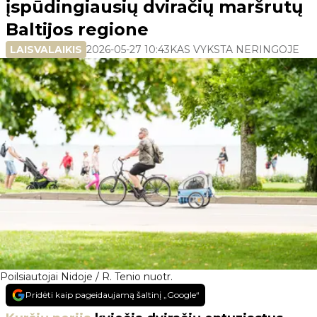
įspūdingiausių dviračių maršrutų
Baltijos regione
LAISVALAIKIS
2026-05-27 10:43
KAS VYKSTA NERINGOJE
Poilsiautojai Nidoje / R. Tenio nuotr.
Pridėti kaip pageidaujamą šaltinį „Google“