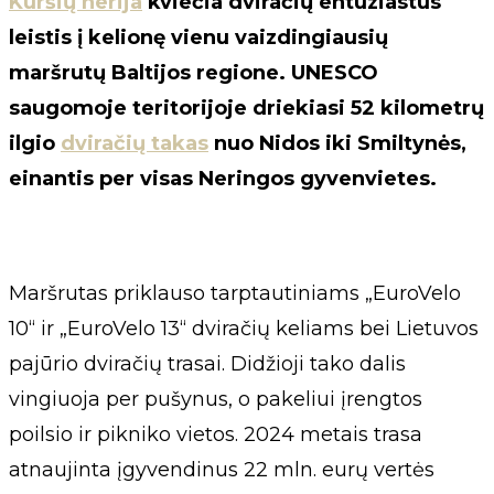
Kuršių nerija
kviečia dviračių entuziastus
leistis į kelionę vienu vaizdingiausių
maršrutų Baltijos regione. UNESCO
saugomoje teritorijoje driekiasi 52 kilometrų
ilgio
dviračių takas
nuo Nidos iki Smiltynės,
einantis per visas Neringos gyvenvietes.
Maršrutas priklauso tarptautiniams „EuroVelo
10“ ir „EuroVelo 13“ dviračių keliams bei Lietuvos
pajūrio dviračių trasai. Didžioji tako dalis
vingiuoja per pušynus, o pakeliui įrengtos
poilsio ir pikniko vietos. 2024 metais trasa
atnaujinta įgyvendinus 22 mln. eurų vertės