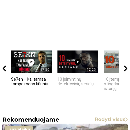
17:50
12:25
Se7en – kai tamsa
10 įsimintinų
10 įtemptų, k
tampa meno kūriniu
detektyvinių serialų
stingdančių k
istorijų
Rekomenduojame
Rodyti visus
Laisvalaikis