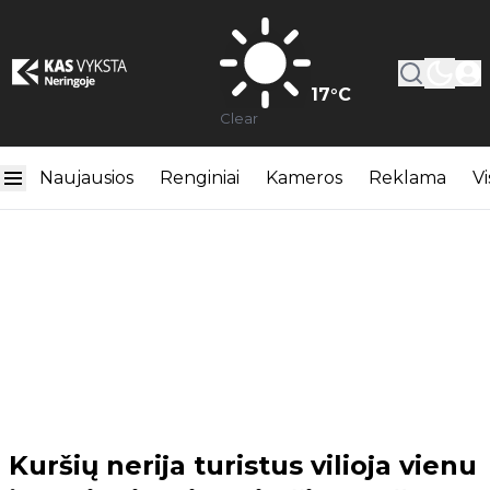
17
°C
Clear
Naujausios
Renginiai
Kameros
Reklama
Vi
Kuršių nerija turistus vilioja vienu