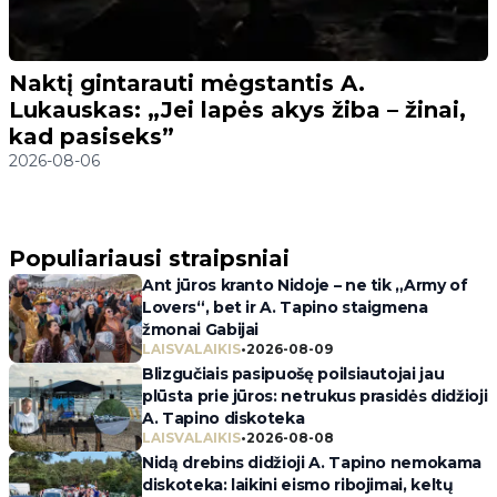
Naktį gintarauti mėgstantis A.
Lukauskas: „Jei lapės akys žiba – žinai,
kad pasiseks”
2026-08-06
Populiariausi straipsniai
Ant jūros kranto Nidoje – ne tik „Army of
Lovers“, bet ir A. Tapino staigmena
žmonai Gabijai
LAISVALAIKIS
•
2026-08-09
Blizgučiais pasipuošę poilsiautojai jau
plūsta prie jūros: netrukus prasidės didžioji
A. Tapino diskoteka
LAISVALAIKIS
•
2026-08-08
Nidą drebins didžioji A. Tapino nemokama
diskoteka: laikini eismo ribojimai, keltų