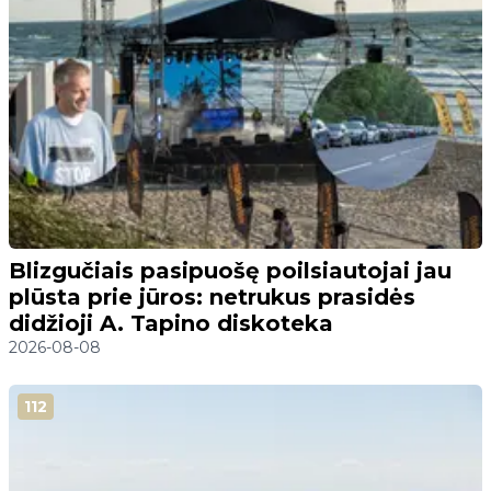
Blizgučiais pasipuošę poilsiautojai jau
plūsta prie jūros: netrukus prasidės
didžioji A. Tapino diskoteka
2026-08-08
112