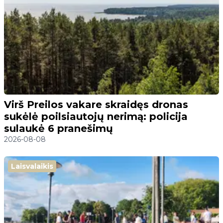
Virš Preilos vakare skraidęs dronas
sukėlė poilsiautojų nerimą: policija
sulaukė 6 pranešimų
2026-08-08
Laisvalaikis