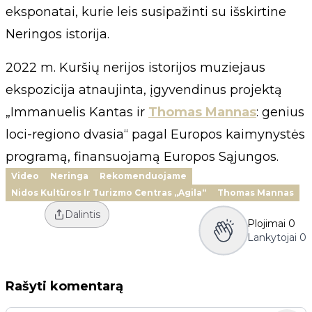
eksponatai, kurie leis susipažinti su išskirtine
Neringos istorija.
2022 m. Kuršių nerijos istorijos muziejaus
ekspozicija atnaujinta, įgyvendinus projektą
„Immanuelis Kantas ir
Thomas Mannas
: genius
loci-regiono dvasia“ pagal Europos kaimynystės
programą, finansuojamą Europos Sąjungos.
Video
Neringa
Rekomenduojame
Nidos Kultūros Ir Turizmo Centras „Agila“
Thomas Mannas
Dalintis
Plojimai
0
Lankytojai
0
Rašyti komentarą