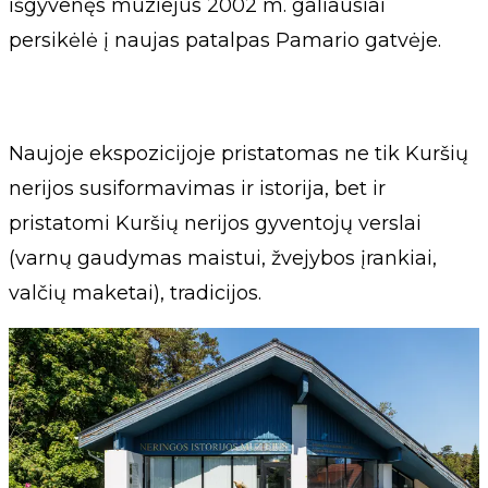
išgyvenęs muziejus 2002 m. galiausiai
persikėlė į naujas patalpas Pamario gatvėje.
Naujoje ekspozicijoje pristatomas ne tik Kuršių
nerijos susiformavimas ir istorija, bet ir
pristatomi Kuršių nerijos gyventojų verslai
(varnų gaudymas maistui, žvejybos įrankiai,
valčių maketai), tradicijos.