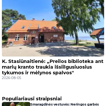
K. Stasiūnaitienė: „Preilos biblioteka ant
marių kranto traukia išsiilgusiuosius
tykumos ir mėlynos spalvos"
2026-08-05
Populiariausi straipsniai
Smaragdinės vestuvės: Neringos garbės