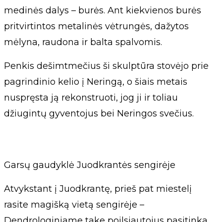
medinės dalys – burės. Ant kiekvienos burės
pritvirtintos metalinės vėtrungės, dažytos
mėlyna, raudona ir balta spalvomis.
Penkis dešimtmečius ši skulptūra stovėjo prie
pagrindinio kelio į Neringą, o šiais metais
nuspręsta ją rekonstruoti, jog ji ir toliau
džiugintų gyventojus bei Neringos svečius.
Garsų gaudyklė Juodkrantės sengirėje
Atvykstant į Juodkrantę, prieš pat miestelį
rasite magišką vietą sengirėje –
Dendrologiniame take poilsiautojus pasitinka