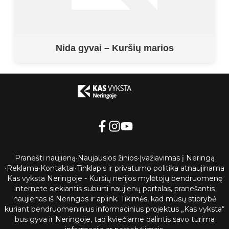
Nida gyvai – Kuršių marios
Pranešti naujieną
•
Naujausios žinios
•
Įvažiavimas į Neringą
•
Reklama
•
Kontaktai
•
Tinklapis ir privatumo politika atnaujinama
Kas vyksta Neringoje - Kuršių nerijos mylėtojų bendruomenę
internete siekiantis suburti naujienų portalas, pranešantis
naujienas iš Neringos ir aplink. Tikimės, kad mūsų stiprybė
kuriant bendruomeninius informacinius projektus „Kas vyksta“
bus gyva ir Neringoje, tad kviečiame dalintis savo turima