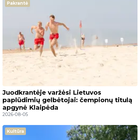
Pakrantė
Juodkrantėje varžėsi Lietuvos
paplūdimių gelbėtojai: čempionų titulą
apgynė Klaipėda
2026-08-05
Kultūra