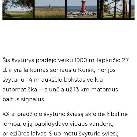
Šis švyturys pradėjo veikti 1900 m. lapkričio 27
d. ir yra laikomas seniausiu Kuršių nerijos
švyturiu. 14 m aukščio bokštas veikia
automatiškai – siunčia už 13 km matomus
baltus signalus.
XX a. pradžioje švyturio šviesą skleidė žibalinė
lempa, o ją papildydavo vidaus vandenų
priežiūros laivas. Šiuo metu švyturio šviesą