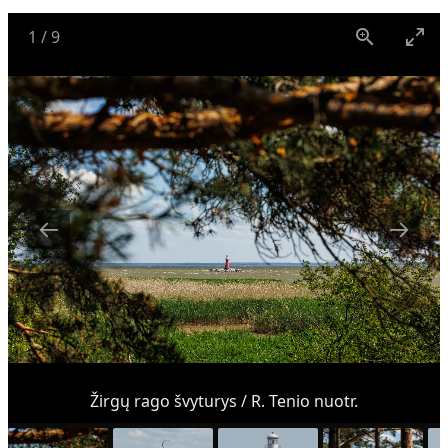
1
/
9
Žirgų rago švyturys / R. Tenio nuotr.