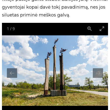
gyventojai kopai davė tokį pavadinimą, nes jos
siluetas priminė meškos galvą.
1
/
9