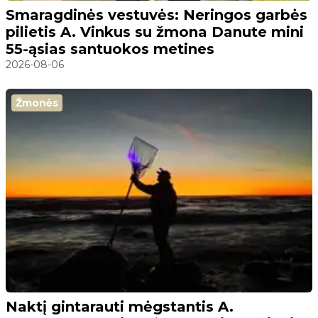
Smaragdinės vestuvės: Neringos garbės
pilietis A. Vinkus su žmona Danute mini
55-ąsias santuokos metines
2026-08-06
Žmonės
Naktį gintarauti mėgstantis A.