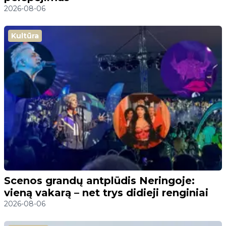
2026-08-06
Kultūra
Scenos grandų antplūdis Neringoje:
vieną vakarą – net trys didieji renginiai
2026-08-06