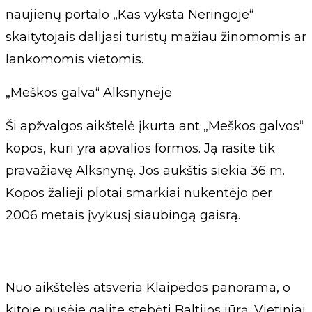
naujienų portalo „Kas vyksta Neringoje“
skaitytojais dalijasi turistų mažiau žinomomis ar
lankomomis vietomis.
„Meškos galva“ Alksnynėje
Ši apžvalgos aikštelė įkurta ant „Meškos galvos“
kopos, kuri yra apvalios formos. Ją rasite tik
pravažiavę Alksnynę. Jos aukštis siekia 36 m.
Kopos žalieji plotai smarkiai nukentėjo per
2006 metais įvykusį siaubingą gaisrą.
Nuo aikštelės atsveria Klaipėdos panorama, o
kitoje pusėje galite stebėti Baltijos jūrą. Vietiniai