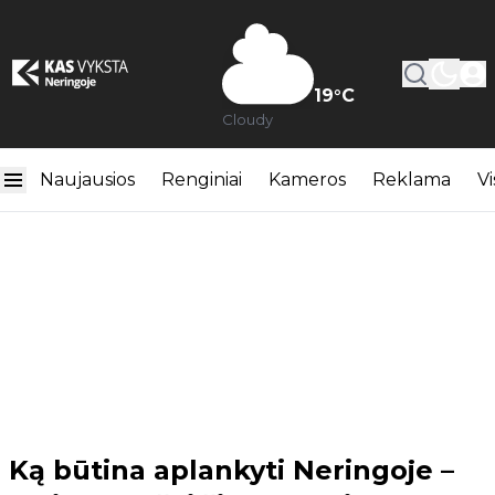
19
°C
Cloudy
Naujausios
Renginiai
Kameros
Reklama
Vi
Ką būtina aplankyti Neringoje –