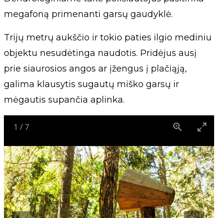
megafoną primenanti garsų gaudyklė.
Trijų metrų aukščio ir tokio paties ilgio mediniu
objektu nesudėtinga naudotis. Pridėjus ausį
prie siaurosios angos ar įžengus į plačiąją,
galima klausytis sugautų miško garsų ir
mėgautis supančia aplinka.
1
/
7