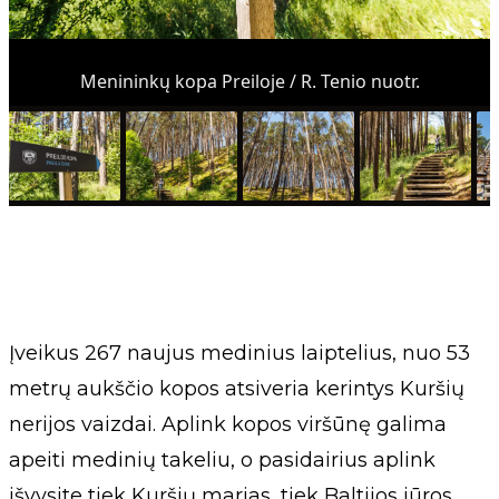
Menininkų kopa Preiloje / R. Tenio nuotr.
Įveikus 267 naujus medinius laiptelius, nuo 53
metrų aukščio kopos atsiveria kerintys Kuršių
nerijos vaizdai. Aplink kopos viršūnę galima
apeiti medinių takeliu, o pasidairius aplink
išvysite tiek Kuršių marias, tiek Baltijos jūros