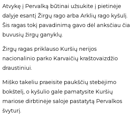
Atvykę į Pervalką būtinai užsukite į pietinėje
dalyje esantį Žirgų rago arba Arklių rago kyšulį.
Šis ragas tokį pavadinimą gavo dėl anksčiau čia
buvusių žirgų ganyklų.
Žirgų ragas priklauso Kuršių nerijos
nacionalinio parko Karvaičių kraštovaizdžio
draustiniui.
Miško takeliu praeisite paukščių stebėjimo
bokštelį, o kyšulio gale pamatysite Kuršių
mariose dirbtinėje saloje pastatytą Pervalkos
švyturį.