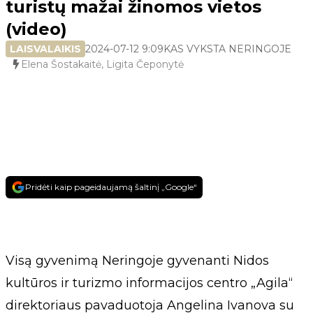
turistų mažai žinomos vietos
(video)
LAISVALAIKIS
2024-07-12 9:09
KAS VYKSTA NERINGOJE
Elena Šostakaitė, Ligita Čeponytė
Pridėti kaip pageidaujamą šaltinį „Google“
Visą gyvenimą Neringoje gyvenanti Nidos
kultūros ir turizmo informacijos centro „Agila“
direktoriaus pavaduotoja Angelina Ivanova su