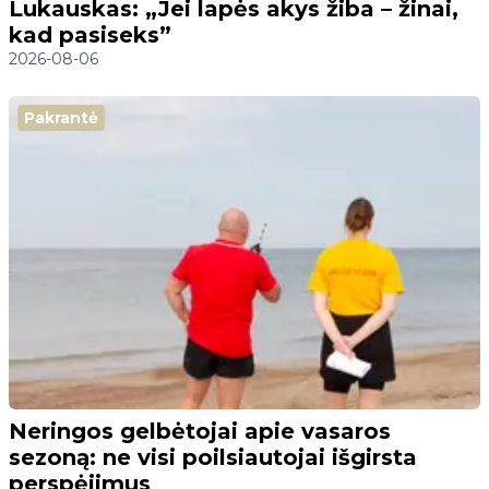
Lukauskas: „Jei lapės akys žiba – žinai,
kad pasiseks”
2026-08-06
Pakrantė
Neringos gelbėtojai apie vasaros
sezoną: ne visi poilsiautojai išgirsta
perspėjimus