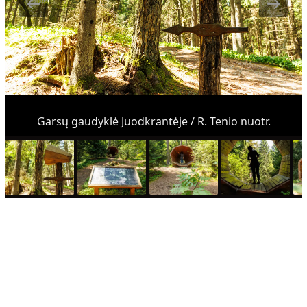
Garsų gaudyklė Juodkrantėje / R. Tenio nuotr.