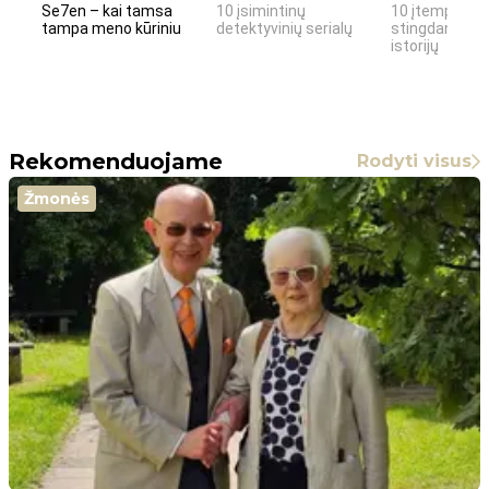
Se7en – kai tamsa
10 įsimintinų
10 įtemptų, k
tampa meno kūriniu
detektyvinių serialų
stingdančių k
istorijų
Rekomenduojame
Rodyti visus
Žmonės