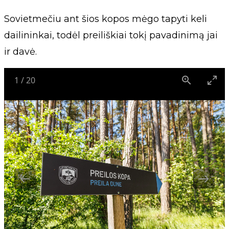
Sovietmečiu ant šios kopos mėgo tapyti keli
dailininkai, todėl preiliškiai tokį pavadinimą jai
ir davė.
1
/
20