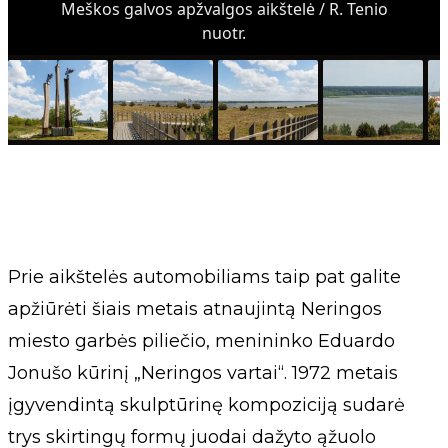
Meškos galvos apžvalgos aikštelė / R. Tenio
nuotr.
Prie aikštelės automobiliams taip pat galite
apžiūrėti šiais metais atnaujintą Neringos
miesto garbės piliečio, menininko Eduardo
Jonušo kūrinį „Neringos vartai“. 1972 metais
įgyvendintą skulptūrinę kompoziciją sudarė
trys skirtingų formų juodai dažyto ąžuolo