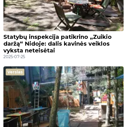
Statybų inspekcija patikrino „Zuikio
daržą“ Nidoje: dalis kavinės veiklos
vyksta neteisėtai
2025-07-25
Verslas