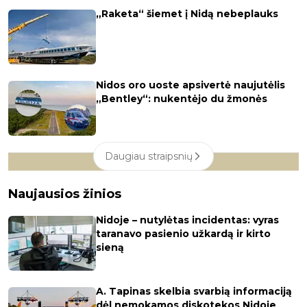
„Raketa“ šiemet į Nidą nebeplauks
Nidos oro uoste apsivertė naujutėlis
„Bentley“: nukentėjo du žmonės
Daugiau straipsnių
Naujausios žinios
Nidoje – nutylėtas incidentas: vyras
taranavo pasienio užkardą ir kirto
sieną
A. Tapinas skelbia svarbią informaciją
dėl nemokamos diskotekos Nidoje