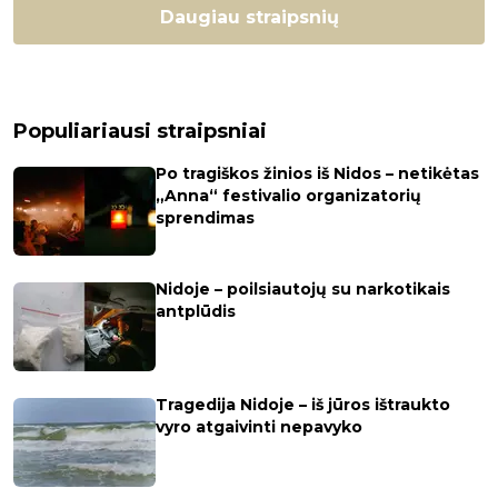
Daugiau straipsnių
Populiariausi straipsniai
Po tragiškos žinios iš Nidos – netikėtas
„Anna“ festivalio organizatorių
sprendimas
Nidoje – poilsiautojų su narkotikais
antplūdis
Tragedija Nidoje – iš jūros ištraukto
vyro atgaivinti nepavyko