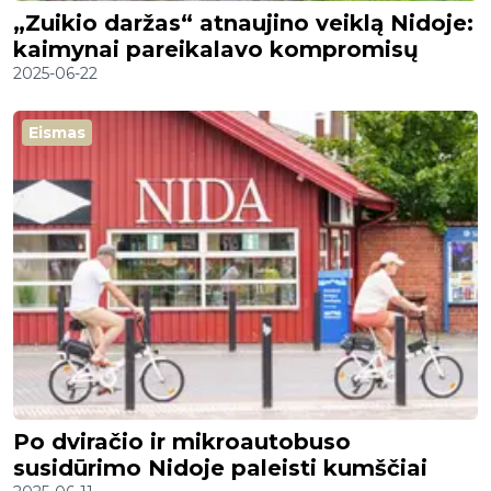
„Zuikio daržas“ atnaujino veiklą Nidoje:
kaimynai pareikalavo kompromisų
2025-06-22
Eismas
Po dviračio ir mikroautobuso
susidūrimo Nidoje paleisti kumščiai