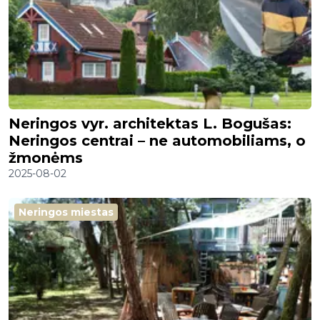
Neringos vyr. architektas L. Bogušas:
Neringos centrai – ne automobiliams, o
žmonėms
2025-08-02
Neringos miestas