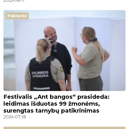
2025-06-11
Pakrantė
Festivalis „Ant bangos“ prasideda:
leidimas išduotas 99 žmonėms,
surengtas tarnybų patikrinimas
2024-07-18