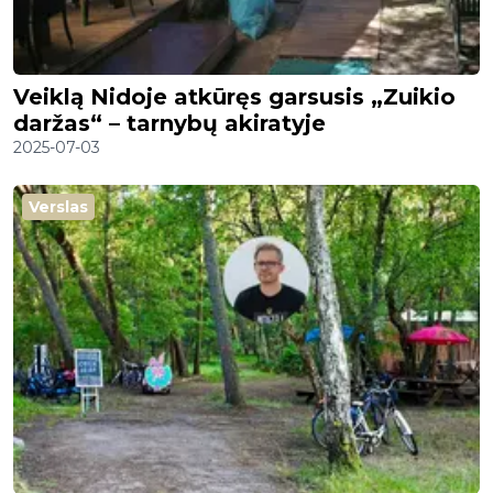
Veiklą Nidoje atkūręs garsusis „Zuikio
daržas“ – tarnybų akiratyje
2025-07-03
Verslas