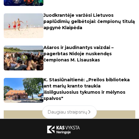
Juodkrantėje varžėsi Lietuvos
paplūdimių gelbėtojai: čempionų titulą
apgynė Klaipėda
Ašaros ir jaudinantys vaizdai –
pagerbtas Nidoje nuskendęs
čempionas M. Lisauskas
K. Stasiūnaitienė: „Preilos biblioteka
ant marių kranto traukia
išsiilgusiuosius tykumos ir mėlynos
spalvos"
Daugiau straipsnių