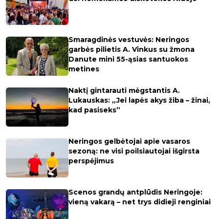
Smaragdinės vestuvės: Neringos
garbės pilietis A. Vinkus su žmona
Danute mini 55-ąsias santuokos
metines
Naktį gintarauti mėgstantis A.
Lukauskas: „Jei lapės akys žiba – žinai,
kad pasiseks”
Neringos gelbėtojai apie vasaros
sezoną: ne visi poilsiautojai išgirsta
perspėjimus
Scenos grandų antplūdis Neringoje:
vieną vakarą – net trys didieji renginiai