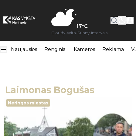
17
°C
Cloudy-With-Sunny-Intervals
Naujausios
Renginiai
Kameros
Reklama
Vi
Laimonas Bogušas
Neringos miestas