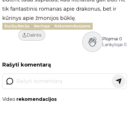
tik fantastinis romanas apie drakonus, bet ir
kūrinys apie žmonijos būklę.
Kuršių Nerija
Neringa
Rekomenduojame
Dalintis
Plojimai
0
Lankytojai
0
Rašyti komentarą
Video
rekomendacijos