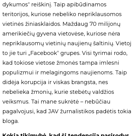
dykumos“ reiškinį. Taip apibūdinamos
teritorijos, kuriose nebeliko nepriklausomos
vietinės žiniasklaidos. Maždaug 70 milijonų
amerikiečių gyvena vietovėse, kuriose nėra
nepriklausomų vietinių naujienų šaltinių. Vietoj
to jie turi „Facebook“ grupes. Visi tyrimai rodo,
kad tokiose vietose žmonės tampa imlesni
populizmui ir melagingoms naujienoms. Taip
didėja korupcija ir viskas brangsta, nes
nebelieka žmonių, kurie stebėtų valdžios
veiksmus. Tai mane sukrėtė – nebūčiau
pagalvojusi, kad JAV žurnalistikos padėtis tokia
bloga.
Kokia tikimybė, kad ši tendencija pasirodys