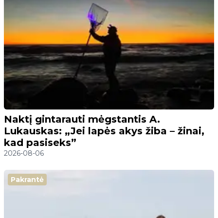
Naktį gintarauti mėgstantis A.
Lukauskas: „Jei lapės akys žiba – žinai,
kad pasiseks”
2026-08-06
Pakrantė