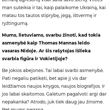
man suteikia ir tai, kaip palaikome Ukrainą, kai
matau tos tautos stiprybę, jėgą, ištvermę ir
ryžtingumą.
Mums, lietuviams, svarbu žinoti, kad tokia
asmenybė kaip Thomas Mannas leido
vasaras Nidoje. Ar šis rašytojas išlieka
svarbia figūra ir Vokietijoje?
Be jokios abejonės. Tai labai svarbi asmenybė.
Pati negaliu patikėti, bet apie jį vis dar
leidžiamos naujos knygos, naujos biografijos. Ir
jos labai skaitomos. Galėtum pagalvoti: argi dar
nepakanka? Atrodo, juk tiek daug jau žinome.
Bet mums negana.