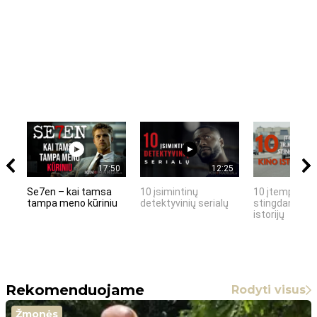
17:50
12:25
Se7en – kai tamsa
10 įsimintinų
10 įtemptų, k
tampa meno kūriniu
detektyvinių serialų
stingdančių k
istorijų
Rekomenduojame
Rodyti visus
Žmonės