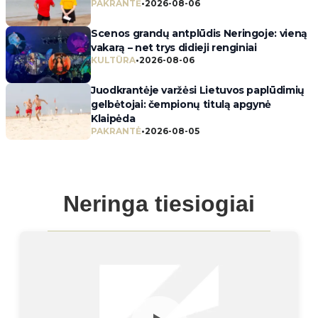
PAKRANTĖ
•
2026-08-06
Scenos grandų antplūdis Neringoje: vieną
vakarą – net trys didieji renginiai
KULTŪRA
•
2026-08-06
Juodkrantėje varžėsi Lietuvos paplūdimių
gelbėtojai: čempionų titulą apgynė
Klaipėda
PAKRANTĖ
•
2026-08-05
Neringa tiesiogiai