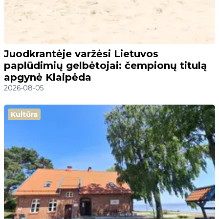
Juodkrantėje varžėsi Lietuvos
paplūdimių gelbėtojai: čempionų titulą
apgynė Klaipėda
2026-08-05
Kultūra