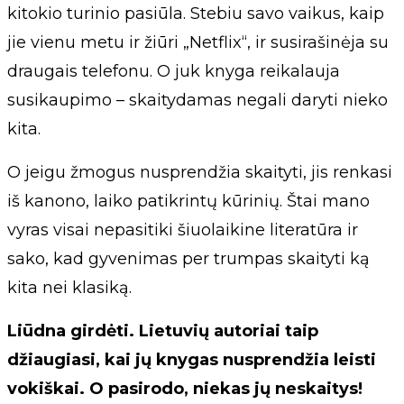
kitokio turinio pasiūla. Stebiu savo vaikus, kaip
jie vienu metu ir žiūri „Netflix“, ir susirašinėja su
draugais telefonu. O juk knyga reikalauja
susikaupimo – skaitydamas negali daryti nieko
kita.
O jeigu žmogus nusprendžia skaityti, jis renkasi
iš kanono, laiko patikrintų kūrinių. Štai mano
vyras visai nepasitiki šiuolaikine literatūra ir
sako, kad gyvenimas per trumpas skaityti ką
kita nei klasiką.
Liūdna girdėti. Lietuvių autoriai taip
džiaugiasi, kai jų knygas nusprendžia leisti
vokiškai. O pasirodo, niekas jų neskaitys!