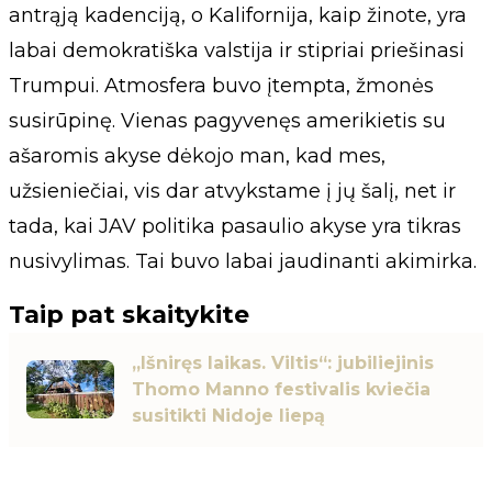
antrąją kadenciją, o Kalifornija, kaip žinote, yra
labai demokratiška valstija ir stipriai priešinasi
Trumpui. Atmosfera buvo įtempta, žmonės
susirūpinę. Vienas pagyvenęs amerikietis su
ašaromis akyse dėkojo man, kad mes,
užsieniečiai, vis dar atvykstame į jų šalį, net ir
tada, kai JAV politika pasaulio akyse yra tikras
nusivylimas. Tai buvo labai jaudinanti akimirka.
Taip pat skaitykite
„Išniręs laikas. Viltis“: jubiliejinis
Thomo Manno festivalis kviečia
susitikti Nidoje liepą