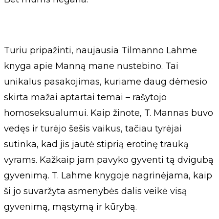
Turiu pripažinti, naujausia Tilmanno Lahme
knyga apie Manną mane nustebino. Tai
unikalus pasakojimas, kuriame daug dėmesio
skirta mažai aptartai temai – rašytojo
homoseksualumui. Kaip žinote, T. Mannas buvo
vedęs ir turėjo šešis vaikus, tačiau tyrėjai
sutinka, kad jis jautė stiprią erotinę trauką
vyrams. Kažkaip jam pavyko gyventi tą dvigubą
gyvenimą. T. Lahme knygoje nagrinėjama, kaip
ši jo suvaržyta asmenybės dalis veikė visą
gyvenimą, mąstymą ir kūrybą.