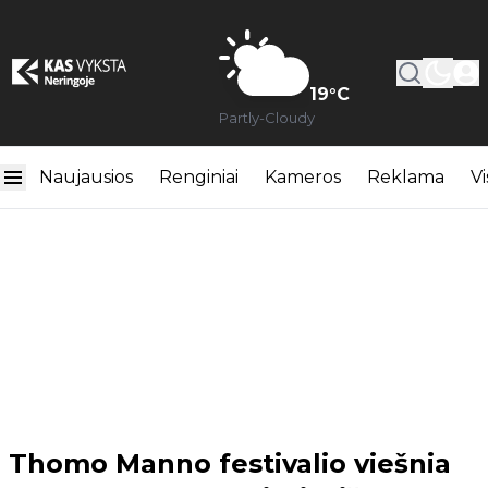
19
°C
Partly-Cloudy
Naujausios
Renginiai
Kameros
Reklama
Vi
Thomo Manno festivalio viešnia