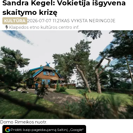
Sandra Kegel: Vokietija išgyvena
skaitymo krizę
KULTŪRA
2026-07-07 11:21
KAS VYKSTA NERINGOJE
Klaipėdos etno kultūros centro inf.
Domo Rimeikos nuotr.
Pridėti kaip pageidaujamą šaltinį „Google“