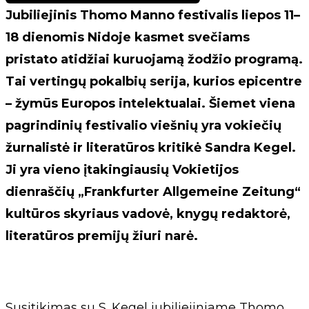
Jubiliejinis Thomo Manno festivalis liepos 11–
18 dienomis Nidoje kasmet svečiams
pristato atidžiai kuruojamą žodžio programą.
Tai vertingų pokalbių serija, kurios epicentre
– žymūs Europos intelektualai. Šiemet viena
pagrindinių festivalio viešnių yra vokiečių
žurnalistė ir literatūros kritikė Sandra Kegel.
Ji yra vieno įtakingiausių Vokietijos
dienraščių „Frankfurter Allgemeine Zeitung“
kultūros skyriaus vadovė, knygų redaktorė,
literatūros premijų žiuri narė.
Susitikimas su S. Kegel jubiliejiniame Thomo