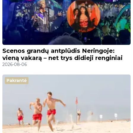
Scenos grandų antplūdis Neringoje:
vieną vakarą – net trys didieji renginiai
2026-08-06
Pakrantė