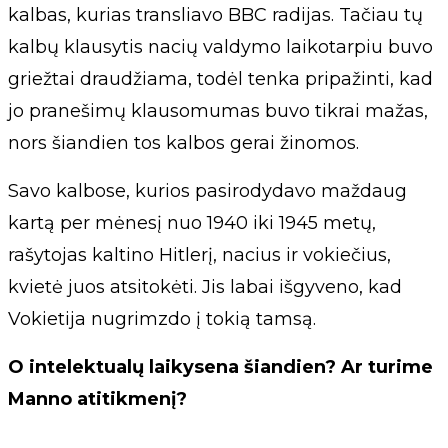
kalbas, kurias transliavo BBC radijas. Tačiau tų
kalbų klausytis nacių valdymo laikotarpiu buvo
griežtai draudžiama, todėl tenka pripažinti, kad
jo pranešimų klausomumas buvo tikrai mažas,
nors šiandien tos kalbos gerai žinomos.
Savo kalbose, kurios pasirodydavo maždaug
kartą per mėnesį nuo 1940 iki 1945 metų,
rašytojas kaltino Hitlerį, nacius ir vokiečius,
kvietė juos atsitokėti. Jis labai išgyveno, kad
Vokietija nugrimzdo į tokią tamsą.
O intelektualų laikysena šiandien? Ar turime
Manno atitikmenį?