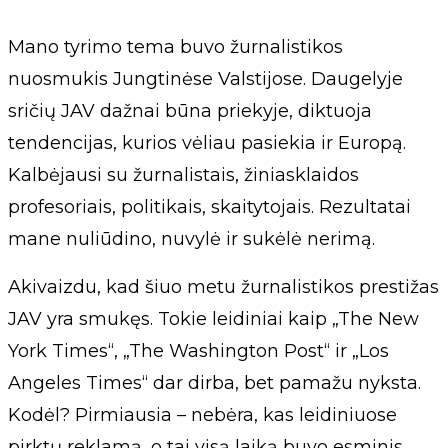
Mano tyrimo tema buvo žurnalistikos
nuosmukis Jungtinėse Valstijose. Daugelyje
sričių JAV dažnai būna priekyje, diktuoja
tendencijas, kurios vėliau pasiekia ir Europą.
Kalbėjausi su žurnalistais, žiniasklaidos
profesoriais, politikais, skaitytojais. Rezultatai
mane nuliūdino, nuvylė ir sukėlė nerimą.
Akivaizdu, kad šiuo metu žurnalistikos prestižas
JAV yra smukęs. Tokie leidiniai kaip „The New
York Times“, „The Washington Post“ ir „Los
Angeles Times“ dar dirba, bet pamažu nyksta.
Kodėl? Pirmiausia – nebėra, kas leidiniuose
pirktų reklamą, o tai visą laiką buvo esminis