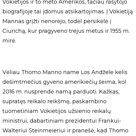
Vokietijos ir to meto Amerikos, tačiau rašytojo
biografijoje tai įdomus atsikartojimas. Į Vokietiją
Mannas grįžti nenorėjo, todėl persikėlė į
Ciurichą, kur pragyveno trejus metus ir 1955 m.
mirė.
Vėliau Thomo Manno name Los Andžele kelis
dešimtmečius gyveno amerikiečių šeima, kol
2016 m. nusprendė namą parduoti. Kažkas,
supratęs reikalo reikšmę, paskambino
tuometiniam Vokietijos užsienio reikalų
ministrui, dabartiniam prezidentui Frankui-
Walteriui Steinmeieriui ir pranešė, kad Thomo