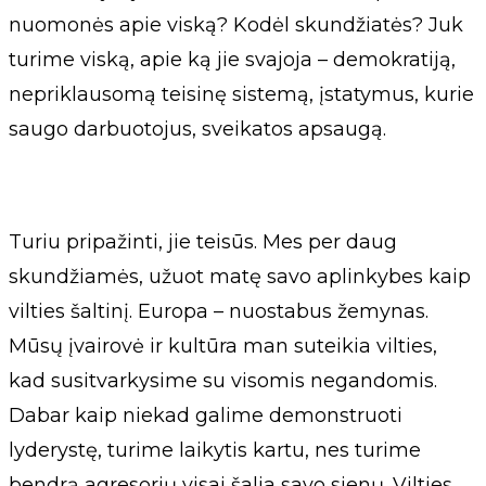
nuomonės apie viską? Kodėl skundžiatės? Juk
turime viską, apie ką jie svajoja – demokratiją,
nepriklausomą teisinę sistemą, įstatymus, kurie
saugo darbuotojus, sveikatos apsaugą.
Turiu pripažinti, jie teisūs. Mes per daug
skundžiamės, užuot matę savo aplinkybes kaip
vilties šaltinį. Europa – nuostabus žemynas.
Mūsų įvairovė ir kultūra man suteikia vilties,
kad susitvarkysime su visomis negandomis.
Dabar kaip niekad galime demonstruoti
lyderystę, turime laikytis kartu, nes turime
bendrą agresorių visai šalia savo sienų. Vilties