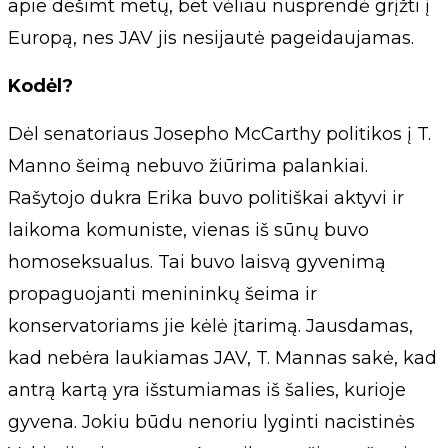
apie dešimt metų, bet vėliau nusprendė grįžti į
Europą, nes JAV jis nesijautė pageidaujamas.
Kodėl?
Dėl senatoriaus Josepho McCarthy politikos į T.
Manno šeimą nebuvo žiūrima palankiai.
Rašytojo dukra Erika buvo politiškai aktyvi ir
laikoma komuniste, vienas iš sūnų buvo
homoseksualus. Tai buvo laisvą gyvenimą
propaguojanti menininkų šeima ir
konservatoriams jie kėlė įtarimą. Jausdamas,
kad nebėra laukiamas JAV, T. Mannas sakė, kad
antrą kartą yra išstumiamas iš šalies, kurioje
gyvena. Jokiu būdu nenoriu lyginti nacistinės