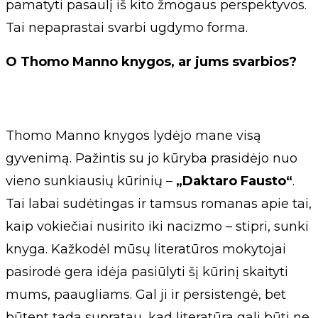
pamatyti pasaulį iš kito žmogaus perspektyvos.
Tai nepaprastai svarbi ugdymo forma.
O Thomo Manno knygos, ar jums svarbios?
Thomo Manno knygos lydėjo mane visą
gyvenimą. Pažintis su jo kūryba prasidėjo nuo
vieno sunkiausių kūrinių –
„Daktaro Fausto“
.
Tai labai sudėtingas ir tamsus romanas apie tai,
kaip vokiečiai nusirito iki nacizmo – stipri, sunki
knyga. Kažkodėl mūsų literatūros mokytojai
pasirodė gera idėja pasiūlyti šį kūrinį skaityti
mums, paaugliams. Gal ji ir persistengė, bet
būtent tada supratau, kad literatūra gali būti ne