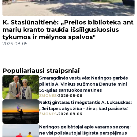
K. Stasiūnaitienė: „Preilos biblioteka ant
marių kranto traukia išsiilgusiuosius
tykumos ir mėlynos spalvos"
2026-08-05
Populiariausi straipsniai
Smaragdinės vestuvės: Neringos garbės
pilietis A. Vinkus su žmona Danute mini
55-ąsias santuokos metines
ŽMONĖS
•
2026-08-06
Naktį gintarauti mėgstantis A. Lukauskas:
„Jei lapės akys žiba – žinai, kad pasiseks”
ŽMONĖS
•
2026-08-06
Neringos gelbėtojai apie vasaros sezoną:
ne visi poilsiautojai išgirsta perspėjimus