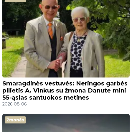
Smaragdinės vestuvės: Neringos garbės
pilietis A. Vinkus su žmona Danute mini
55-ąsias santuokos metines
2026-08-06
Žmonės