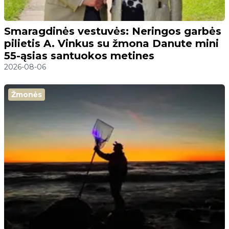
Smaragdinės vestuvės: Neringos garbės
pilietis A. Vinkus su žmona Danute mini
55-ąsias santuokos metines
2026-08-06
Žmonės