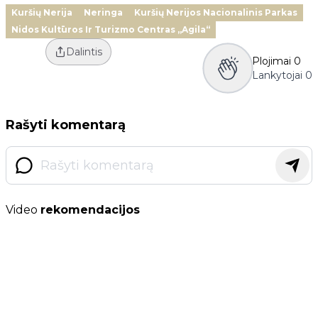
Kuršių Nerija
Neringa
Kuršių Nerijos Nacionalinis Parkas
Nidos Kultūros Ir Turizmo Centras „Agila“
Dalintis
Plojimai
0
Lankytojai
0
Rašyti komentarą
Video
rekomendacijos