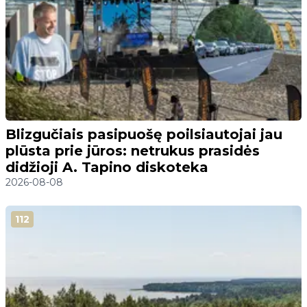
Blizgučiais pasipuošę poilsiautojai jau
plūsta prie jūros: netrukus prasidės
didžioji A. Tapino diskoteka
2026-08-08
112