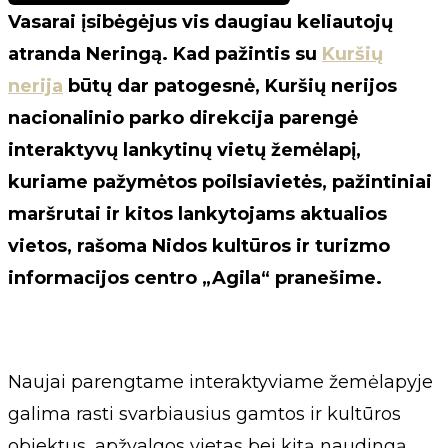
Vasarai įsibėgėjus vis daugiau keliautojų
atranda Neringą. Kad pažintis su
Kuršių
nerija
būtų dar patogesnė, Kuršių nerijos
nacionalinio parko direkcija parengė
interaktyvų lankytinų vietų žemėlapį,
kuriame pažymėtos poilsiavietės, pažintiniai
maršrutai ir kitos lankytojams aktualios
vietos, rašoma Nidos kultūros ir turizmo
informacijos centro „Agila“ pranešime.
Naujai parengtame interaktyviame žemėlapyje
galima rasti svarbiausius gamtos ir kultūros
objektus, apžvalgos vietas bei kitą naudingą