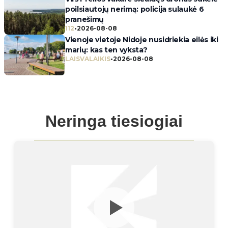
poilsiautojų nerimą: policija sulaukė 6
pranešimų
112
•
2026-08-08
Vienoje vietoje Nidoje nusidriekia eilės iki
marių: kas ten vyksta?
LAISVALAIKIS
•
2026-08-08
Neringa tiesiogiai