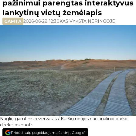
pažinimui parengtas interaktyvus
lankytinų vietų žemėlapis
GAMTA
2026-06-28 12:30
KAS VYKSTA NERINGOJE
Naglių gamtinis rezervatas / Kuršių nerijos nacionalinio parko
direkcijos nuotr.
Pridėti kaip pageidaujamą šaltinį „Google“