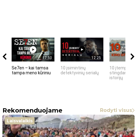
17:50
12:25
Se7en – kai tamsa
10 įsimintinų
10 įtemptų, k
tampa meno kūriniu
detektyvinių serialų
stingdančių k
istorijų
Rekomenduojame
Rodyti visus
Laisvalaikis