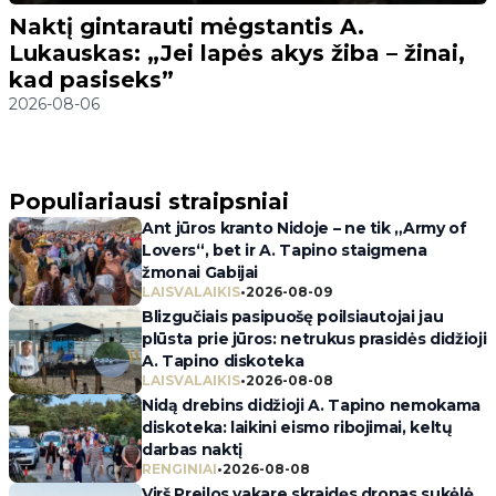
Naktį gintarauti mėgstantis A.
Lukauskas: „Jei lapės akys žiba – žinai,
kad pasiseks”
2026-08-06
Populiariausi straipsniai
Ant jūros kranto Nidoje – ne tik „Army of
Lovers“, bet ir A. Tapino staigmena
žmonai Gabijai
LAISVALAIKIS
•
2026-08-09
Blizgučiais pasipuošę poilsiautojai jau
plūsta prie jūros: netrukus prasidės didžioji
A. Tapino diskoteka
LAISVALAIKIS
•
2026-08-08
Nidą drebins didžioji A. Tapino nemokama
diskoteka: laikini eismo ribojimai, keltų
darbas naktį
RENGINIAI
•
2026-08-08
Virš Preilos vakare skraidęs dronas sukėlė