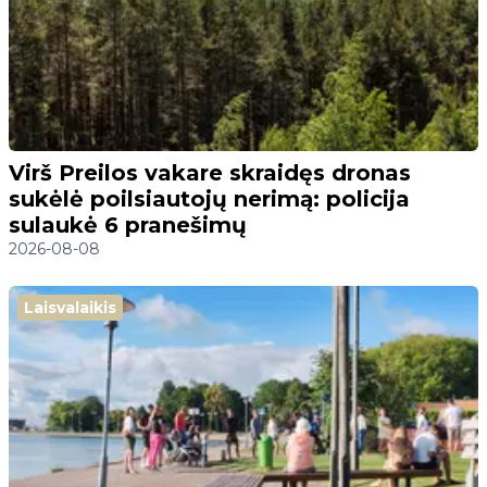
Virš Preilos vakare skraidęs dronas
sukėlė poilsiautojų nerimą: policija
sulaukė 6 pranešimų
2026-08-08
Laisvalaikis