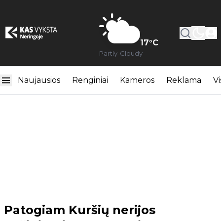
17
°C
Partly-Cloudy
Naujausios
Renginiai
Kameros
Reklama
Vi
Patogiam Kuršių nerijos