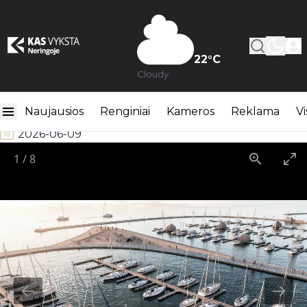
22
°C
Cloudy
Nidos vartai
Naujausios
Renginiai
Kameros
Reklama
Vi
2026-06-09
1
/
8