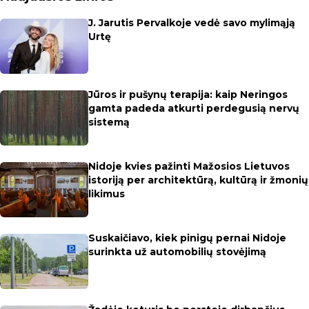
J. Jarutis Pervalkoje vedė savo mylimąją
Urtę
Jūros ir pušynų terapija: kaip Neringos
gamta padeda atkurti perdegusią nervų
sistemą
Nidoje kvies pažinti Mažosios Lietuvos
istoriją per architektūrą, kultūrą ir žmonių
likimus
Suskaičiavo, kiek pinigų pernai Nidoje
surinkta už automobilių stovėjimą