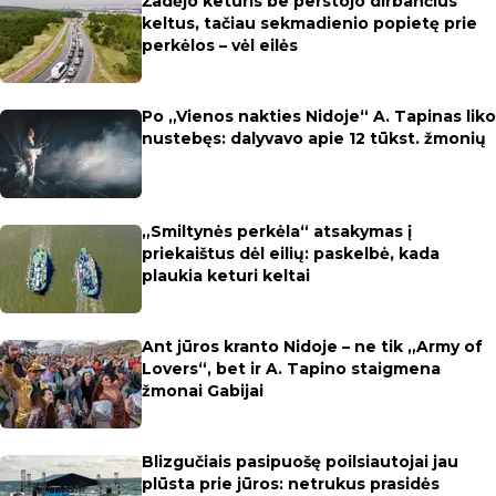
Žadėjo keturis be perstojo dirbančius
keltus, tačiau sekmadienio popietę prie
perkėlos – vėl eilės
Po „Vienos nakties Nidoje“ A. Tapinas liko
nustebęs: dalyvavo apie 12 tūkst. žmonių
„Smiltynės perkėla“ atsakymas į
priekaištus dėl eilių: paskelbė, kada
plaukia keturi keltai
Ant jūros kranto Nidoje – ne tik „Army of
Lovers“, bet ir A. Tapino staigmena
žmonai Gabijai
Blizgučiais pasipuošę poilsiautojai jau
plūsta prie jūros: netrukus prasidės