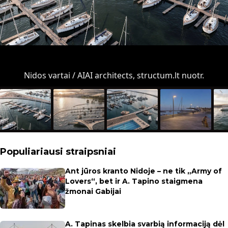
Nidos vartai / AIAI architects, structum.lt nuotr.
Populiariausi straipsniai
Ant jūros kranto Nidoje – ne tik „Army of
Lovers“, bet ir A. Tapino staigmena
žmonai Gabijai
A. Tapinas skelbia svarbią informaciją dėl