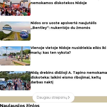
nemokamos diskotekos Nidoje
Nidos oro uoste apsivertė naujutėlis
„Bentley“: nukentėjo du žmonės
Vienoje vietoje Nidoje nusidriekia eilės iki
marių: kas ten vyksta?
Nidą drebins didžioji A. Tapino nemokama
diskoteka: laikini eismo ribojimai, keltų
darbas naktį
Daugiau straipsnių
Naujausios žinios