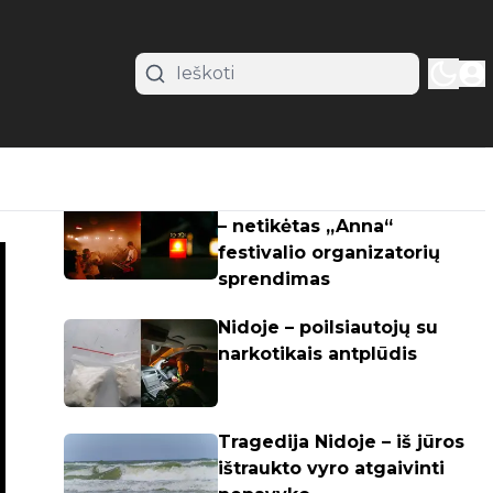
Populiariausi straipsniai
Po tragiškos žinios iš Nidos
– netikėtas „Anna“
festivalio organizatorių
sprendimas
Nidoje – poilsiautojų su
narkotikais antplūdis
Tragedija Nidoje – iš jūros
ištraukto vyro atgaivinti