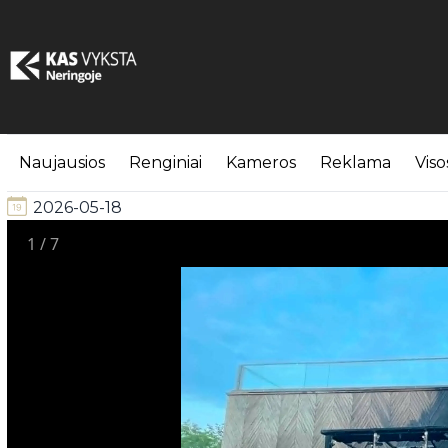
Ant jūros kranto Nidoje
Naujausios
Renginiai
Kameros
Reklama
Viso
2026-05-18
1
/
7