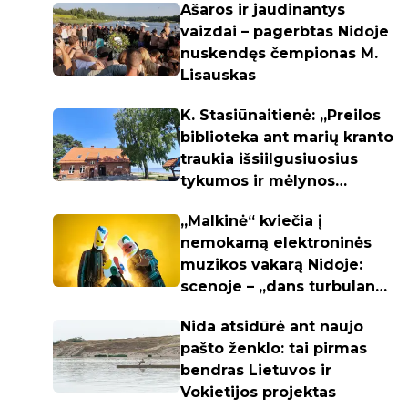
Ašaros ir jaudinantys
vaizdai – pagerbtas Nidoje
nuskendęs čempionas M.
Lisauskas
K. Stasiūnaitienė: „Preilos
biblioteka ant marių kranto
traukia išsiilgusiuosius
tykumos ir mėlynos
spalvos"
„Malkinė“ kviečia į
nemokamą elektroninės
muzikos vakarą Nidoje:
scenoje – „dans turbulans“
ir S. Slabačiauskas
Nida atsidūrė ant naujo
pašto ženklo: tai pirmas
bendras Lietuvos ir
Vokietijos projektas