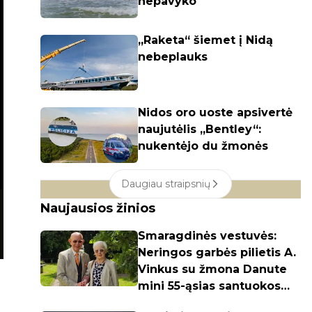
nepavyko
„Raketa“ šiemet į Nidą
nebeplauks
Nidos oro uoste apsivertė
naujutėlis „Bentley“:
nukentėjo du žmonės
Daugiau straipsnių
Naujausios žinios
Smaragdinės vestuvės:
Neringos garbės pilietis A.
Vinkus su žmona Danute
mini 55-ąsias santuokos
metines