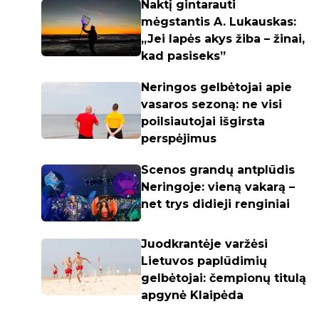
Naktį gintarauti
mėgstantis A. Lukauskas:
„Jei lapės akys žiba – žinai,
kad pasiseks”
Neringos gelbėtojai apie
vasaros sezoną: ne visi
poilsiautojai išgirsta
perspėjimus
Scenos grandų antplūdis
Neringoje: vieną vakarą –
net trys didieji renginiai
Juodkrantėje varžėsi
Lietuvos paplūdimių
gelbėtojai: čempionų titulą
apgynė Klaipėda