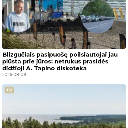
Blizgučiais pasipuošę poilsiautojai jau
plūsta prie jūros: netrukus prasidės
didžioji A. Tapino diskoteka
2026-08-08
112