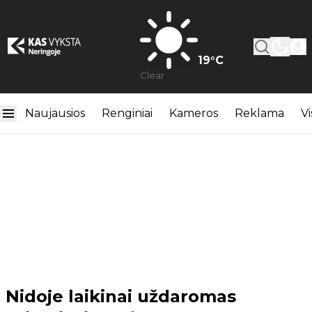
19
°C
Clear
Naujausios
Renginiai
Kameros
Reklama
Vi
Nidoje laikinai uždaromas