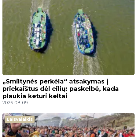
„Smiltynės perkėla“ atsakymas į
priekaištus dėl eilių: paskelbė, kada
plaukia keturi keltai
2026-08-09
Laisvalaikis