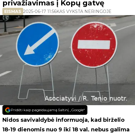
privažiavimas į Kopų gatvę
EISMAS
2025-06-17 11:56
KAS VYKSTA NERINGOJE
Pridėti kaip pageidaujamą šaltinį „Google“
Nidos savivaldybė informuoja, kad birželio
18-19 dienomis nuo 9 iki 18 val. nebus galima