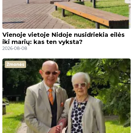
Vienoje vietoje Nidoje nusidriekia eilės
iki marių: kas ten vyksta?
2026-08-08
Žmonės