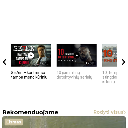
17:50
12:25
Se7en – kai tamsa
10 įsimintinų
10 įtemptų, k
tampa meno kūriniu
detektyvinių serialų
stingdančių k
istorijų
Rekomenduojame
Rodyti visus
Eismas