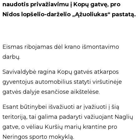
naudotis privažiavimu į Kopų gatvę, pro
Nidos lopšelio-darželio „Ąžuoliukas“ pastatą.
Eismas ribojamas dėl krano išmontavimo
darbų.
Savivaldybė ragina Kopų gatvės atkarpos
gyventojus automobilius statyti viršutinėje
gatvės dalyje esančiose aikštelėse.
Esant būtinybei išvažiuoti ar įvažiuoti į šią
teritoriją, tai galima padaryti važiuojant Naglių
gatve, o vėliau Kuršių marių krantine pro
Neringos sporto mokyklą.