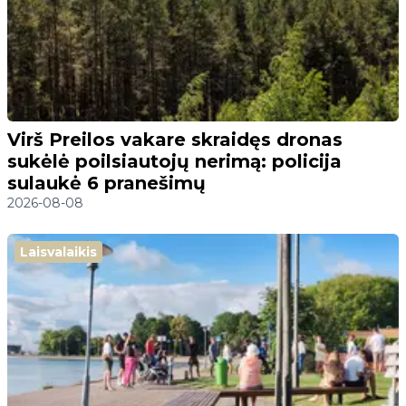
Virš Preilos vakare skraidęs dronas
sukėlė poilsiautojų nerimą: policija
sulaukė 6 pranešimų
2026-08-08
Laisvalaikis