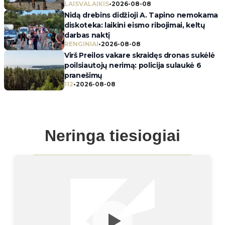
LAISVALAIKIS
•
2026-08-08
Nidą drebins didžioji A. Tapino nemokama
diskoteka: laikini eismo ribojimai, keltų
darbas naktį
RENGINIAI
•
2026-08-08
Virš Preilos vakare skraidęs dronas sukėlė
poilsiautojų nerimą: policija sulaukė 6
pranešimų
112
•
2026-08-08
Neringa tiesiogiai