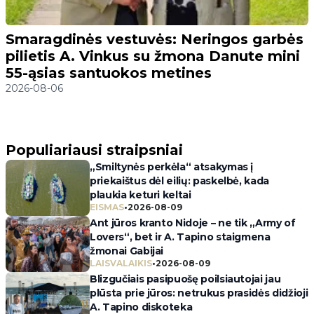
Smaragdinės vestuvės: Neringos garbės
pilietis A. Vinkus su žmona Danute mini
55-ąsias santuokos metines
2026-08-06
Populiariausi straipsniai
„Smiltynės perkėla“ atsakymas į
priekaištus dėl eilių: paskelbė, kada
plaukia keturi keltai
EISMAS
•
2026-08-09
Ant jūros kranto Nidoje – ne tik „Army of
Lovers“, bet ir A. Tapino staigmena
žmonai Gabijai
LAISVALAIKIS
•
2026-08-09
Blizgučiais pasipuošę poilsiautojai jau
plūsta prie jūros: netrukus prasidės didžioji
A. Tapino diskoteka