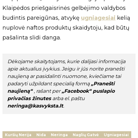
Klaipėdos priešgaisrinės gelbėjimo valdybos
budintis pareigūnas, atvykę
ugniagesiai
kelią
nuplovė naftos produktų skaidytoju, kad būtų
pašalinta slidi danga.
Dėkojame skaitytojams, kurie dalijasi informacija
apie aktualius įvykius. Jeigu ir jūs norite pranešti
naujieną ar pasidalinti nuomone, kviečiame tai
padaryti užpildant specialią formą
„Pranešti
naujieną“
, rašant per
„Facebook“ puslapio
privačias žinutes
arba el. paštu
neringa@kasvyksta.lt
.
Kuršių Nerija
Nida
Neringa
Naglių Gatvė
Ugniagesiai