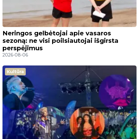
Neringos gelbėtojai apie vasaros
sezoną: ne visi poilsiautojai išgirsta
perspėjimus
2026-08-06
Kultūra