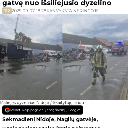
gatvę nuo išsiliejusio dyzelino
112
2025-09-07 18:28
KAS VYKSTA NERINGOJE
Išsiliejęs dyzelinas Nidoje / Skaitytojų nuotr.
Pridėti kaip pageidaujamą šaltinį „Google“
Sekmadienį Nidoje, Naglių gatvėje,