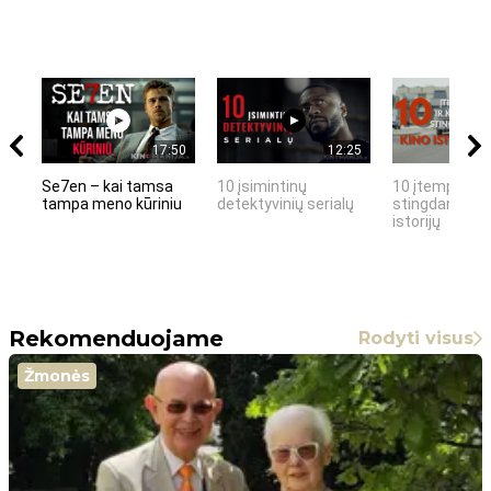
17:50
12:25
Se7en – kai tamsa
10 įsimintinų
10 įtemptų, k
tampa meno kūriniu
detektyvinių serialų
stingdančių k
istorijų
Rekomenduojame
Rodyti visus
Žmonės