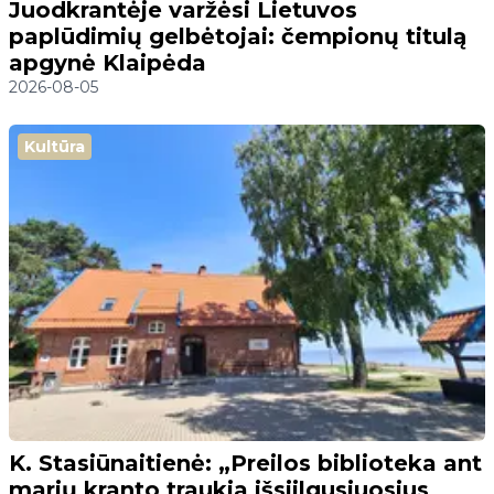
Juodkrantėje varžėsi Lietuvos
paplūdimių gelbėtojai: čempionų titulą
apgynė Klaipėda
2026-08-05
Kultūra
K. Stasiūnaitienė: „Preilos biblioteka ant
marių kranto traukia išsiilgusiuosius