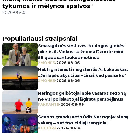
tykumos ir mėlynos spalvos"
2026-08-05
Populiariausi straipsniai
Smaragdinės vestuvės: Neringos garbės
pilietis A. Vinkus su žmona Danute mini
55-ąsias santuokos metines
ŽMONĖS
•
2026-08-06
Naktį gintarauti mėgstantis A. Lukauskas:
„Jei lapės akys žiba – žinai, kad pasiseks”
ŽMONĖS
•
2026-08-06
Neringos gelbėtojai apie vasaros sezoną:
ne visi poilsiautojai išgirsta perspėjimus
PAKRANTĖ
•
2026-08-06
Scenos grandų antplūdis Neringoje: vieną
vakarą – net trys didieji renginiai
KULTŪRA
•
2026-08-06