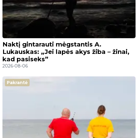
Naktį gintarauti mėgstantis A.
Lukauskas: „Jei lapės akys žiba – žinai,
kad pasiseks”
2026-08-06
Pakrantė