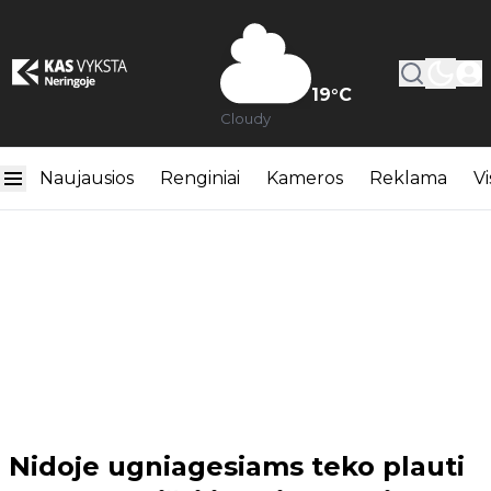
19
°C
Cloudy
Naujausios
Renginiai
Kameros
Reklama
Vi
Nidoje ugniagesiams teko plauti