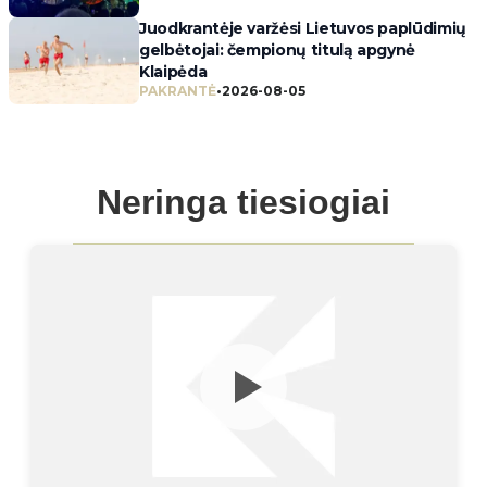
Juodkrantėje varžėsi Lietuvos paplūdimių
gelbėtojai: čempionų titulą apgynė
Klaipėda
PAKRANTĖ
•
2026-08-05
Neringa tiesiogiai