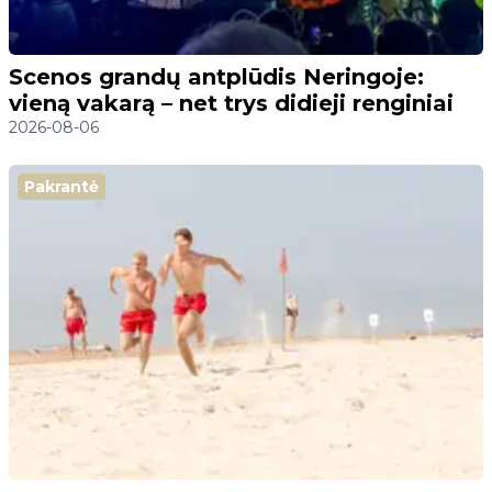
Scenos grandų antplūdis Neringoje:
vieną vakarą – net trys didieji renginiai
2026-08-06
Pakrantė