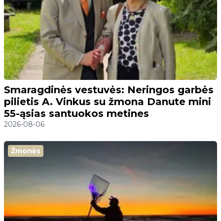
Smaragdinės vestuvės: Neringos garbės
pilietis A. Vinkus su žmona Danute mini
55-ąsias santuokos metines
2026-08-06
Žmonės