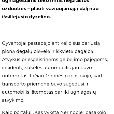
ugniagesiams teko imtis neįprastos
užduoties – plauti važiuojamąją dalį nuo
išsiliejusio dyzelino.
Gyventojai pastebėjo ant kelio susidariusią
ploną degalų plėvelę ir iškvietė pagalbą.
Atvykus priešgaisrinėms gelbėjimo pajėgoms,
incidentą sukėlęs automobilis jau buvo
nutemptas, tačiau žmonės papasakojo, kad
transporto priemonė buvo sugedusi ir
automobilis ištemptas dar iki ugniagesių
atvykimo.
Kaip portalui „Kas vyksta Neringoje“ pasakojo