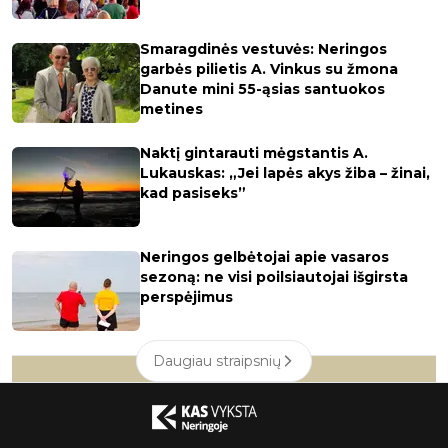
Smaragdinės vestuvės: Neringos
garbės pilietis A. Vinkus su žmona
Danute mini 55-ąsias santuokos
metines
Naktį gintarauti mėgstantis A.
Lukauskas: „Jei lapės akys žiba – žinai,
kad pasiseks”
Neringos gelbėtojai apie vasaros
sezoną: ne visi poilsiautojai išgirsta
perspėjimus
Daugiau straipsnių