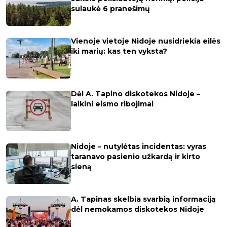
sulaukė 6 pranešimų
Vienoje vietoje Nidoje nusidriekia eilės
iki marių: kas ten vyksta?
Dėl A. Tapino diskotekos Nidoje –
laikini eismo ribojimai
Nidoje – nutylėtas incidentas: vyras
taranavo pasienio užkardą ir kirto
sieną
A. Tapinas skelbia svarbią informaciją
dėl nemokamos diskotekos Nidoje