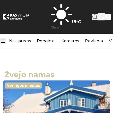
18
°C
Clear
Naujausios
Renginiai
Kameros
Reklama
Vi
Žvejo namas
Neringos miestas