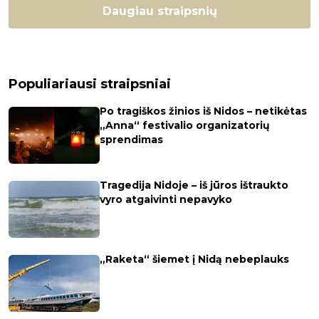
Daugiau straipsnių
Populiariausi straipsniai
Po tragiškos žinios iš Nidos – netikėtas
„Anna“ festivalio organizatorių
sprendimas
Tragedija Nidoje – iš jūros ištraukto
vyro atgaivinti nepavyko
„Raketa“ šiemet į Nidą nebeplauks