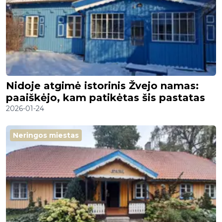
Nidoje atgimė istorinis Žvejo namas:
paaiškėjo, kam patikėtas šis pastatas
2026-01-24
Neringos miestas