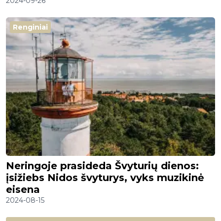
2024-09-26
Renginiai
Neringoje prasideda Švyturių dienos:
įsižiebs Nidos švyturys, vyks muzikinė
eisena
2024-08-15