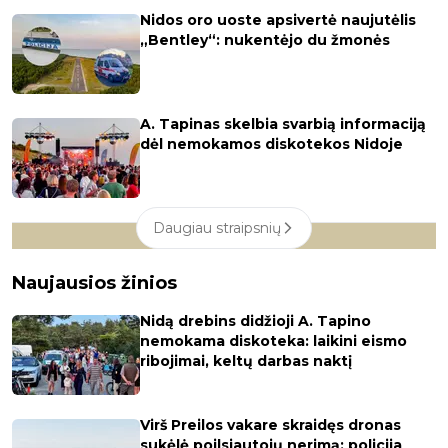
Nidos oro uoste apsivertė naujutėlis
„Bentley“: nukentėjo du žmonės
A. Tapinas skelbia svarbią informaciją
dėl nemokamos diskotekos Nidoje
Daugiau straipsnių
Naujausios žinios
Nidą drebins didžioji A. Tapino
nemokama diskoteka: laikini eismo
ribojimai, keltų darbas naktį
Virš Preilos vakare skraidęs dronas
sukėlė poilsiautojų nerimą: policija