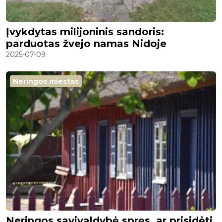
Įvykdytas milijoninis sandoris:
parduotas žvejo namas Nidoje
2025-07-09
Neringos miestas
Neringos savivaldybė spręs, ar prisidėti