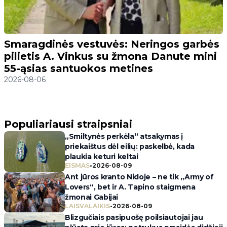
Smaragdinės vestuvės: Neringos garbės
pilietis A. Vinkus su žmona Danute mini
55-ąsias santuokos metines
2026-08-06
Populiariausi straipsniai
„Smiltynės perkėla“ atsakymas į
priekaištus dėl eilių: paskelbė, kada
plaukia keturi keltai
EISMAS
•
2026-08-09
Ant jūros kranto Nidoje – ne tik „Army of
Lovers“, bet ir A. Tapino staigmena
žmonai Gabijai
LAISVALAIKIS
•
2026-08-09
Blizgučiais pasipuošę poilsiautojai jau