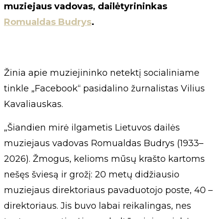
muziejaus vadovas, dailėtyrininkas
Romualdas Budrys
.
Žinia apie muziejininko netektį socialiniame
tinkle „Facebook“ pasidalino žurnalistas Vilius
Kavaliauskas.
„Šiandien mirė ilgametis Lietuvos dailės
muziejaus vadovas Romualdas Budrys (1933–
2026). Žmogus, kelioms mūsų krašto kartoms
nešęs šviesą ir grožį: 20 metų didžiausio
muziejaus direktoriaus pavaduotojo poste, 40 –
direktoriaus. Jis buvo labai reikalingas, nes