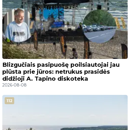
Blizgučiais pasipuošę poilsiautojai jau
plūsta prie jūros: netrukus prasidės
didžioji A. Tapino diskoteka
2026-08-08
112