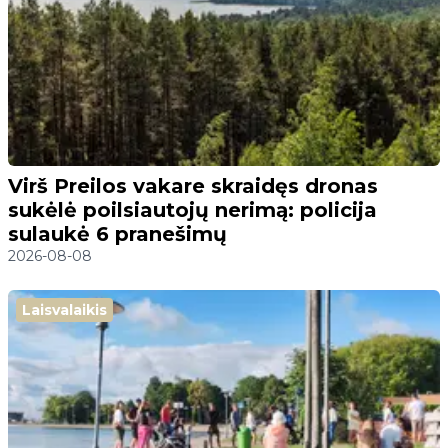
Virš Preilos vakare skraidęs dronas
sukėlė poilsiautojų nerimą: policija
sulaukė 6 pranešimų
2026-08-08
Laisvalaikis