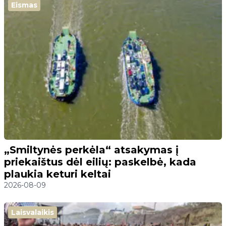
Eismas
„Smiltynės perkėla“ atsakymas į
priekaištus dėl eilių: paskelbė, kada
plaukia keturi keltai
2026-08-09
Laisvalaikis