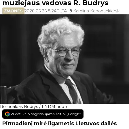
muziejaus vadovas R. Budrys
ŽMONĖS
2026-05-26 8:24
ELTA
Karolina Konopackienė
Romualdas Budrys / LNDM nuotr.
Pridėti kaip pageidaujamą šaltinį „Google“
Pirmadienį mirė ilgametis Lietuvos dailės