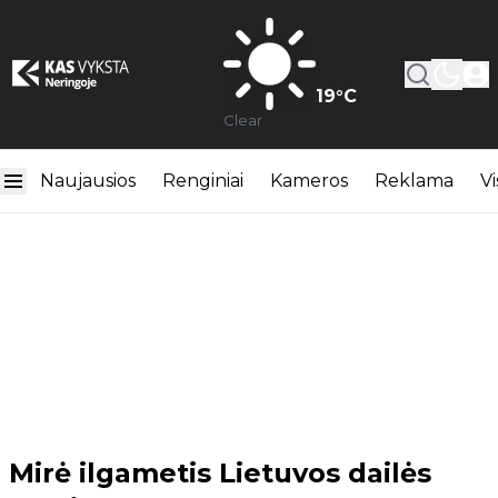
19
°C
Clear
Naujausios
Renginiai
Kameros
Reklama
Vi
Mirė ilgametis Lietuvos dailės