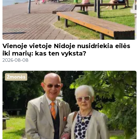
Vienoje vietoje Nidoje nusidriekia eilės
iki marių: kas ten vyksta?
2026-08-08
Žmonės