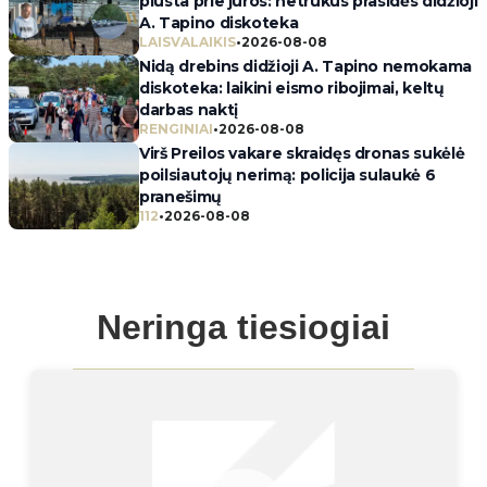
plūsta prie jūros: netrukus prasidės didžioji
A. Tapino diskoteka
LAISVALAIKIS
•
2026-08-08
Nidą drebins didžioji A. Tapino nemokama
diskoteka: laikini eismo ribojimai, keltų
darbas naktį
RENGINIAI
•
2026-08-08
Virš Preilos vakare skraidęs dronas sukėlė
poilsiautojų nerimą: policija sulaukė 6
pranešimų
112
•
2026-08-08
Neringa tiesiogiai