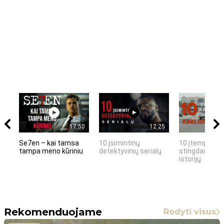
17:50
12:25
Se7en – kai tamsa
10 įsimintinų
10 įtemptų, k
tampa meno kūriniu
detektyvinių serialų
stingdančių k
istorijų
Rekomenduojame
Rodyti visus