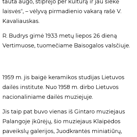
tauta augo, stiprėjo per kultūrą ir jau siekė
laisvės“, – vėlyvą pirmadienio vakarą rašė V.
Kavaliauskas.
R. Budrys gimė 1933 metų liepos 26 dieną
Vertimuose, tuomečiame Baisogalos valsčiuje.
1959 m. jis baigė keramikos studijas Lietuvos
dailės institute. Nuo 1958 m. dirbo Lietuvos
nacionaliniame dailės muziejuje.
Jis taip pat buvo vienas iš Gintaro muziejaus
Palangoje įkūrėjų, šio muziejaus Klaipėdos
paveikslų galerijos, Juodkrantės miniatiūrų,