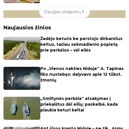
Daugiau straipsnių
Naujausios žinios
Žadėjo keturis be perstojo dirbančius
keltus, tačiau sekmadienio popietę
prie perkėlos – vėl eilės
Po „Vienos nakties Nidoje“ A. Tapinas
liko nustebęs: dalyvavo apie 12 tūkst.
žmonių
„Smiltynės perkėla“ atsakymas į
priekaištus dėl eilių: paskelbė, kada
plaukia keturi keltai
Ant jūros kranto Nidoje – ne tik „Army