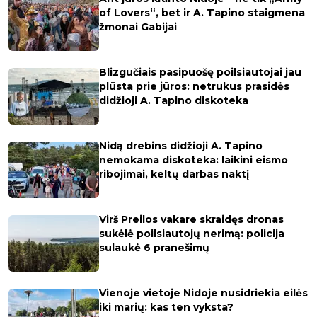
of Lovers“, bet ir A. Tapino staigmena
žmonai Gabijai
Blizgučiais pasipuošę poilsiautojai jau
plūsta prie jūros: netrukus prasidės
didžioji A. Tapino diskoteka
Nidą drebins didžioji A. Tapino
nemokama diskoteka: laikini eismo
ribojimai, keltų darbas naktį
Virš Preilos vakare skraidęs dronas
sukėlė poilsiautojų nerimą: policija
sulaukė 6 pranešimų
Vienoje vietoje Nidoje nusidriekia eilės
iki marių: kas ten vyksta?