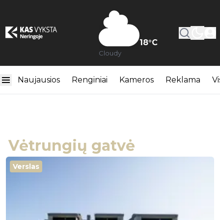
18
°C
Cloudy
Naujausios
Renginiai
Kameros
Reklama
Vi
Vėtrungių gatvė
Verslas