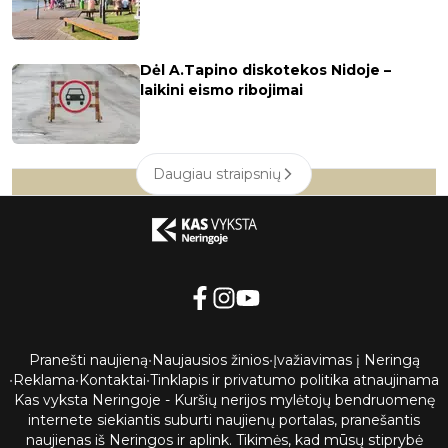
Dėl A.Tapino diskotekos Nidoje –
laikini eismo ribojimai
Daugiau straipsnių
Pranešti naujieną
•
Naujausios žinios
•
Įvažiavimas į Neringą
•
Reklama
•
Kontaktai
•
Tinklapis ir privatumo politika atnaujinama
Kas vyksta Neringoje - Kuršių nerijos mylėtojų bendruomenę
internete siekiantis suburti naujienų portalas, pranešantis
naujienas iš Neringos ir aplink. Tikimės, kad mūsų stiprybė