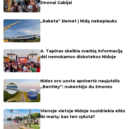
žmonai Gabijai
„Raketa“ šiemet į Nidą nebeplauks
A. Tapinas skelbia svarbią informaciją
dėl nemokamos diskotekos Nidoje
Nidos oro uoste apsivertė naujutėlis
„Bentley“: nukentėjo du žmonės
Vienoje vietoje Nidoje nusidriekia eilės
iki marių: kas ten vyksta?