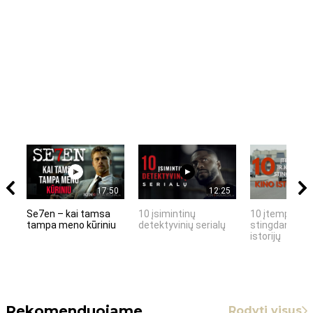
17:50
12:25
Se7en – kai tamsa
10 įsimintinų
10 įtemptų, k
tampa meno kūriniu
detektyvinių serialų
stingdančių k
istorijų
Rekomenduojame
Rodyti visus