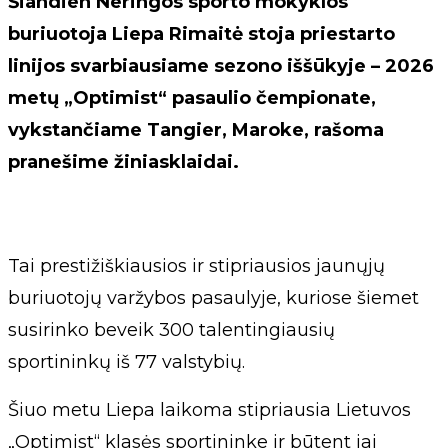
Šiandien Neringos sporto mokyklos
buriuotoja Liepa Rimaitė stoja priestarto
linijos svarbiausiame sezono iššūkyje – 2026
metų „Optimist“ pasaulio čempionate,
vykstančiame Tangier, Maroke, rašoma
pranešime žiniasklaidai.
Tai prestižiškiausios ir stipriausios jaunųjų
buriuotojų varžybos pasaulyje, kuriose šiemet
susirinko beveik 300 talentingiausių
sportininkų iš 77 valstybių.
Šiuo metu Liepa laikoma stipriausia Lietuvos
„Optimist“ klasės sportininke ir būtent jai