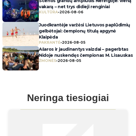
Scenos grandų antplūdis Neringoje: vieną
vakarą – net trys didieji renginiai
KULTŪRA
•
2026-08-06
Juodkrantėje varžėsi Lietuvos paplūdimių
gelbėtojai: čempionų titulą apgynė
Klaipėda
PAKRANTĖ
•
2026-08-05
Ašaros ir jaudinantys vaizdai – pagerbtas
Nidoje nuskendęs čempionas M. Lisauskas
ŽMONĖS
•
2026-08-05
Neringa tiesiogiai