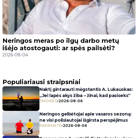
Neringos meras po ilgų darbo metų
išėjo atostogauti: ar spės pailsėti?
2026-08-04
Populiariausi straipsniai
Naktį gintarauti mėgstantis A. Lukauskas:
„Jei lapės akys žiba – žinai, kad pasiseks”
ŽMONĖS
•
2026-08-06
Neringos gelbėtojai apie vasaros sezoną:
ne visi poilsiautojai išgirsta perspėjimus
PAKRANTĖ
•
2026-08-06