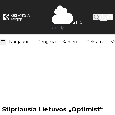
21
°C
Cloudy
Naujausios
Renginiai
Kameros
Reklama
Vi
Stipriausia Lietuvos „Optimist“