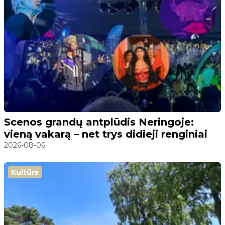
Scenos grandų antplūdis Neringoje:
vieną vakarą – net trys didieji renginiai
2026-08-06
Kultūra