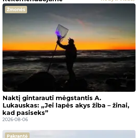
Žmonės
Naktį gintarauti mėgstantis A.
Lukauskas: „Jei lapės akys žiba – žinai,
kad pasiseks”
2026-08-06
Pakrantė