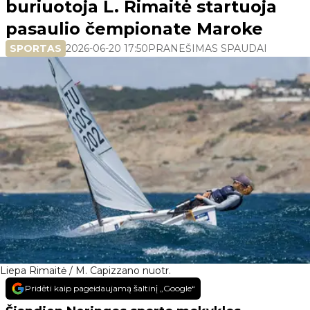
buriuotoja L. Rimaitė startuoja
pasaulio čempionate Maroke
SPORTAS
2026-06-20 17:50
PRANEŠIMAS SPAUDAI
Liepa Rimaitė / M. Capizzano nuotr.
Pridėti kaip pageidaujamą šaltinį „Google“