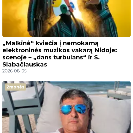
„Malkinė“ kviečia į nemokamą
elektroninės muzikos vakarą Nidoje:
scenoje – „dans turbulans“ ir S.
Slabačiauskas
2026-08-05
Žmonės