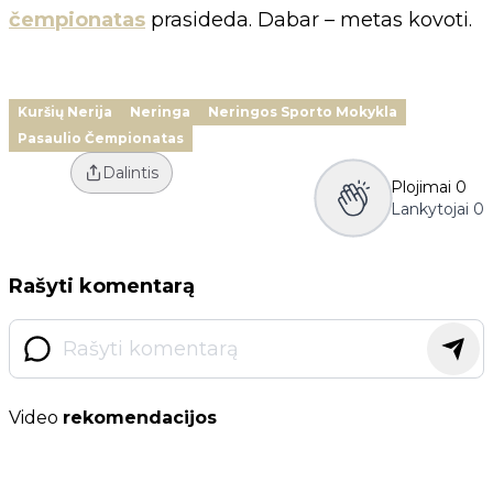
čempionatas
prasideda. Dabar – metas kovoti.
Kuršių Nerija
Neringa
Neringos Sporto Mokykla
Pasaulio Čempionatas
Dalintis
Plojimai
0
Lankytojai
0
Rašyti komentarą
Video
rekomendacijos