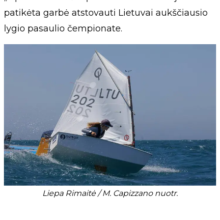
patikėta garbė atstovauti Lietuvai aukščiausio
lygio pasaulio čempionate.
Liepa Rimaitė / M. Capizzano nuotr.