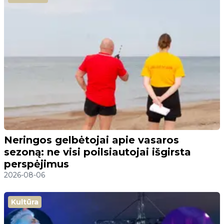
Neringos gelbėtojai apie vasaros
sezoną: ne visi poilsiautojai išgirsta
perspėjimus
2026-08-06
Kultūra