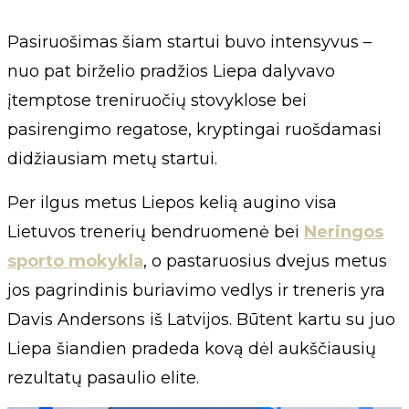
Pasiruošimas šiam startui buvo intensyvus –
nuo pat birželio pradžios Liepa dalyvavo
įtemptose treniruočių stovyklose bei
pasirengimo regatose, kryptingai ruošdamasi
didžiausiam metų startui.
Per ilgus metus Liepos kelią augino visa
Lietuvos trenerių bendruomenė bei
Neringos
sporto mokykla
, o pastaruosius dvejus metus
jos pagrindinis buriavimo vedlys ir treneris yra
Davis Andersons iš Latvijos. Būtent kartu su juo
Liepa šiandien pradeda kovą dėl aukščiausių
rezultatų pasaulio elite.