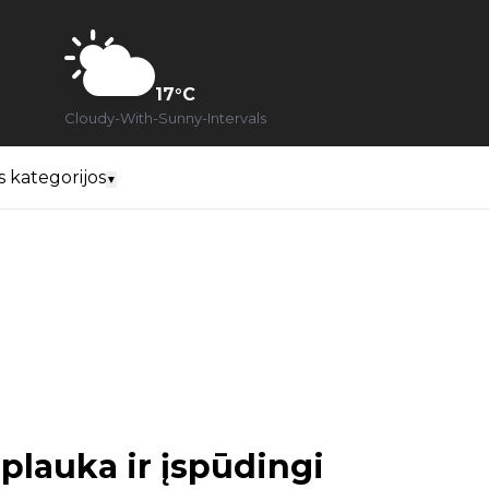
17
°C
Cloudy-With-Sunny-Intervals
s kategorijos
▼
plauka ir įspūdingi