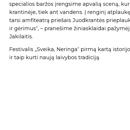
specialios baržos įrengsime apvalią sceną, kur
krantinėje, tiek ant vandens. Į renginį atplauk
tarsi amfiteatrą priešais Juodkrantės prieplauką
ir gėrimus“, – pranešime žiniasklaidai pažymė
Jakilaitis.
Festivalis „Sveika, Neringa“ pirmą kartą istorij
ir taip kurti naują laivybos tradiciją.