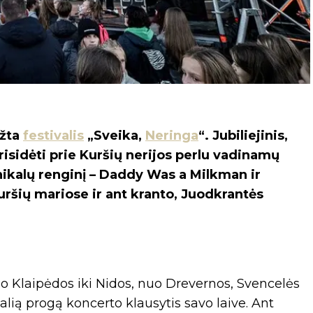
įžta
festivalis
„Sveika,
Neringa
“. Jubiliejinis,
risidėti prie Kuršių nerijos perlu vadinamų
unikalų renginį – Daddy Was a Milkman ir
ršių mariose ir ant kranto, Juodkrantės
nuo Klaipėdos iki Nidos, nuo Drevernos, Svencelės
kalią progą koncerto klausytis savo laive. Ant