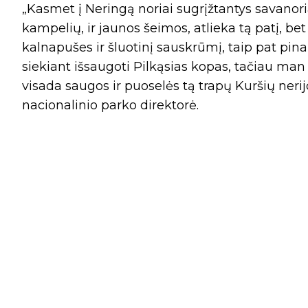
„Kasmet į Neringą noriai sugrįžtantys savanoriai
kampelių, ir jaunos šeimos, atlieka tą patį, be
kalnapušes ir šluotinį sauskrūmį, taip pat pin
siekiant išsaugoti Pilkąsias kopas, tačiau man 
visada saugos ir puoselės tą trapų Kuršių nerijo
nacionalinio parko direktorė.