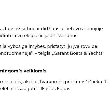
taps išskirtine ir didžiausia Lietuvos istorijoje
dinti laivų ekspozicija ant vandens.
 laivybos galimybes, pristatyti jų įvairovę bei
bendruomenėje“, – teigia „Garant Boats & Yachts“
smingomis veiklomis
os dalis, akcija „Tvarkomės prie jūros“ išlieka. Ji
lėti ir išsaugoti Pilkąsias kopas.