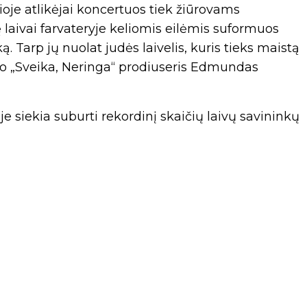
ioje atlikėjai koncertuos tiek žiūrovams
ę laivai farvateryje keliomis eilėmis suformuos
. Tarp jų nuolat judės laivelis, kuris tieks maistą
jo „Sveika, Neringa“ prodiuseris Edmundas
oje siekia suburti rekordinį skaičių laivų savininkų