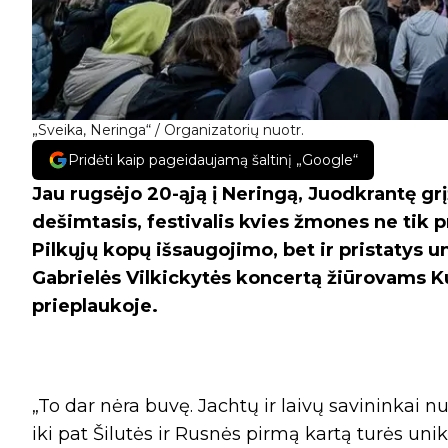
„Sveika, Neringa“ / Organizatorių nuotr.
Pridėti kaip pageidaujamą šaltinį „Google“
Jau rugsėjo 20-ąją į Neringą, Juodkrantę gr
dešimtasis, festivalis kvies žmones ne tik p
Pilkųjų kopų išsaugojimo, bet ir pristatys 
Gabrielės Vilkickytės koncertą žiūrovams Ku
prieplaukoje.
„To dar nėra buvę. Jachtų ir laivų savininkai 
iki pat Šilutės ir Rusnės pirmą kartą turės uni