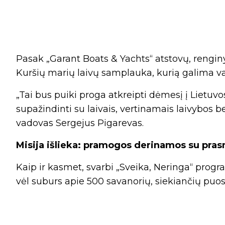
Pasak „Garant Boats & Yachts“ atstovų, renginys 
Kuršių marių laivų samplauka, kurią galima va
„Tai bus puiki proga atkreipti dėmesį į Lietuvos
supažindinti su laivais, vertinamais laivybos 
vadovas Sergejus Pigarevas.
Misija išlieka: pramogos derinamos su pra
Kaip ir kasmet, svarbi „Sveika, Neringa“ program
vėl suburs apie 500 savanorių, siekiančių puose