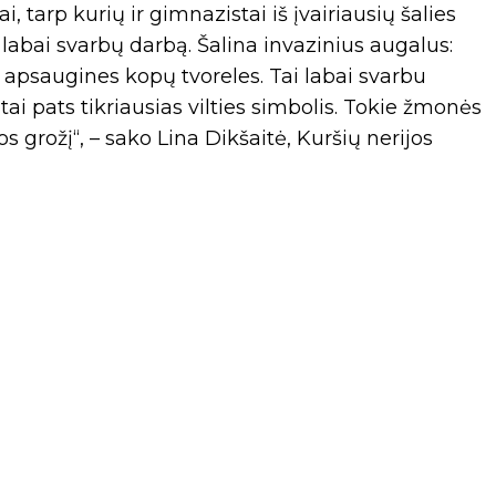
, tarp kurių ir gimnazistai iš įvairiausių šalies
t labai svarbų darbą. Šalina invazinius augalus:
a apsaugines kopų tvoreles. Tai labai svarbu
tai pats tikriausias vilties simbolis. Tokie žmonės
s grožį“, – sako Lina Dikšaitė, Kuršių nerijos