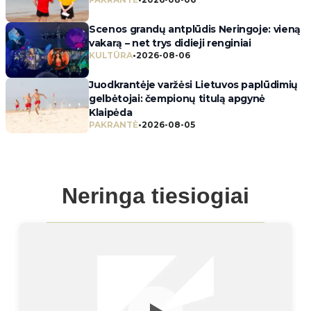
Scenos grandų antplūdis Neringoje: vieną
vakarą – net trys didieji renginiai
KULTŪRA
•
2026-08-06
Juodkrantėje varžėsi Lietuvos paplūdimių
gelbėtojai: čempionų titulą apgynė
Klaipėda
PAKRANTĖ
•
2026-08-05
Neringa tiesiogiai