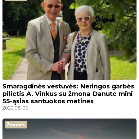
Smaragdinės vestuvės: Neringos garbės
pilietis A. Vinkus su žmona Danute mini
55-ąsias santuokos metines
2026-08-06
Žmonės