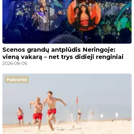
Scenos grandų antplūdis Neringoje:
vieną vakarą – net trys didieji renginiai
2026-08-06
Pakrantė