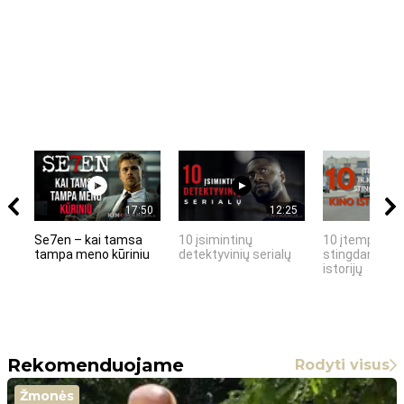
17:50
12:25
Se7en – kai tamsa
10 įsimintinų
10 įtemptų, k
tampa meno kūriniu
detektyvinių serialų
stingdančių k
istorijų
Rekomenduojame
Rodyti visus
Žmonės