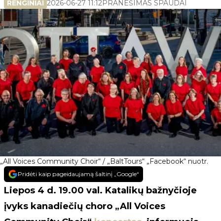
RENGINIAI
2026-06-27 11:12
PRANEŠIMAS SPAUDAI
„All Voices Community Choir“ / „BaltTours“ „Facebook“ nuotr.
Pridėti kaip pageidaujamą šaltinį „Google“
Liepos 4 d. 19.00 val. Katalikų bažnyčioje
įvyks kanadiečių choro „All Voices