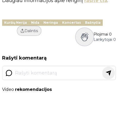
Daugiau informacijos apie renginį
rasite čia
.
Kuršių Nerija
Nida
Neringa
Koncertas
Bažnyčia
Dalintis
Plojimai
0
Lankytojai
0
Rašyti komentarą
Video
rekomendacijos