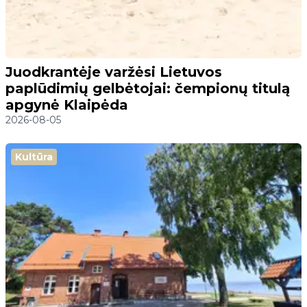
Juodkrantėje varžėsi Lietuvos
paplūdimių gelbėtojai: čempionų titulą
apgynė Klaipėda
2026-08-05
Kultūra