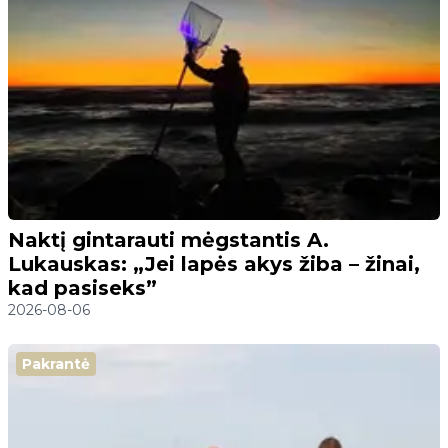
Naktį gintarauti mėgstantis A.
Lukauskas: „Jei lapės akys žiba – žinai,
kad pasiseks”
2026-08-06
Pakrantė