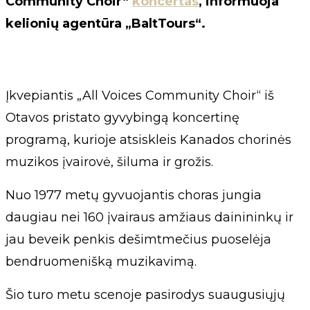
Community Choir“
koncertas
, informuoja
kelionių agentūra „BaltTours“.
Įkvepiantis „All Voices Community Choir“ iš
Otavos pristato gyvybingą koncertinę
programą, kurioje atsiskleis Kanados chorinės
muzikos įvairovė, šiluma ir grožis.
Nuo 1977 metų gyvuojantis choras jungia
daugiau nei 160 įvairaus amžiaus dainininkų ir
jau beveik penkis dešimtmečius puoselėja
bendruomenišką muzikavimą.
Šio turo metu scenoje pasirodys suaugusiųjų