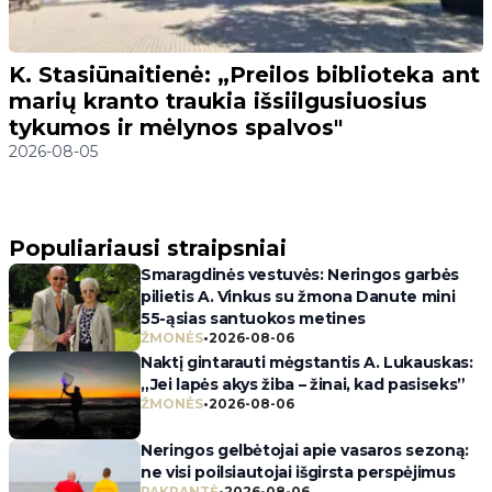
K. Stasiūnaitienė: „Preilos biblioteka ant
marių kranto traukia išsiilgusiuosius
tykumos ir mėlynos spalvos"
2026-08-05
Populiariausi straipsniai
Smaragdinės vestuvės: Neringos garbės
pilietis A. Vinkus su žmona Danute mini
55-ąsias santuokos metines
ŽMONĖS
•
2026-08-06
Naktį gintarauti mėgstantis A. Lukauskas:
„Jei lapės akys žiba – žinai, kad pasiseks”
ŽMONĖS
•
2026-08-06
Neringos gelbėtojai apie vasaros sezoną:
ne visi poilsiautojai išgirsta perspėjimus
PAKRANTĖ
•
2026-08-06