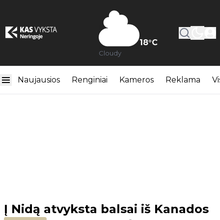
18
°C
Cloudy
Naujausios
Renginiai
Kameros
Reklama
Vi
Į Nidą atvyksta balsai iš Kanados