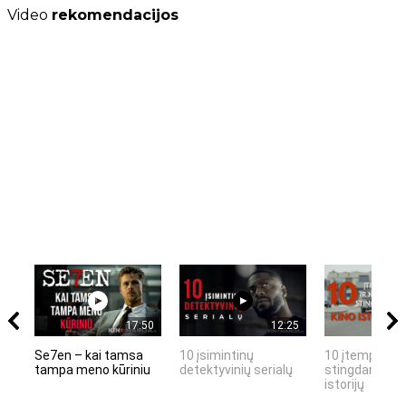
Video
rekomendacijos
17:50
12:25
Se7en – kai tamsa
10 įsimintinų
10 įtemptų, k
tampa meno kūriniu
detektyvinių serialų
stingdančių k
istorijų