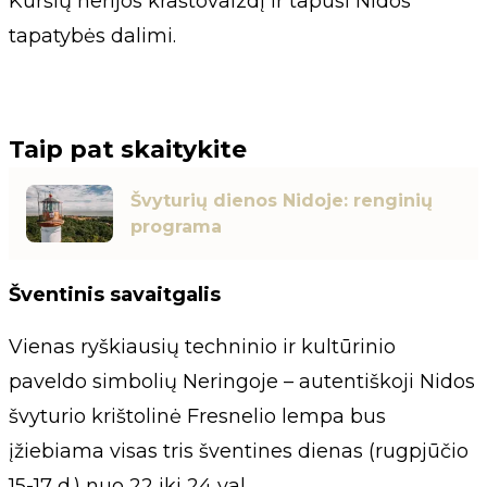
Kuršių nerijos kraštovaizdį ir tapusi Nidos
tapatybės dalimi.
Taip pat skaitykite
Švyturių dienos Nidoje: renginių
programa
Šventinis savaitgalis
Vienas ryškiausių techninio ir kultūrinio
paveldo simbolių Neringoje – autentiškoji Nidos
švyturio krištolinė Fresnelio lempa bus
įžiebiama visas tris šventines dienas (rugpjūčio
15-17 d.) nuo 22 iki 24 val.