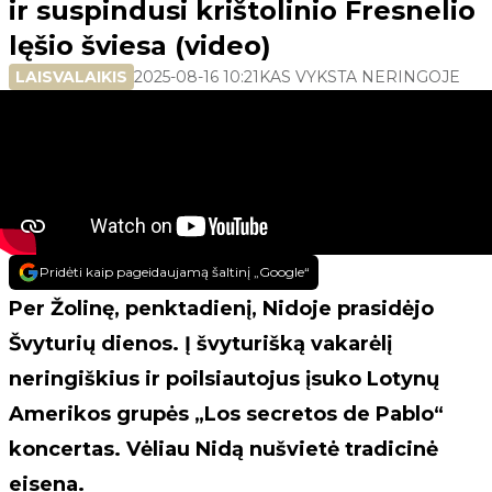
ir suspindusi krištolinio Fresnelio
lęšio šviesa (video)
LAISVALAIKIS
2025-08-16 10:21
KAS VYKSTA NERINGOJE
Pridėti kaip pageidaujamą šaltinį „Google“
Per Žolinę, penktadienį, Nidoje prasidėjo
Švyturių dienos. Į švyturišką vakarėlį
neringiškius ir poilsiautojus įsuko Lotynų
Amerikos grupės „Los secretos de Pablo“
koncertas. Vėliau Nidą nušvietė tradicinė
eisena.