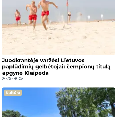
Juodkrantėje varžėsi Lietuvos
paplūdimių gelbėtojai: čempionų titulą
apgynė Klaipėda
2026-08-05
Kultūra