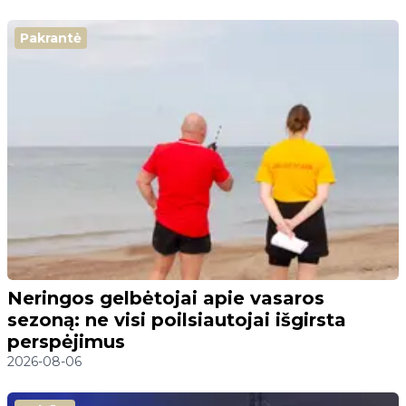
Pakrantė
Neringos gelbėtojai apie vasaros
sezoną: ne visi poilsiautojai išgirsta
perspėjimus
2026-08-06