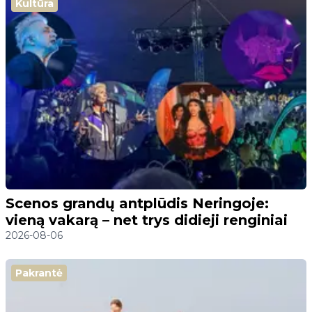
Kultūra
Scenos grandų antplūdis Neringoje:
vieną vakarą – net trys didieji renginiai
2026-08-06
Pakrantė