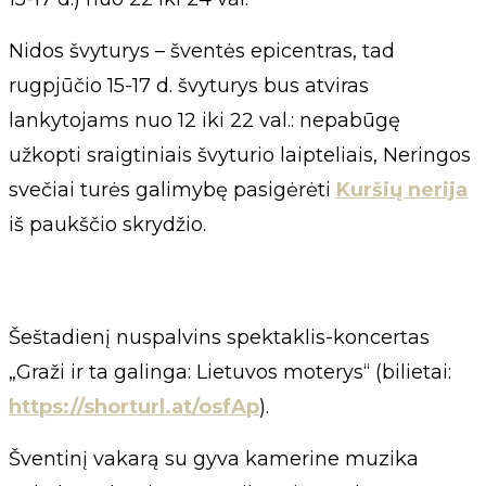
Nidos švyturys – šventės epicentras, tad
rugpjūčio 15-17 d. švyturys bus atviras
lankytojams nuo 12 iki 22 val.: nepabūgę
užkopti sraigtiniais švyturio laipteliais, Neringos
svečiai turės galimybę pasigėrėti
Kuršių nerija
iš paukščio skrydžio.
Šeštadienį nuspalvins spektaklis-koncertas
„Graži ir ta galinga: Lietuvos moterys“ (bilietai:
https://shorturl.at/osfAp
).
Šventinį vakarą su gyva kamerine muzika