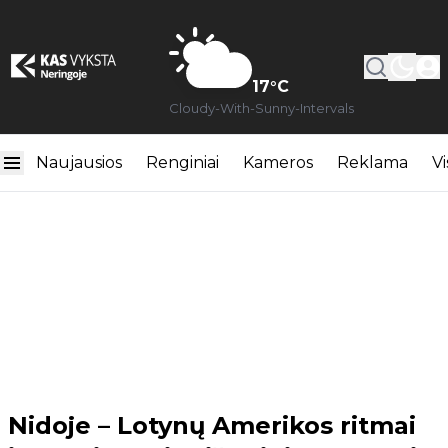
17
°C
Cloudy-With-Sunny-Intervals
Naujausios
Renginiai
Kameros
Reklama
Vi
Nidoje – Lotynų Amerikos ritmai