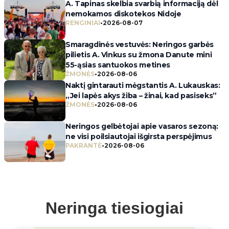
A. Tapinas skelbia svarbią informaciją dėl
nemokamos diskotekos Nidoje
RENGINIAI
•
2026-08-07
Smaragdinės vestuvės: Neringos garbės
pilietis A. Vinkus su žmona Danute mini
55-ąsias santuokos metines
ŽMONĖS
•
2026-08-06
Naktį gintarauti mėgstantis A. Lukauskas:
„Jei lapės akys žiba – žinai, kad pasiseks”
ŽMONĖS
•
2026-08-06
Neringos gelbėtojai apie vasaros sezoną:
ne visi poilsiautojai išgirsta perspėjimus
PAKRANTĖ
•
2026-08-06
Neringa tiesiogiai