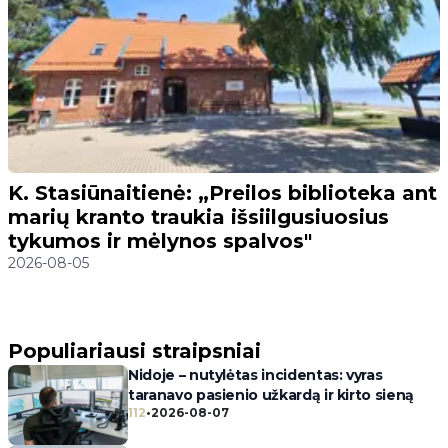
K. Stasiūnaitienė: „Preilos biblioteka ant
marių kranto traukia išsiilgusiuosius
tykumos ir mėlynos spalvos"
2026-08-05
Populiariausi straipsniai
Nidoje – nutylėtas incidentas: vyras
taranavo pasienio užkardą ir kirto sieną
112
•
2026-08-07