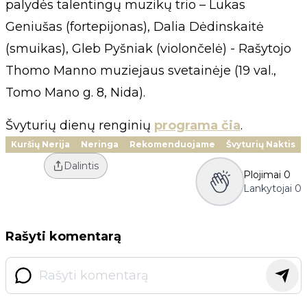
palydės talentingų muzikų trio – Lukas
Geniušas (fortepijonas), Dalia Dėdinskaitė
(smuikas), Gleb Pyšniak (violončelė) - Rašytojo
Thomo Manno muziejaus svetainėje (19 val.,
Tomo Mano g. 8, Nida).
Švyturių dienų renginių
programa čia
.
Kuršių Nerija
Neringa
Rekomenduojame
Švyturių Naktis
Dalintis
Plojimai
0
Lankytojai
0
Rašyti komentarą