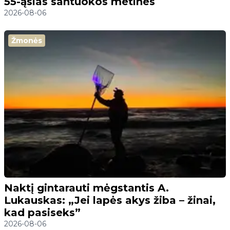
55-ąsias santuokos metines
2026-08-06
Žmonės
Naktį gintarauti mėgstantis A.
Lukauskas: „Jei lapės akys žiba – žinai,
kad pasiseks”
2026-08-06