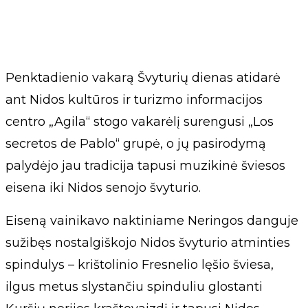
Penktadienio vakarą Švyturių dienas atidarė
ant Nidos kultūros ir turizmo informacijos
centro „Agila“ stogo vakarėlį surengusi „Los
secretos de Pablo“ grupė, o jų pasirodymą
palydėjo jau tradicija tapusi muzikinė šviesos
eisena iki Nidos senojo švyturio.
Eiseną vainikavo naktiniame Neringos danguje
sužibęs nostalgiškojo Nidos švyturio atminties
spindulys – krištolinio Fresnelio lęšio šviesa,
ilgus metus slystančiu spinduliu glostanti