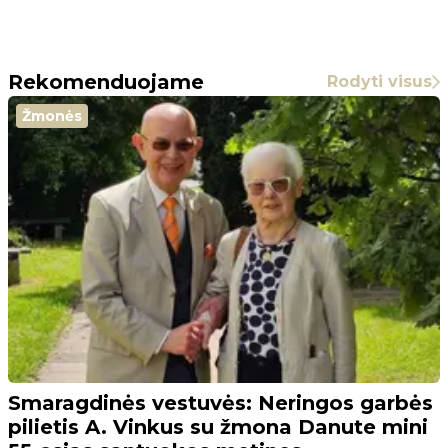
Rekomenduojame
Rodyti visus
Žmonės
Smaragdinės vestuvės: Neringos garbės
pilietis A. Vinkus su žmona Danute mini