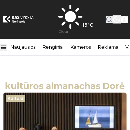
19
°C
Clear
Naujausios
Renginiai
Kameros
Reklama
Vi
kultūros almanachas Dorė
Kultūra