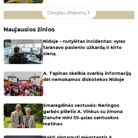
Daugiau straipsnių
Naujausios žinios
Nidoje – nutylėtas incidentas: vyras
taranavo pasienio užkardą ir kirto
sieną
A. Tapinas skelbia svarbią informaciją
dėl nemokamos diskotekos Nidoje
Smaragdinės vestuvės: Neringos
garbės pilietis A. Vinkus su žmona
Danute mini 55-ąsias santuokos
metines
Naktį gintarauti mėgstantis A.