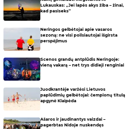
Lukauskas: „Jei lapės akys žiba – žinai,
kad pasiseks”
Neringos gelbėtojai apie vasaros
sezoną: ne visi poilsiautojai išgirsta
perspėjimus
Scenos grandų antplūdis Neringoje:
vieną vakarą – net trys didieji renginiai
Juodkrantėje varžėsi Lietuvos
paplūdimių gelbėtojai: čempionų titulą
apgynė Klaipėda
Ašaros ir jaudinantys vaizdai –
pagerbtas Nidoje nuskendęs