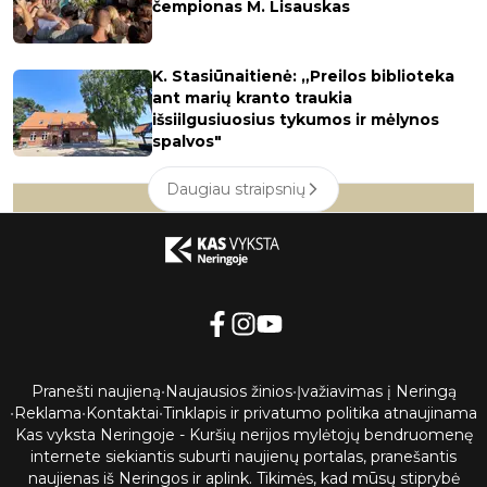
čempionas M. Lisauskas
K. Stasiūnaitienė: „Preilos biblioteka
ant marių kranto traukia
išsiilgusiuosius tykumos ir mėlynos
spalvos"
Daugiau straipsnių
Pranešti naujieną
•
Naujausios žinios
•
Įvažiavimas į Neringą
•
Reklama
•
Kontaktai
•
Tinklapis ir privatumo politika atnaujinama
Kas vyksta Neringoje - Kuršių nerijos mylėtojų bendruomenę
internete siekiantis suburti naujienų portalas, pranešantis
naujienas iš Neringos ir aplink. Tikimės, kad mūsų stiprybė