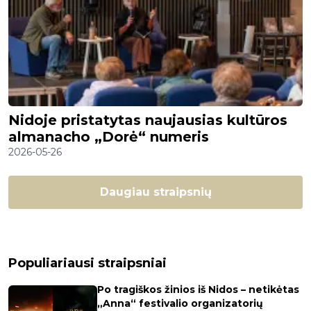
Nidoje pristatytas naujausias kultūros
almanacho „Dorė“ numeris
2026-05-26
Daugiau straipsnių
Populiariausi straipsniai
Po tragiškos žinios iš Nidos – netikėtas
„Anna“ festivalio organizatorių