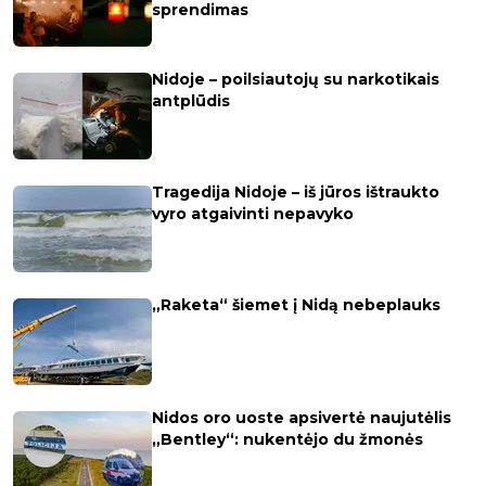
sprendimas
Nidoje – poilsiautojų su narkotikais
antplūdis
Tragedija Nidoje – iš jūros ištraukto
vyro atgaivinti nepavyko
„Raketa“ šiemet į Nidą nebeplauks
Nidos oro uoste apsivertė naujutėlis
„Bentley“: nukentėjo du žmonės