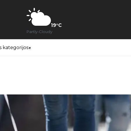
19
°C
Partly-Cloudy
s kategorijos
▼