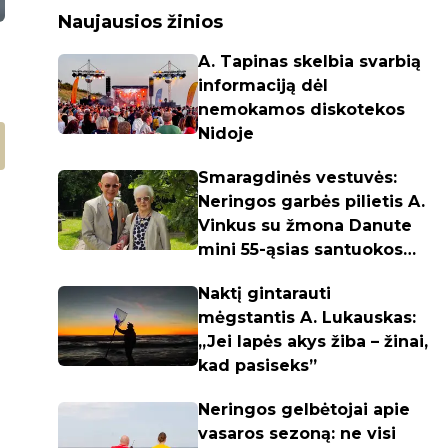
Naujausios žinios
A. Tapinas skelbia svarbią
informaciją dėl
nemokamos diskotekos
Nidoje
Smaragdinės vestuvės:
Neringos garbės pilietis A.
Vinkus su žmona Danute
mini 55-ąsias santuokos
metines
Naktį gintarauti
mėgstantis A. Lukauskas:
„Jei lapės akys žiba – žinai,
kad pasiseks”
Neringos gelbėtojai apie
vasaros sezoną: ne visi