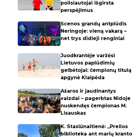
poilsiautojai išgirsta
perspėjimus
Scenos grandų antplūdis
Neringoje: vieną vakarą –
net trys didieji renginiai
Juodkrantėje varžėsi
Lietuvos paplūdimių
gelbėtojai: čempionų titulą
apgynė Klaipėda
Ašaros ir jaudinantys
vaizdai – pagerbtas Nidoje
nuskendęs čempionas M.
Lisauskas
K. Stasiūnaitienė: „Preilos
biblioteka ant marių kranto