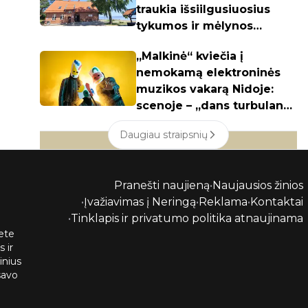
traukia išsiilgusiuosius
tykumos ir mėlynos
spalvos"
„Malkinė“ kviečia į
nemokamą elektroninės
muzikos vakarą Nidoje:
scenoje – „dans turbulans“
ir S. Slabačiauskas
Daugiau straipsnių
Pranešti naujieną
•
Naujausios žinios
•
Įvažiavimas į Neringą
•
Reklama
•
Kontaktai
•
Tinklapis ir privatumo politika atnaujinama
ete
 ir
inius
savo