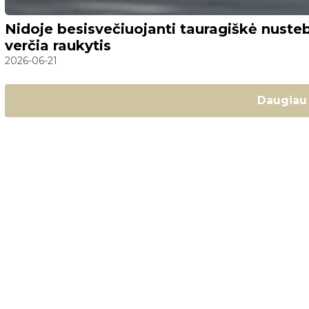
Nidoje besisvečiuojanti tauragiškė nusteb
verčia raukytis
2026-06-21
Daugiau 