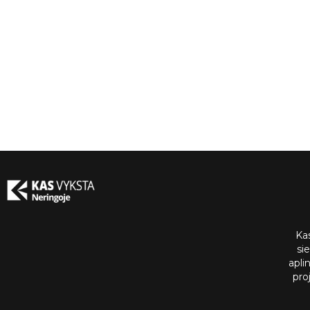
Ka
si
apli
pro