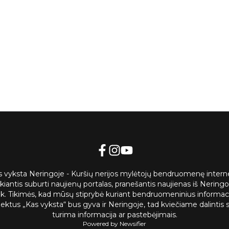
s vyksta Neringoje - Kuršių nerijos mylėtojų bendruomenę intern
ekiantis suburti naujienų portalas, pranešantis naujienas iš Neringos
nk. Tikimės, kad mūsų stiprybė kuriant bendruomeninius informac
jektus „Kas vyksta“ bus gyva ir Neringoje, tad kviečiame dalintis 
turima informacija ar pastebėjimais.
Powered by Newsifier