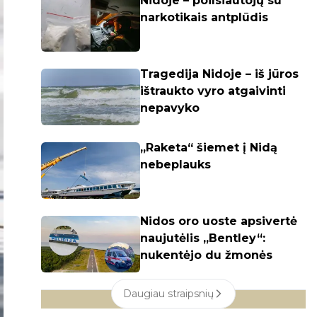
Nidoje – poilsiautojų su
narkotikais antplūdis
Tragedija Nidoje – iš jūros
ištraukto vyro atgaivinti
nepavyko
„Raketa“ šiemet į Nidą
nebeplauks
Nidos oro uoste apsivertė
naujutėlis „Bentley“:
nukentėjo du žmonės
Daugiau straipsnių