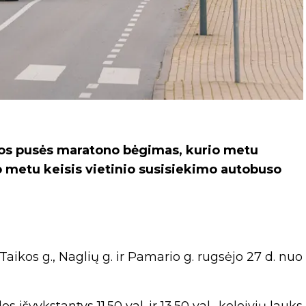
idos pusės maratono bėgimas, kurio metu
o metu keisis vietinio susisiekimo autobuso
kos g., Naglių g. ir Pamario g. rugsėjo 27 d. nuo