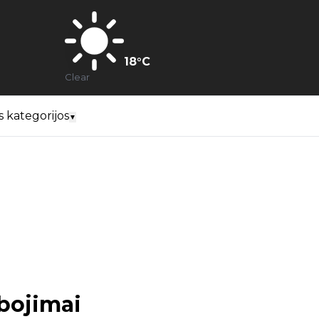
18
°C
Clear
s kategorijos
▼
bojimai