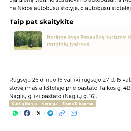
Šią dieną vietinio susisiekimo autobusai, iš Nidos
ne Nidos autobusų stotyje, o autobusų stotelėj
Taip pat skaitykite
Neringa švęs Pasaulinę turizmo 
renginių įvairovė
Rugsėjo 26 d. nuo 16 val. iki rugsėjo 27 d. 15 
stovėjimas aikštelėje prie pastato Taikos g. 4B 
Naglių g. iki pastato (Naglių g. 16).
Kuršių Nerija
Neringa
Eismo Ribojimai