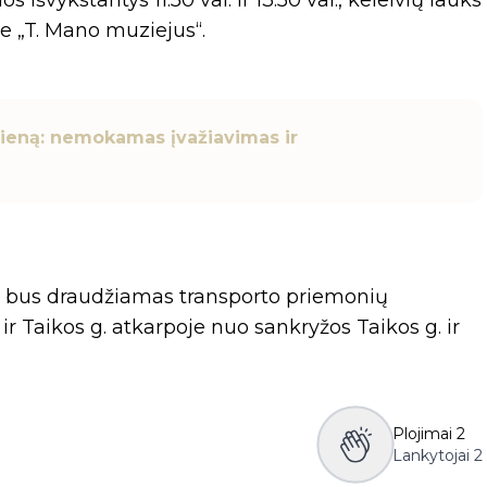
 išvykstantys 11.50 val. ir 13.50 val., keleivių lauks
e „T. Mano muziejus“.
dieną: nemokamas įvažiavimas ir
val. bus draudžiamas transporto priemonių
ir Taikos g. atkarpoje nuo sankryžos Taikos g. ir
Plojimai
2
Lankytojai
2