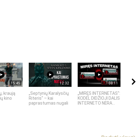
15:45
12:32
08:11
, kraują
„Septynių Karalysčių
„MIRĘS INTERNETAS“:
5 SE
ų kino
Riteris" – kai
KODĖL DIDŽIOJI DALIS
TECH
paprastumas nugali
INTERNETO NĖRA...
KURIŲ