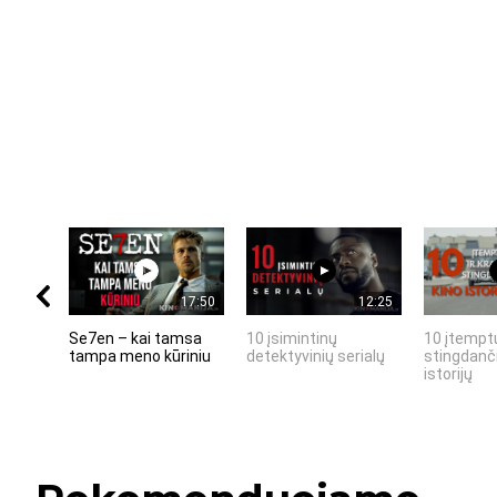
17:50
12:25
Se7en – kai tamsa
10 įsimintinų
10 įtemptų
tampa meno kūriniu
detektyvinių serialų
stingdanči
istorijų