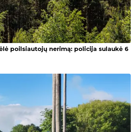
lė poilsiautojų nerimą: policija sulaukė 6