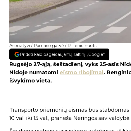
Asociatyvi / Pamario gatvė / R. Tenio nuotr.
Pridėti kaip pageidaujamą šaltinį „Google“
Rugsėjo 27-ąją, šeštadienį, vyks 25-asis N
Nidoje numatomi
eismo ribojimai
. Rengini
išvykimo vieta.
Transporto priemonių eismas bus stabdomas Tai
10 val. iki 15 val., praneša Neringos savivaldybė.