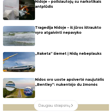
Nidoje – poilsiautojų su narkotikais
antplūdis
Tragedija Nidoje – iš jūros ištraukto
vyro atgaivinti nepavyko
„Raketa“ šiemet į Nidą nebeplauks
Nidos oro uoste apsivertė naujutėlis
„Bentley“: nukentėjo du žmonės
Daugiau straipsnių