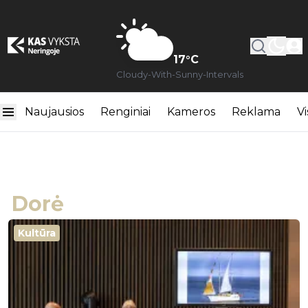
17
°C
Cloudy-With-Sunny-Intervals
Naujausios
Renginiai
Kameros
Reklama
Vi
Dorė
Kultūra