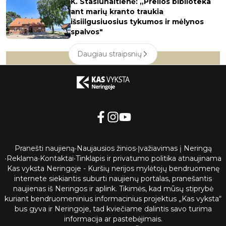
K. Stasiūnaitienė: „Preilos biblioteka
ant marių kranto traukia
išsiilgusiuosius tykumos ir mėlynos
spalvos"
Daugiau straipsnių
Pranešti naujieną
•
Naujausios žinios
•
Įvažiavimas į Neringą
•
Reklama
•
Kontaktai
•
Tinklapis ir privatumo politika atnaujinama
Kas vyksta Neringoje - Kuršių nerijos mylėtojų bendruomenę
internete siekiantis suburti naujienų portalas, pranešantis
naujienas iš Neringos ir aplink. Tikimės, kad mūsų stiprybė
kuriant bendruomeninius informacinius projektus „Kas vyksta“
bus gyva ir Neringoje, tad kviečiame dalintis savo turima
informacija ar pastebėjimais.