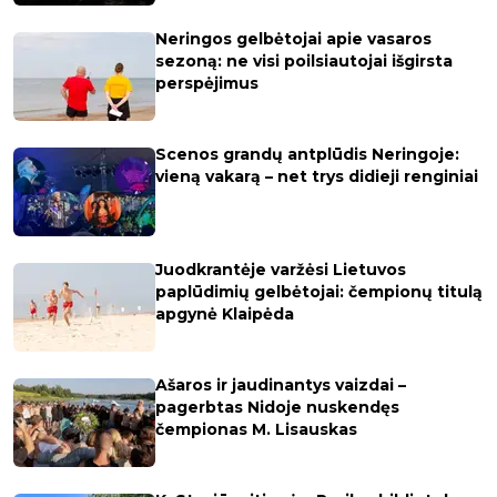
Neringos gelbėtojai apie vasaros
sezoną: ne visi poilsiautojai išgirsta
perspėjimus
Scenos grandų antplūdis Neringoje:
vieną vakarą – net trys didieji renginiai
Juodkrantėje varžėsi Lietuvos
paplūdimių gelbėtojai: čempionų titulą
apgynė Klaipėda
Ašaros ir jaudinantys vaizdai –
pagerbtas Nidoje nuskendęs
čempionas M. Lisauskas