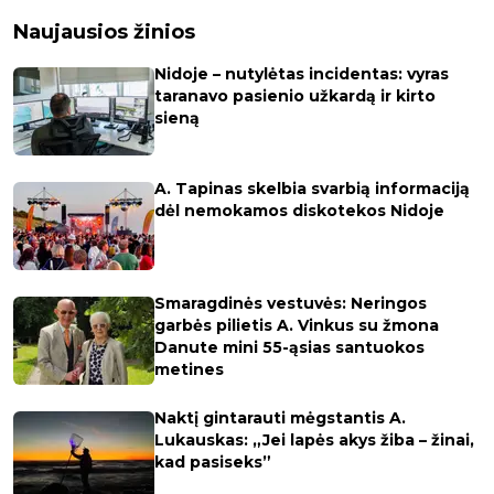
Naujausios žinios
Nidoje – nutylėtas incidentas: vyras
taranavo pasienio užkardą ir kirto
sieną
A. Tapinas skelbia svarbią informaciją
dėl nemokamos diskotekos Nidoje
Smaragdinės vestuvės: Neringos
garbės pilietis A. Vinkus su žmona
Danute mini 55-ąsias santuokos
metines
Naktį gintarauti mėgstantis A.
Lukauskas: „Jei lapės akys žiba – žinai,
kad pasiseks”