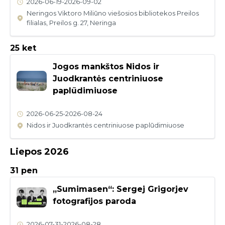
2026-06-19
-
2026-09-02
Neringos Viktoro Miliūno viešosios bibliotekos Preilos
filialas, Preilos g. 27, Neringa
25 ket
Jogos mankštos Nidos ir
Juodkrantės centriniuose
paplūdimiuose
2026-06-25
-
2026-08-24
Nidos ir Juodkrantės centriniuose paplūdimiuose
Liepos 2026
31 pen
„Sumimasen“: Sergej Grigorjev
fotografijos paroda
2026-07-31
-
2026-08-28