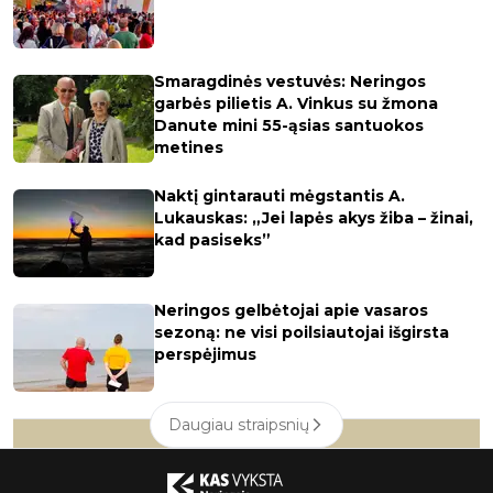
Smaragdinės vestuvės: Neringos
garbės pilietis A. Vinkus su žmona
Danute mini 55-ąsias santuokos
metines
Naktį gintarauti mėgstantis A.
Lukauskas: „Jei lapės akys žiba – žinai,
kad pasiseks”
Neringos gelbėtojai apie vasaros
sezoną: ne visi poilsiautojai išgirsta
perspėjimus
Daugiau straipsnių