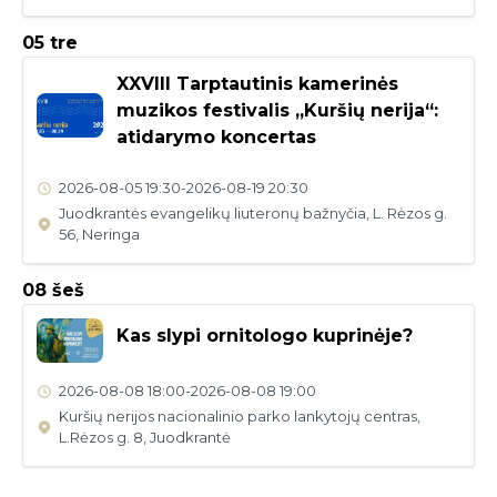
05 tre
XXVIII Tarptautinis kamerinės
muzikos festivalis „Kuršių nerija“:
atidarymo koncertas
2026-08-05
19:30
-
2026-08-19
20:30
Juodkrantės evangelikų liuteronų bažnyčia, L. Rėzos g.
56, Neringa
08 šeš
Kas slypi ornitologo kuprinėje?
2026-08-08
18:00
-
2026-08-08
19:00
Kuršių nerijos nacionalinio parko lankytojų centras,
L.Rėzos g. 8, Juodkrantė