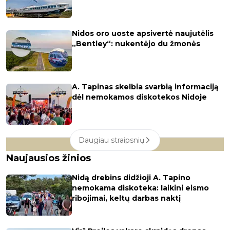
Nidos oro uoste apsivertė naujutėlis
„Bentley“: nukentėjo du žmonės
A. Tapinas skelbia svarbią informaciją
dėl nemokamos diskotekos Nidoje
Daugiau straipsnių
Naujausios žinios
Nidą drebins didžioji A. Tapino
nemokama diskoteka: laikini eismo
ribojimai, keltų darbas naktį