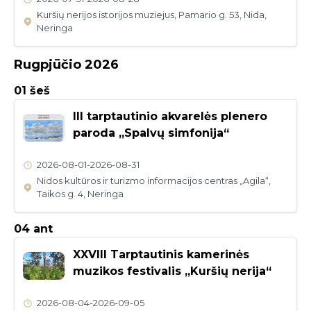
Kuršių nerijos istorijos muziejus, Pamario g. 53, Nida,
Neringa
Rugpjūčio 2026
01 šeš
III tarptautinio akvarelės plenero
paroda „Spalvų simfonija“
2026-08-01
-
2026-08-31
Nidos kultūros ir turizmo informacijos centras „Agila“,
Taikos g. 4, Neringa
04 ant
XXVIII Tarptautinis kamerinės
muzikos festivalis „Kuršių nerija“
2026-08-04
-
2026-09-05