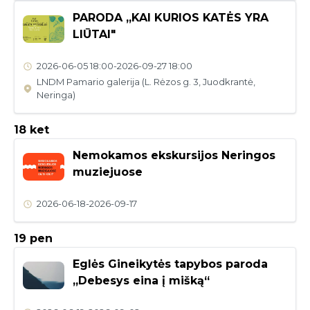
PARODA ,,KAI KURIOS KATĖS YRA
LIŪTAI"
2026-06-05
18:00
-
2026-09-27
18:00
LNDM Pamario galerija (L. Rėzos g. 3, Juodkrantė,
Neringa)
18 ket
Nemokamos ekskursijos Neringos
muziejuose
2026-06-18
-
2026-09-17
19 pen
Eglės Gineikytės tapybos paroda
„Debesys eina į mišką“