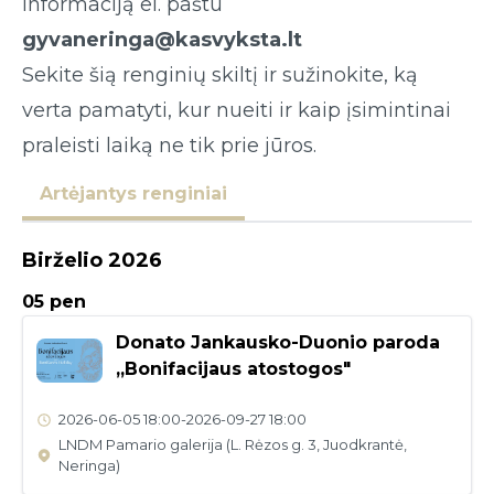
informaciją el. paštu
gyvaneringa@kasvyksta.lt
Sekite šią renginių skiltį ir sužinokite, ką
verta pamatyti, kur nueiti ir kaip įsimintinai
praleisti laiką ne tik prie jūros.
Artėjantys renginiai
Birželio 2026
05 pen
Donato Jankausko-Duonio paroda
,,Bonifacijaus atostogos"
2026-06-05
18:00
-
2026-09-27
18:00
LNDM Pamario galerija (L. Rėzos g. 3, Juodkrantė,
Neringa)