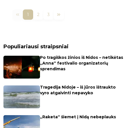
1
2
3
Populiariausi straipsniai
Po tragiškos žinios iš Nidos – netikėtas
„Anna“ festivalio organizatorių
sprendimas
Tragedija Nidoje – iš jūros ištraukto
vyro atgaivinti nepavyko
„Raketa“ šiemet į Nidą nebeplauks