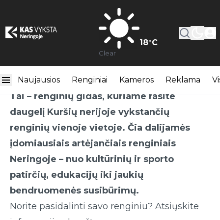
18
°C
Clear
Artėjantys renginiai Neringoje
Naujausios
Renginiai
Kameros
Reklama
Vi
Tai – renginių gidas, kuriame rasite
daugelį Kuršių nerijoje vykstančių
renginių vienoje vietoje. Čia dalijamės
įdomiausiais artėjančiais renginiais
Neringoje – nuo kultūrinių ir sporto
patirčių, edukacijų iki jaukių
bendruomenės susibūrimų.
Norite pasidalinti savo renginiu? Atsiųskite