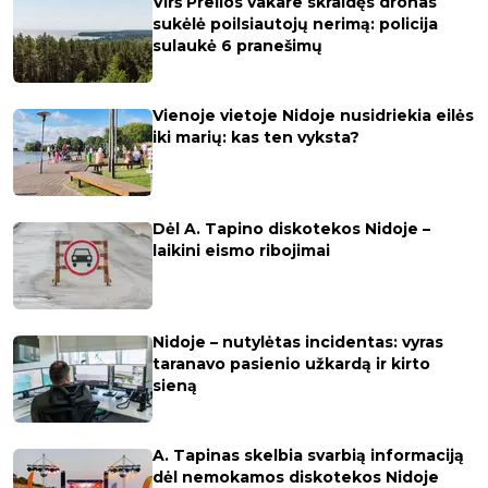
Virš Preilos vakare skraidęs dronas
sukėlė poilsiautojų nerimą: policija
sulaukė 6 pranešimų
Vienoje vietoje Nidoje nusidriekia eilės
iki marių: kas ten vyksta?
Dėl A. Tapino diskotekos Nidoje –
laikini eismo ribojimai
Nidoje – nutylėtas incidentas: vyras
taranavo pasienio užkardą ir kirto
sieną
A. Tapinas skelbia svarbią informaciją
dėl nemokamos diskotekos Nidoje