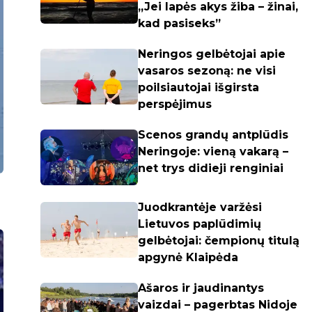
„Jei lapės akys žiba – žinai,
kad pasiseks”
Neringos gelbėtojai apie
vasaros sezoną: ne visi
poilsiautojai išgirsta
perspėjimus
Scenos grandų antplūdis
Neringoje: vieną vakarą –
net trys didieji renginiai
Juodkrantėje varžėsi
Lietuvos paplūdimių
gelbėtojai: čempionų titulą
apgynė Klaipėda
Ašaros ir jaudinantys
vaizdai – pagerbtas Nidoje