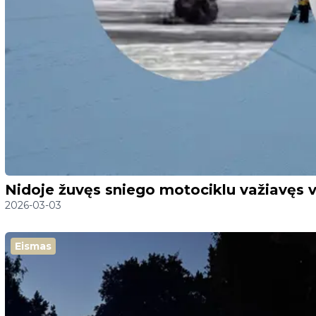
Nidoje žuvęs sniego motociklu važiavęs 
2026-03-03
Eismas