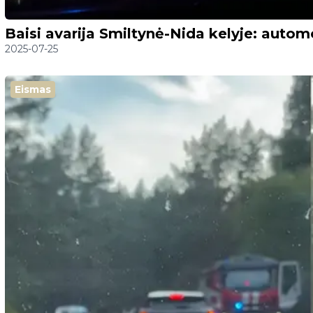
Baisi avarija Smiltynė-Nida kelyje: automob
2025-07-25
Eismas