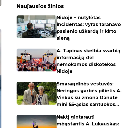
Naujausios žinios
Nidoje – nutylėtas
incidentas: vyras taranavo
pasienio užkardą ir kirto
sieną
A. Tapinas skelbia svarbią
informaciją dėl
nemokamos diskotekos
Nidoje
Smaragdinės vestuvės:
Neringos garbės pilietis A.
Vinkus su žmona Danute
mini 55-ąsias santuokos
metines
Naktį gintarauti
mėgstantis A. Lukauskas: