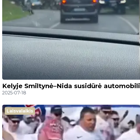
Kelyje Smiltynė–Nida susidūrė automobili
2025-07-18
Laisvalaikis