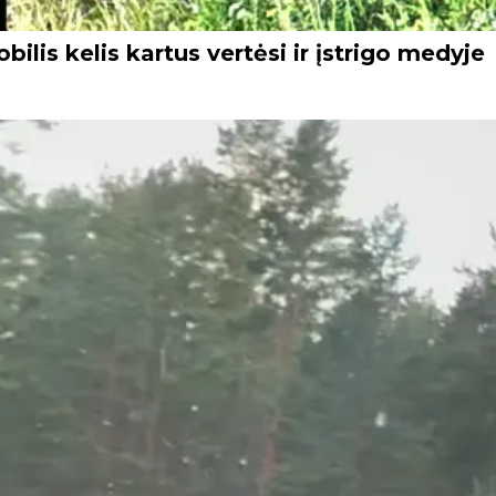
ilis kelis kartus vertėsi ir įstrigo medyje