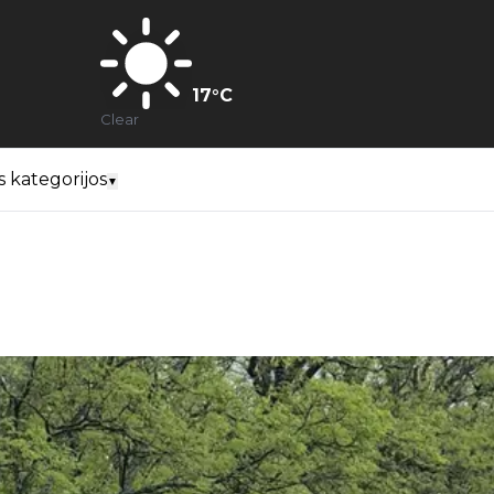
17
°C
Clear
s kategorijos
▼