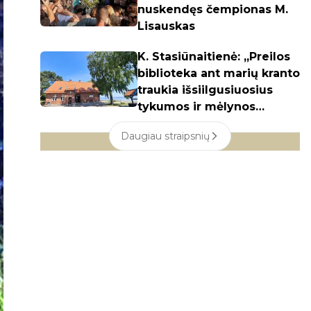
nuskendęs čempionas M.
Lisauskas
K. Stasiūnaitienė: „Preilos
biblioteka ant marių kranto
traukia išsiilgusiuosius
tykumos ir mėlynos
spalvos"
Daugiau straipsnių