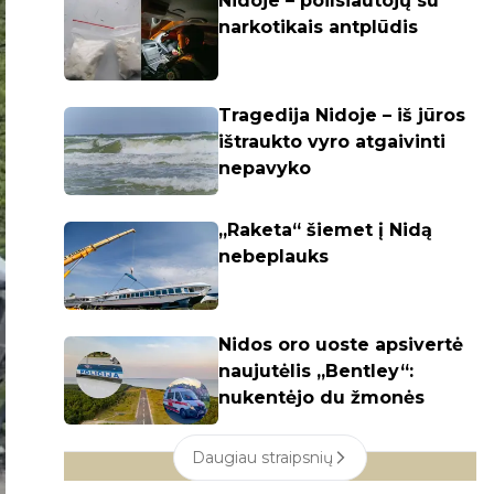
Nidoje – poilsiautojų su
narkotikais antplūdis
Tragedija Nidoje – iš jūros
ištraukto vyro atgaivinti
nepavyko
„Raketa“ šiemet į Nidą
nebeplauks
Nidos oro uoste apsivertė
naujutėlis „Bentley“:
nukentėjo du žmonės
Daugiau straipsnių