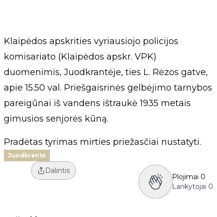
Klaipėdos apskrities vyriausiojo policijos
komisariato (Klaipėdos apskr. VPK)
duomenimis, Juodkrantėje, ties L. Rėzos gatve,
apie 15.50 val. Priešgaisrinės gelbėjimo tarnybos
pareigūnai iš vandens ištraukė 1935 metais
gimusios senjorės kūną.
Pradėtas tyrimas mirties priežasčiai nustatyti.
Juodkrantė
Dalintis
Plojimai
0
Lankytojai
0