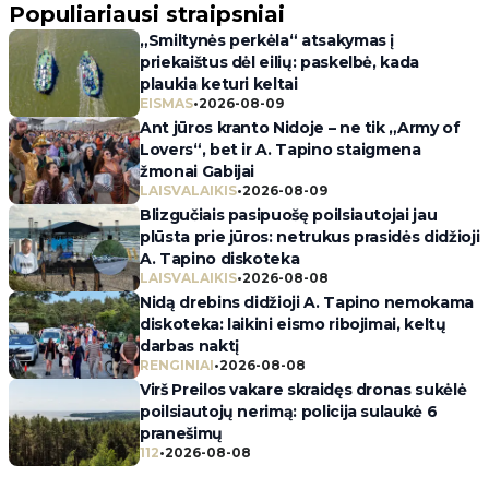
Populiariausi straipsniai
„Smiltynės perkėla“ atsakymas į
priekaištus dėl eilių: paskelbė, kada
plaukia keturi keltai
EISMAS
•
2026-08-09
Ant jūros kranto Nidoje – ne tik „Army of
Lovers“, bet ir A. Tapino staigmena
žmonai Gabijai
LAISVALAIKIS
•
2026-08-09
Blizgučiais pasipuošę poilsiautojai jau
plūsta prie jūros: netrukus prasidės didžioji
A. Tapino diskoteka
LAISVALAIKIS
•
2026-08-08
Nidą drebins didžioji A. Tapino nemokama
diskoteka: laikini eismo ribojimai, keltų
darbas naktį
RENGINIAI
•
2026-08-08
Virš Preilos vakare skraidęs dronas sukėlė
poilsiautojų nerimą: policija sulaukė 6
pranešimų
112
•
2026-08-08