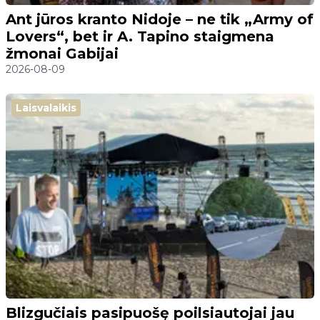
Ant jūros kranto Nidoje – ne tik „Army of
Lovers“, bet ir A. Tapino staigmena
žmonai Gabijai
2026-08-09
Laisvalaikis
Blizgučiais pasipuošę poilsiautojai jau