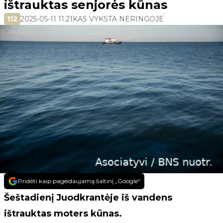
ištrauktas senjorės kūnas
112
2025-05-11 11:21
KAS VYKSTA NERINGOJE
Pridėti kaip pageidaujamą šaltinį „Google“
Šeštadienį Juodkrantėje iš vandens
ištrauktas moters kūnas.