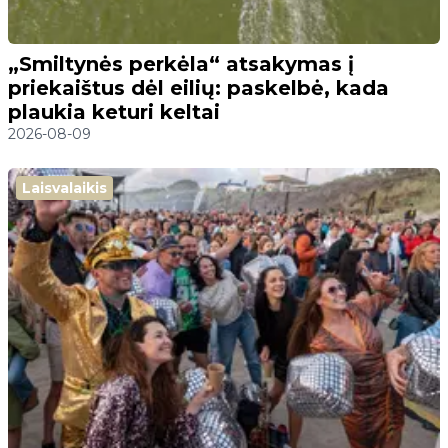
„Smiltynės perkėla“ atsakymas į
priekaištus dėl eilių: paskelbė, kada
plaukia keturi keltai
2026-08-09
Laisvalaikis