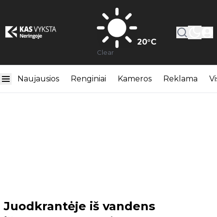
20
°C
Clear
Naujausios
Renginiai
Kameros
Reklama
Vi
Juodkrantėje iš vandens