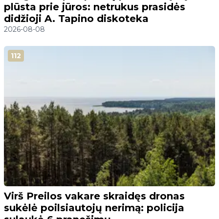
plūsta prie jūros: netrukus prasidės
didžioji A. Tapino diskoteka
2026-08-08
112
Virš Preilos vakare skraidęs dronas
sukėlė poilsiautojų nerimą: policija