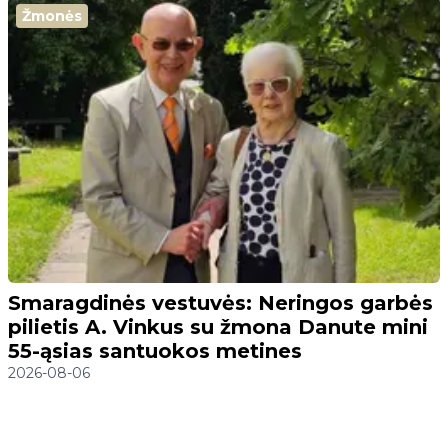
Žmonės
Smaragdinės vestuvės: Neringos garbės
pilietis A. Vinkus su žmona Danute mini
55-ąsias santuokos metines
2026-08-06