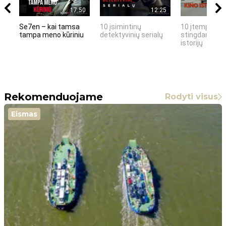
17:50
12:25
Se7en – kai tamsa
10 įsimintinų
10 įtemptų, k
tampa meno kūriniu
detektyvinių serialų
stingdančių k
istorijų
Rekomenduojame
Rodyti visus
Eismas