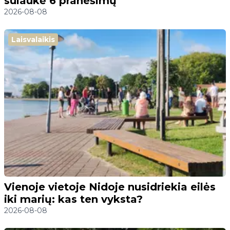
sulaukė 6 pranešimų
2026-08-08
Laisvalaikis
Vienoje vietoje Nidoje nusidriekia eilės
iki marių: kas ten vyksta?
2026-08-08