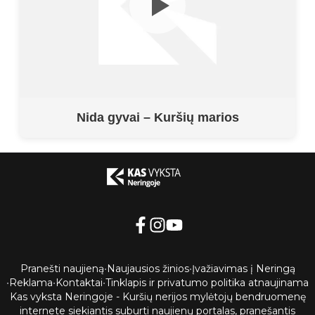
Nida gyvai – Kuršių marios
Pranešti naujieną
•
Naujausios žinios
•
Įvažiavimas į Neringą
•
Reklama
•
Kontaktai
•
Tinklapis ir privatumo politika atnaujinama
Kas vyksta Neringoje - Kuršių nerijos mylėtojų bendruomenę
internete siekiantis suburti naujienų portalas, pranešantis