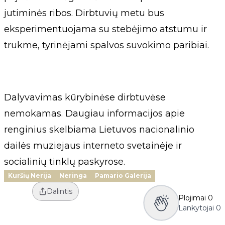
jutiminės ribos. Dirbtuvių metu bus
eksperimentuojama su stebėjimo atstumu ir
trukme, tyrinėjami spalvos suvokimo paribiai.
Dalyvavimas kūrybinėse dirbtuvėse
nemokamas. Daugiau informacijos apie
renginius skelbiama Lietuvos nacionalinio
dailės muziejaus interneto svetainėje ir
socialinių tinklų paskyrose.
Kuršių Nerija
Neringa
Pamario Galerija
Dalintis
Plojimai
0
Lankytojai
0