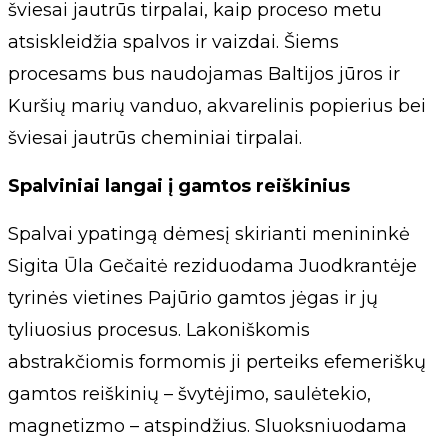
šviesai jautrūs tirpalai, kaip proceso metu
atsiskleidžia spalvos ir vaizdai. Šiems
procesams bus naudojamas Baltijos jūros ir
Kuršių marių vanduo, akvarelinis popierius bei
šviesai jautrūs cheminiai tirpalai.
Spalviniai langai į gamtos reiškinius
Spalvai ypatingą dėmesį skirianti menininkė
Sigita Ūla Gečaitė reziduodama Juodkrantėje
tyrinės vietines Pajūrio gamtos jėgas ir jų
tyliuosius procesus. Lakoniškomis
abstrakčiomis formomis ji perteiks efemeriškų
gamtos reiškinių – švytėjimo, saulėtekio,
magnetizmo – atspindžius. Sluoksniuodama