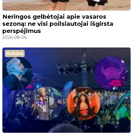
Neringos gelbėtojai apie vasaros
sezoną: ne visi poilsiautojai išgirsta
perspėjimus
2026-08-06
Kultūra