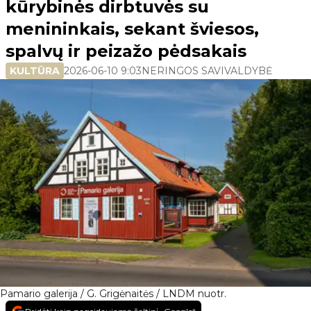
kūrybinės dirbtuvės su
menininkais, sekant šviesos,
spalvų ir peizažo pėdsakais
KULTŪRA
2026-06-10 9:03
NERINGOS SAVIVALDYBĖ
Pamario galerija / G. Grigėnaitės / LNDM nuotr.