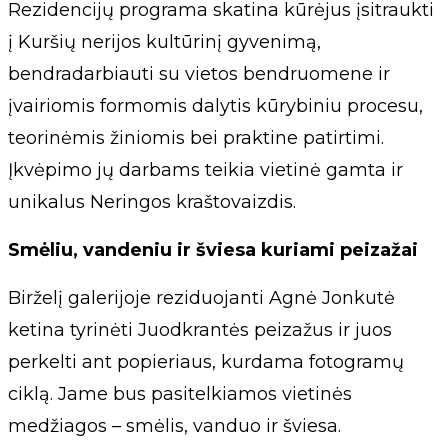
Rezidencijų programa skatina kūrėjus įsitraukti
į Kuršių nerijos kultūrinį gyvenimą,
bendradarbiauti su vietos bendruomene ir
įvairiomis formomis dalytis kūrybiniu procesu,
teorinėmis žiniomis bei praktine patirtimi.
Įkvėpimo jų darbams teikia vietinė gamta ir
unikalus Neringos kraštovaizdis.
Smėliu, vandeniu ir šviesa kuriami peizažai
Birželį galerijoje reziduojanti Agnė Jonkutė
ketina tyrinėti Juodkrantės peizažus ir juos
perkelti ant popieriaus, kurdama fotogramų
ciklą. Jame bus pasitelkiamos vietinės
medžiagos – smėlis, vanduo ir šviesa.