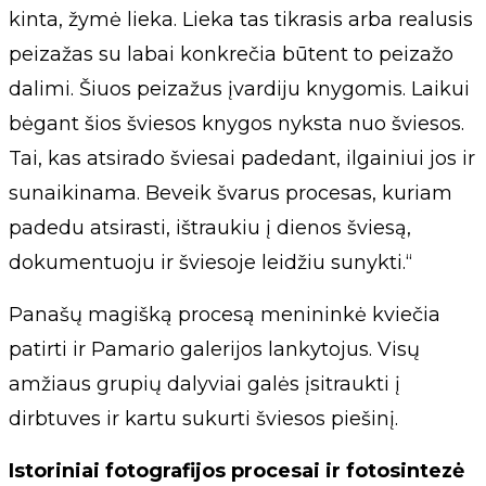
kinta, žymė lieka. Lieka tas tikrasis arba realusis
peizažas su labai konkrečia būtent to peizažo
dalimi. Šiuos peizažus įvardiju knygomis. Laikui
bėgant šios šviesos knygos nyksta nuo šviesos.
Tai, kas atsirado šviesai padedant, ilgainiui jos ir
sunaikinama. Beveik švarus procesas, kuriam
padedu atsirasti, ištraukiu į dienos šviesą,
dokumentuoju ir šviesoje leidžiu sunykti.“
Panašų magišką procesą menininkė kviečia
patirti ir Pamario galerijos lankytojus. Visų
amžiaus grupių dalyviai galės įsitraukti į
dirbtuves ir kartu sukurti šviesos piešinį.
Istoriniai fotografijos procesai ir fotosintezė