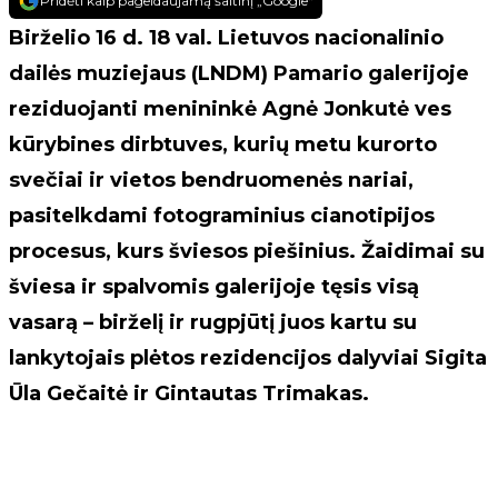
Pridėti kaip pageidaujamą šaltinį „Google“
Birželio 16 d. 18 val. Lietuvos nacionalinio
dailės muziejaus (LNDM) Pamario galerijoje
reziduojanti menininkė Agnė Jonkutė ves
kūrybines dirbtuves, kurių metu kurorto
svečiai ir vietos bendruomenės nariai,
pasitelkdami fotograminius cianotipijos
procesus, kurs šviesos piešinius. Žaidimai su
šviesa ir spalvomis galerijoje tęsis visą
vasarą – birželį ir rugpjūtį juos kartu su
lankytojais plėtos rezidencijos dalyviai Sigita
Ūla Gečaitė ir Gintautas Trimakas.