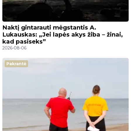
Naktį gintarauti mėgstantis A.
Lukauskas: „Jei lapės akys žiba – žinai,
kad pasiseks”
2026-08-06
Pakrantė