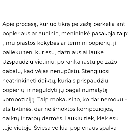
Apie procesą, kuriuo tikrą peizažą perkelia ant
popieriaus ar audinio, menininkė pasakoja taip:
„Imu prastos kokybės ar terminį popierių, jį
palieku ten, kur esu, dažniausiai lauke.
Užspaudžiu vietiniu, po ranka rastu peizažo
gabalu, kad vėjas nenupūstų. Stengiuosi
neatrinkinėti daiktų, kuriais prispaudžiu
popierių, ir neguldyti jų pagal numatytą
kompoziciją. Taip mokausi to, ko dar nemoku –
atsitiktinės, dar neišmoktos kompozicijos,
daiktų ir tarpų dermės. Laukiu tiek, kiek esu
toje vietoje. Šviesa veikia: popieriaus spalva