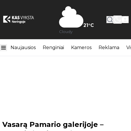
21
°C
Cloudy
Naujausios
Renginiai
Kameros
Reklama
Vi
Vasarą Pamario galerijoje –