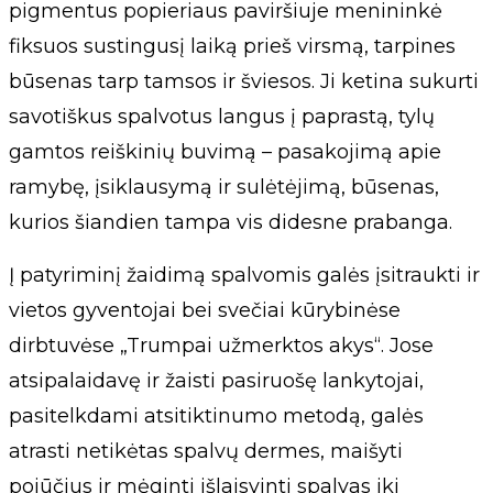
pigmentus popieriaus paviršiuje menininkė
fiksuos sustingusį laiką prieš virsmą, tarpines
būsenas tarp tamsos ir šviesos. Ji ketina sukurti
savotiškus spalvotus langus į paprastą, tylų
gamtos reiškinių buvimą – pasakojimą apie
ramybę, įsiklausymą ir sulėtėjimą, būsenas,
kurios šiandien tampa vis didesne prabanga.
Į patyriminį žaidimą spalvomis galės įsitraukti ir
vietos gyventojai bei svečiai kūrybinėse
dirbtuvėse „Trumpai užmerktos akys“. Jose
atsipalaidavę ir žaisti pasiruošę lankytojai,
pasitelkdami atsitiktinumo metodą, galės
atrasti netikėtas spalvų dermes, maišyti
pojūčius ir mėginti išlaisvinti spalvas iki