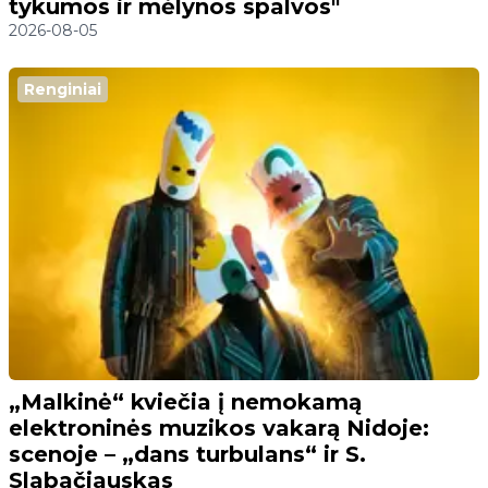
tykumos ir mėlynos spalvos"
2026-08-05
Renginiai
„Malkinė“ kviečia į nemokamą
elektroninės muzikos vakarą Nidoje:
scenoje – „dans turbulans“ ir S.
Slabačiauskas