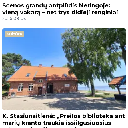
Scenos grandų antplūdis Neringoje:
vieną vakarą – net trys didieji renginiai
2026-08-06
Kultūra
K. Stasiūnaitienė: „Preilos biblioteka ant
marių kranto traukia išsiilgusiuosius