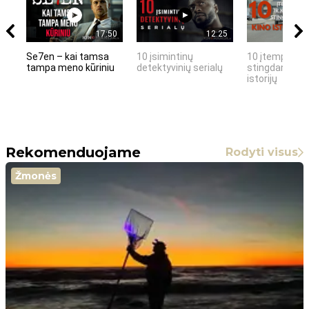
17:50
12:25
Se7en – kai tamsa
10 įsimintinų
10 įtemptų, k
tampa meno kūriniu
detektyvinių serialų
stingdančių k
istorijų
Rekomenduojame
Rodyti visus
Žmonės