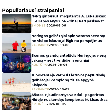
Populiariausi straipsniai
Naktį gintarauti mėgstantis A. Lukauskas:
„Jei lapės akys žiba – žinai, kad pasiseks”
ŽMONĖS
•
2026-08-06
Neringos gelbėtojai apie vasaros sezoną:
ne visi poilsiautojai išgirsta perspėjimus
PAKRANTĖ
•
2026-08-06
Scenos grandų antplūdis Neringoje: vieną
vakarą – net trys didieji renginiai
KULTŪRA
•
2026-08-06
Juodkrantėje varžėsi Lietuvos paplūdimių
gelbėtojai: čempionų titulą apgynė
Klaipėda
PAKRANTĖ
•
2026-08-05
Ašaros ir jaudinantys vaizdai – pagerbtas
Nidoje nuskendęs čempionas M. Lisauskas
ŽMONĖS
•
2026-08-05